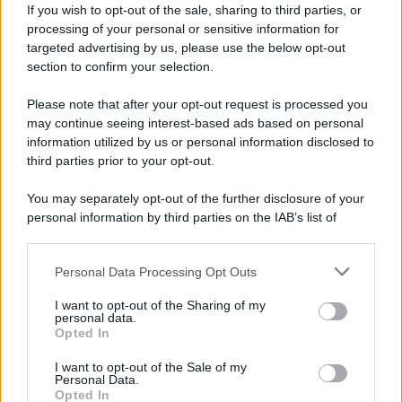
If you wish to opt-out of the sale, sharing to third parties, or
processing of your personal or sensitive information for
targeted advertising by us, please use the below opt-out
#
ECONOMIA
E
DINTORNI
section to confirm your selection.
Please note that after your opt-out request is processed you
di Giuseppe Masala
may continue seeing interest-based ads based on personal
information utilized by us or personal information disclosed to
third parties prior to your opt-out.
You may separately opt-out of the further disclosure of your
personal information by third parties on the IAB’s list of
downstream participants.
Gli Stati Uniti stanno perdendo “la Guerra
Mondiale a pezzi”?
Personal Data Processing Opt Outs
This information may also be disclosed by us to third parties
25 Giugno 2026 10:00
on the IAB’s List of Downstream Participants that may further
I want to opt-out of the Sharing of my
disclose it to other third parties.
personal data.
Opted In
Please note that this website/app uses one or more Google
services and may gather and store information including but
#
EXODUS
I want to opt-out of the Sale of my
Personal Data.
not limited to your visit or usage behaviour. You may click to
Opted In
grant or deny consent to Google and its third-party tags to