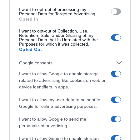
use your data for below specified purposes in below Google
I want to opt-out of processing my
consent section.
Personal Data for Targeted Advertising.
Dalla Convertibilità al "grillete fiscal":
Opted In
l'Argentina si consegna ai mercati (ancora
I want to opt-out of Collection, Use,
una volta)
Retention, Sale, and/or Sharing of my
Personal Data that Is Unrelated with the
01 Agosto 2026 19:07
Purposes for which it was collected.
Opted Out
Google consents
#
ECONOMIA
E
DINTORNI
I want to allow Google to enable storage
related to advertising like cookies on web or
device identifiers in apps.
di Giuseppe Masala
I want to allow my user data to be sent to
Google for online advertising purposes.
I want to allow Google to send me
personalized advertising.
Gli Stati Uniti stanno perdendo “la Guerra
Mondiale a pezzi”?
I want to allow Google to enable storage