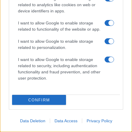
related to analytics like cookies on web or
25 Giugno 2026 10:00
device identifiers in apps.
I want to allow Google to enable storage
related to functionality of the website or app.
#
EXODUS
I want to allow Google to enable storage
related to personalization.
di Michelangelo Severgnini
I want to allow Google to enable storage
related to security, including authentication
functionality and fraud prevention, and other
user protection.
La Trilogia del Rimosso di Michelangelo
Severgnini, prodotta da l'AntiDiplomatico,
interamente in chiaro
CONFIRM
24 Luglio 2026 15:49
Data Deletion
Data Access
Privacy Policy
#
GENERAZIONE
ANTIDIPLOMATICA