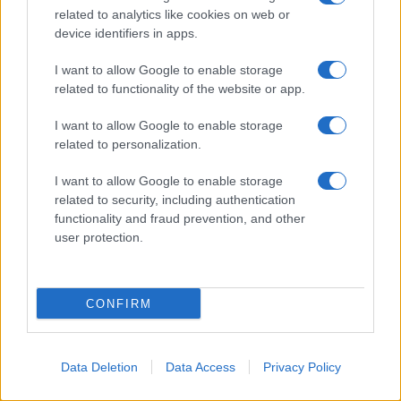
related to analytics like cookies on web or
device identifiers in apps.
I want to allow Google to enable storage
related to functionality of the website or app.
I want to allow Google to enable storage
related to personalization.
I want to allow Google to enable storage
related to security, including authentication
functionality and fraud prevention, and other
user protection.
CONFIRM
Data Deletion
Data Access
Privacy Policy