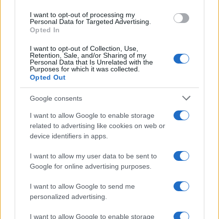
30 Marzo 2026 11:00
use your data for below specified purposes in below Google
I want to opt-out of processing my
consent section.
Personal Data for Targeted Advertising.
Opted In
I want to opt-out of Collection, Use,
Retention, Sale, and/or Sharing of my
Personal Data that Is Unrelated with the
Purposes for which it was collected.
Opted Out
Google consents
I want to allow Google to enable storage
related to advertising like cookies on web or
device identifiers in apps.
Referendum, guerre e bambini nel bosco
I want to allow my user data to be sent to
Google for online advertising purposes.
I want to allow Google to send me
personalized advertising.
16 Marzo 2026 23:00
I want to allow Google to enable storage