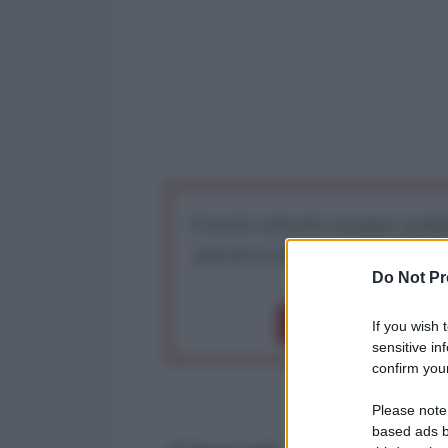
I nostri articoli saranno gratu
preserva la libera infor
Do Not Pr
Dona 1€
Don
If you wish 
sensitive in
confirm your
Please note
based ads b