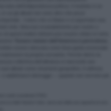
cciata dell’indipendenza politica. Il risultato è un
n cui gli alleati non sono altro che pezzi
 imperiale. Coloro che si fidano e si aspettano una
Stati Uniti, finiscono invariabilmente per morire o
i questi lealisti defunti può essere stilato in tutta
massima
“
Essere nemici dell'America è pericoloso,
ebbe essere elencata come linea guida essenziale
a mantenere la propria sovranità. Perché dietro la
urezza collettiva dell’alleanza si nasconde uno
suoi alleati come strumenti geopolitici, li rafforza
— o addirittura li distrugge — quando non servono più
ace vuole scavalcare l'ONU.
curezza delle Nazioni Unite, ancor più della sua capacità di veto.
ra.