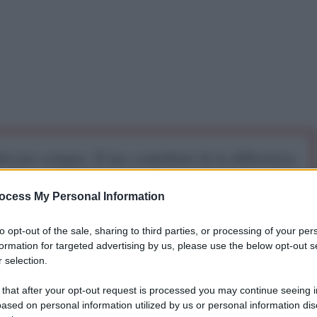
iti per sempre. Il tuo contributo fa la differenza:
mazione. L'ANTIDIPLOMATICO SEI ANCHE TU!
ocess My Personal Information
a 5€
Dona 15€
Scegli importo
to opt-out of the sale, sharing to third parties, or processing of your per
formation for targeted advertising by us, please use the below opt-out s
 selection.
 that after your opt-out request is processed you may continue seeing i
ased on personal information utilized by us or personal information dis