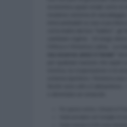
economica quasi totale sotto la fa
moderno sistema di vassallaggio, i
intercambiabili su una scacchiera
certa lealtà dal loro "babbo", gli 
cambiare regime. Un lungo elenco d
l'Africa e l'America Latina. La 
ma esserne amici è fatale”
dovr
per qualsiasi nazione che aspiri 
retorica, la cooperazione e la sic
schema ripetitivo: l’America usa i 
finché sono utili e li abbandona 
o diventano un ostacolo.
Per questo motivo, il Board of Pe
Vuole prevalere sul Consiglio di si
Vuole trattare il G20 come deside