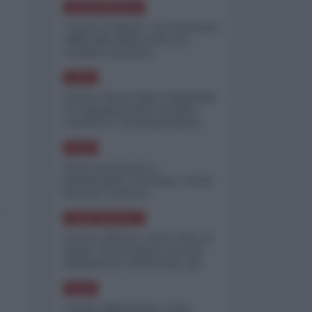
NORD-AMERICA
"Scorte al limite": il retroscena
CNN sulla difesa USA nel
conflitto iraniano
ASIA
Yemen, blocco Bab el-Mandab:
Le superpetroliere saudite
costrette a circumnavigare
l'Africa
ASIA
l'Iran era pronto a
bombardare l'Ucraina, cos'ha
fermato l'attacco
NORD-AMERICA
Guerra all'Iran, scorte USA al
limite: il Pentagono investe
miliardi per ricostituire gli
arsenali
ASIA
Canale diplomatico resta