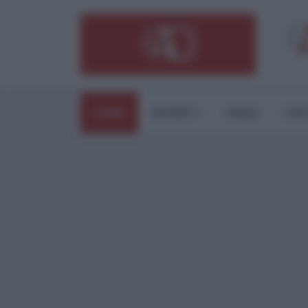
HOME
ESTERI
ITALIA
CUL