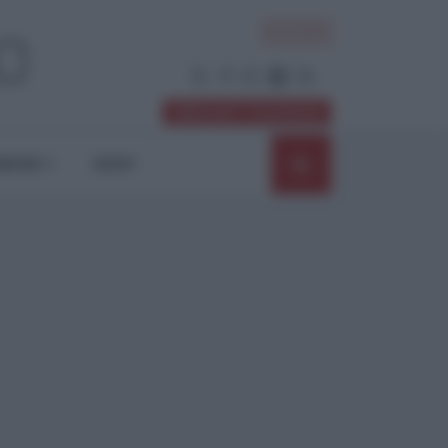
ACCEDI
Abbonati / Sostienici
NIONI
SHOP