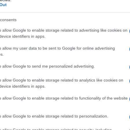
Out
 stampa, Gaza è stata a malapena menzionata nella
i ha affermato che il Board of Peace è in realtà il
consents
 Scippo] e che questo Board of Peace sta iniziando a
d of Scam [Consiglio della Truffa].
o allow Google to enable storage related to advertising like cookies on
evice identifiers in apps.
esto Board of Peace? Potrebbe essercene più di uno
o allow my user data to be sent to Google for online advertising
semplice calcolo binario. Chiedetevi cosa vogliono
s.
strazione.
to allow Google to send me personalized advertising.
o allow Google to enable storage related to analytics like cookies on
evice identifiers in apps.
o con gli Stati Uniti saldamente seduti sulla Sedia
o allow Google to enable storage related to functionality of the website
o allow Google to enable storage related to personalization.
 concetto, la loro idea di pace, cioè la
pace
o allow Google to enable storage related to security, including