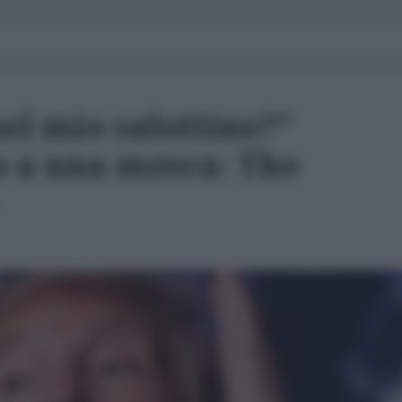
el mio salottino?”
o a una mosca: The