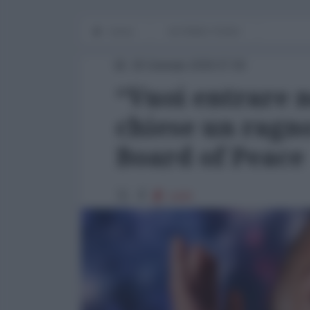
Home
IN PRIMO PIANO
26 Gennaio 2026 07:00
“Vuoi entrare n
chiese un ragn
Board of Peace
1420