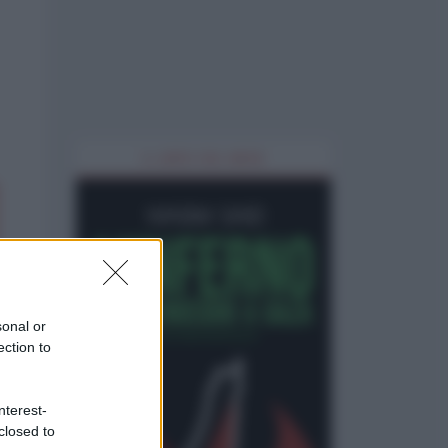
IL LIBRO DEL MESE
sonal or
ection to
nterest-
closed to