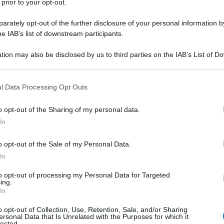
 prior to your opt-out.
rately opt-out of the further disclosure of your personal information by
e]
he IAB’s list of downstream participants.
tion may also be disclosed by us to third parties on the IAB’s List of 
 that may further disclose it to other third parties.
 al Board of Peace [Il Consiglio della Pace] di
 that this website/app uses one or more Google services and may gath
l Data Processing Opt Outs
including but not limited to your visit or usage behaviour. You may click 
 miliardo di dollari per l'adesione permanente,
 to Google and its third-party tags to use your data for below specifi
a da Dmitry Peskov un giorno o due fa: ha detto
o opt-out of the Sharing of my personal data.
ogle consent section.
In
o, ma la Russia chiederà chiarimenti. Circa 60 paesi
o opt-out of the Sale of my Personal Data.
In
to la mosca in questa vecchia filastrocca per bambini
to opt-out of processing my Personal Data for Targeted
 conferenza stampa: La Russia ha ricevuto "la
Carta
ing.
In
 Ministro degli Esteri russo Lavrov
o opt-out of Collection, Use, Retention, Sale, and/or Sharing
ersonal Data that Is Unrelated with the Purposes for which it
i occuperà solo di Gaza, ma di compiti
IN TUTTO IL
lected.