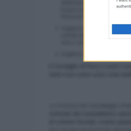
attraverso la forza
. Abbiamo
authenti
la pace attraverso la forza. 
forma di Dipartimento della G
Vogliono uccidere, distrugge
mondo deve pagare per ques
viva e vegeta in questo sch
Vogliono indietro il loro doll
Il Consiglio di Pace è stato con
Uniti così come sono stati defi
La struttura del vassallaggio em
centrale del colonialismo amer
di colonie formali, tranne qua
non cercano di governare diretta