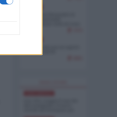
EUROPA
Petro accusa Netanyahu di
essere responsabile
"dell'invasione civile di Ceuta
da parte dei marocchini"
7075
EUROPA
Ceuta, perché non mi aspetto
più nulla dall'UE
6855
WORLD AFFAIRS
NORD-AMERICA
Iran-USA, scoppia il caso dei
dati manipolati: il nuovo
metodo del Pentagono per
minimizzare le perdite