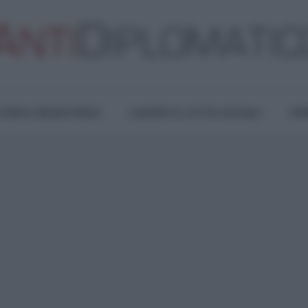
TURA E RESISTENZA
LAVORO E LOTTE SOCIALI
OPI