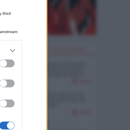
 third
Downstream
er and store
I PIÙ LETTI DELLA SETTIMANA
to grant or
ed purposes
Restare umani: la forma più
alta di ribellione al mondo
distopico di oggi (di Alberto
Bradanini)
21241
Ceuta: perché il Marocco fa
con noi quello che vuole (di
Alberto Negri)
12552
EUROPA