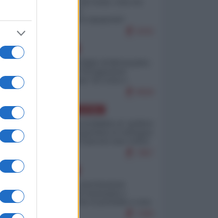
Invasione di Ceuta: cosa sta
accadendo
nell'enclave spagnola?
9242
EUROPA
Quando il figlio di Netanyahu
incitava "l'occupazione
musulmana" di Ceuta e
Melilla
8558
AMERICA LATINA
Dalla Convertibilità al "grillete
fiscal": l'Argentina si consegna
ai mercati (ancora una volta)
7867
EUROPA
Mosca: le esercitazioni
nucleari di Germania e
Francia sono il preludio a una
guerra contro la Russia
7409