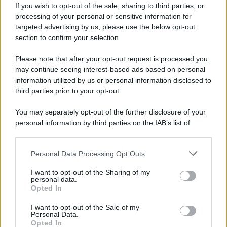
If you wish to opt-out of the sale, sharing to third parties, or
processing of your personal or sensitive information for
targeted advertising by us, please use the below opt-out
#
EDITORIALI
section to confirm your selection.
Please note that after your opt-out request is processed you
may continue seeing interest-based ads based on personal
information utilized by us or personal information disclosed to
third parties prior to your opt-out.
You may separately opt-out of the further disclosure of your
personal information by third parties on the IAB’s list of
downstream participants.
Beppe Grillo e il socialismo con
caratteristiche italiane
Personal Data Processing Opt Outs
This information may also be disclosed by us to third parties
30 Luglio 2026 09:00
on the IAB’s List of Downstream Participants that may further
I want to opt-out of the Sharing of my
disclose it to other third parties.
personal data.
Opted In
Please note that this website/app uses one or more Google
services and may gather and store information including but
#
STORIA
IN
DIRETTA
I want to opt-out of the Sale of my
Personal Data.
not limited to your visit or usage behaviour. You may click to
Opted In
grant or deny consent to Google and its third-party tags to