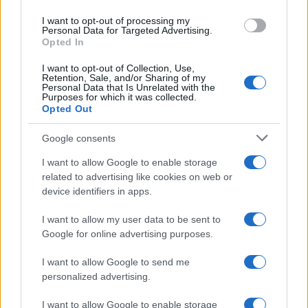
Restare umani: la forma più alta di ribellione al
use your data for below specified purposes in below Google
mondo distopico di oggi (di Alberto Bradanini)
I want to opt-out of processing my
consent section.
Personal Data for Targeted Advertising.
21229
Opted In
Ceuta: perché il Marocco fa con noi quello che vuole
I want to opt-out of Collection, Use,
Retention, Sale, and/or Sharing of my
(di Alberto Negri)
Personal Data that Is Unrelated with the
Purposes for which it was collected.
12552
Opted Out
EUROPA
Google consents
Invasione di Ceuta: cosa sta accadendo
nell'enclave spagnola?
I want to allow Google to enable storage
9242
related to advertising like cookies on web or
device identifiers in apps.
EUROPA
Quando il figlio di Netanyahu incitava
I want to allow my user data to be sent to
"l'occupazione musulmana" di Ceuta e Melilla
Google for online advertising purposes.
8558
I want to allow Google to send me
AMERICA LATINA
personalized advertising.
Dalla Convertibilità al "grillete fiscal": l'Argentina si
consegna ai mercati (ancora una volta)
I want to allow Google to enable storage