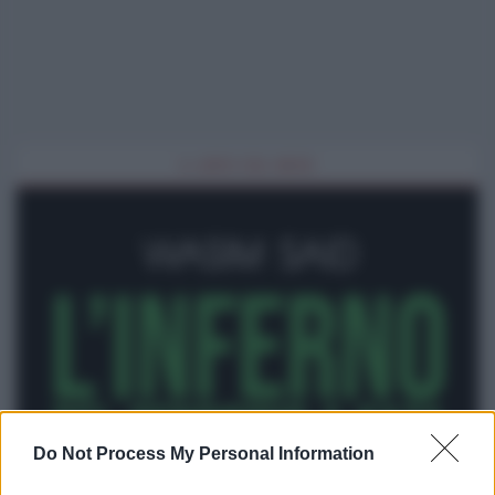
IL LIBRO DEL MESE
Do Not Process My Personal Information