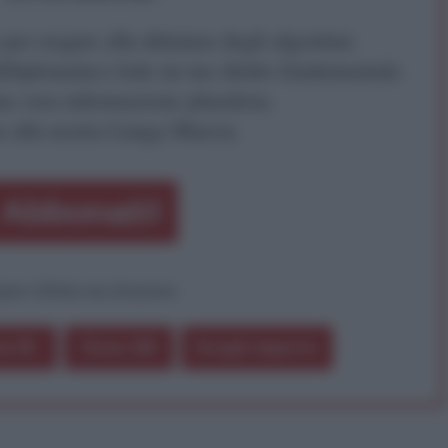
r reagire alla dittatura degli algoritmi.
iDiplomatico lede un tuo diritto fondamentale.
a vera informazione pluralista.
a alla nostra Lunga Marcia.
Abbonati!
pure effettua una donazione
a 5€
Dona 15€
Scegli importo