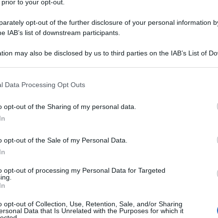
 prior to your opt-out.
rately opt-out of the further disclosure of your personal information by
he IAB’s list of downstream participants.
oi ci restituite un po’ di prigionieri e noi ci
inesi. Uccideremo donne, bambini, anziani,
tion may also be disclosed by us to third parties on the IAB’s List of 
 that may further disclose it to other third parties.
. Terminata la tregua, riprenderemo la pulizia
vostre terre”.
 that this website/app uses one or more Google services and may gath
l Data Processing Opt Outs
including but not limited to your visit or usage behaviour. You may click 
 to Google and its third-party tags to use your data for below specifi
e”.
o opt-out of the Sharing of my personal data.
ogle consent section.
In
 Dovreste considerare anche che continueremo a
o opt-out of the Sale of my Personal Data.
acchetto che vi offriamo”.
In
to opt-out of processing my Personal Data for Targeted
fate con il consenso dell’Unione europea e degli
ing.
In
mani?”.
o opt-out of Collection, Use, Retention, Sale, and/or Sharing
ersonal Data that Is Unrelated with the Purposes for which it
eve armi e soldi dall’Italia, dagli Stati Uniti, dalla
lected.