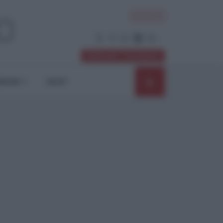
ACCEDI
Abbonati / Sostienici
NIONI
SHOP