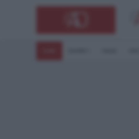
HOME
ESTERI
ITALIA
CUL