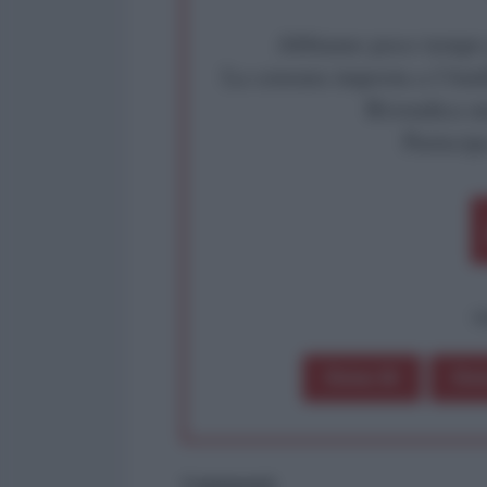
Abbiamo poco tempo pe
La censura imposta a l'Ant
Rivendica un
Partecip
op
Dona 1€
Don
Commenti