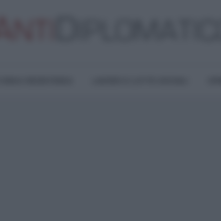
TURA E RESISTENZA
LAVORO E LOTTE SOCIALI
OPI