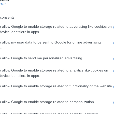
Out
 occidentali. Senza l’aiuto di Meloni, Scholz e
mo uccidere 35.000 palestinesi in sei mesi rimanendo
consents
o allow Google to enable storage related to advertising like cookies on
evice identifiers in apps.
diceva di essere mamma? Insomma, quella storia
a, che bisogna proteggere le famiglie?”.
o allow my user data to be sent to Google for online advertising
s.
è una mamma cristiana. Israele uccide soltanto
to allow Google to send me personalized advertising.
 non ha problemi: noi sterminiamo i vostri bambini
ni proietta la bandiera d’Israele su Palazzo Chigi”.
o allow Google to enable storage related to analytics like cookies on
evice identifiers in apps.
ne. Siete veramente delle brave persone. Possiamo
o allow Google to enable storage related to functionality of the website
 per valutare tutta questa cornucopia?”.
o allow Google to enable storage related to personalization.
sto perché certe occasioni vanno prese al volo.
di sterminare tutti i vostri bambini in due anni.
o allow Google to enable storage related to security, including