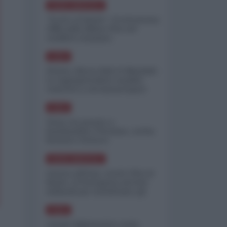
NORD-AMERICA
"Scorte al limite": il retroscena
CNN sulla difesa USA nel
conflitto iraniano
ASIA
Yemen, blocco Bab el-Mandab:
Le superpetroliere saudite
costrette a circumnavigare
l'Africa
ASIA
l'Iran era pronto a
bombardare l'Ucraina, cos'ha
fermato l'attacco
NORD-AMERICA
Guerra all'Iran, scorte USA al
limite: il Pentagono investe
miliardi per ricostituire gli
arsenali
ASIA
Canale diplomatico resta