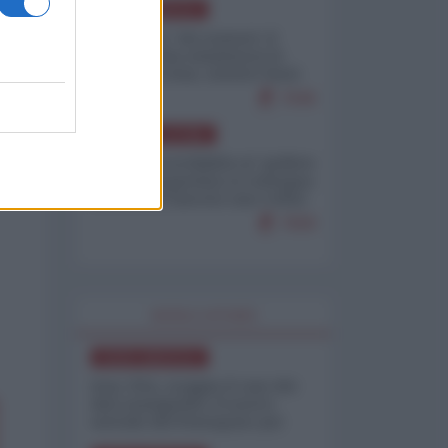
NORD-AMERICA
Il "mistero" dei numeri: il
governo Usa minimizza le
vittime in Iran, mentre fonti
interne...
7646
AMERICA LATINA
Dalla Convertibilità al "grillete
fiscal": l'Argentina si consegna
ai mercati (ancora una volta)
7609
WORLD AFFAIRS
NORD-AMERICA
Iran-USA, scoppia il caso dei
dati manipolati: il nuovo
metodo del Pentagono per
minimizzare le perdite