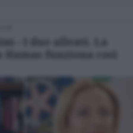
 11:00
i - I due alleati. La
on Hamas funziona così