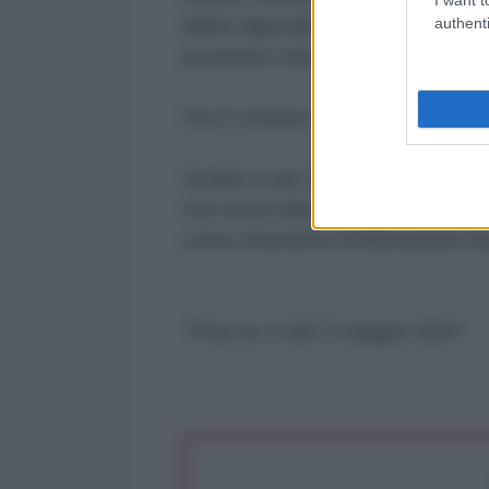
authenti
Molto dipende dalla vostra dispon
possiamo sterminarvi tutti in un 
Poi il Corriere della Sera titola: “
Israele è uno Stato terrorista. S
mio nuovo libro. Non abbiate pau
come strumento di liberazione da
*Post su X del 2 maggio 2024