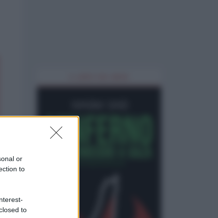
IL LIBRO DEL MESE
sonal or
ection to
nterest-
closed to