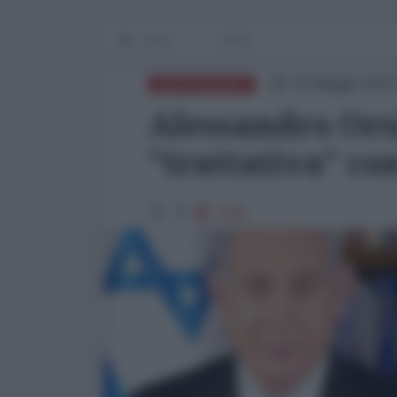
Home
OP-ED
02 Maggio 2024
MEDITERRANEO
Alessandro Orsin
"trattativa" c
7405