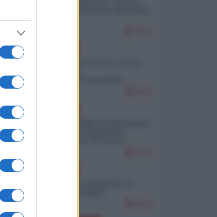
Quali sarebbero le “vittorie
ucraine” decantate dai media
italici?
9447
EUROPA
Invasione di Ceuta: cosa sta
accadendo
nell'enclave spagnola?
9147
EUROPA
Quando il figlio di Netanyahu
incitava "l'occupazione
musulmana" di Ceuta e
Melilla
8304
EUROPA
Geopolitica predatoria (di
Marco Travaglio)
8210