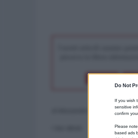
I nostri articoli saranno gratu
preserva la libera infor
Dona 1€
Don
Do Not Pr
If you wish 
sensitive in
di Alessandro Orsini*
confirm your
Please note
I due alleati.
based ads b