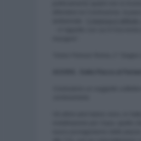
politicamente quanti non si ricon
difendere la Costituzione, la pace
ambientale.
“L’impresa è diffici
- è l’appello con cui D’Orsi invita 
risorgere”.
Torino-Firenze-Roma, 1° Giugno
AGORÀ. Dalla Piazza al Parla
Costruiamo un soggetto collettivo
centrosinistra
Gli ultimi anni hanno visto, in Ita
mobilitazione per Gaza, quello c
nuovo protagonismo delle piazze, q
alle TV), con un coinvolgimento 