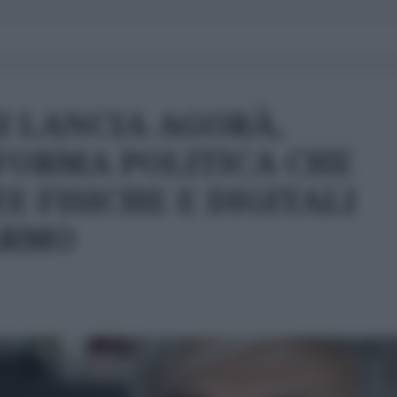
I LANCIA AGORÀ,
FORMA POLITICA CHE
 FISICHE E DIGITALI
ARMO