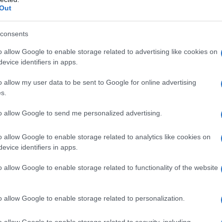
Out
lla “falsa alternativa tra centrodestra e
consents
cchio il Paese negli ultimi anni” - scrive la lettera
e sarà diffusa nella data simbolica del 2 Giugno
o allow Google to enable storage related to advertising like cookies on
evice identifiers in apps.
zione della Repubblica – e si pone in rottura con
ni europee e deriva post-democratica”.
Agorà
o allow my user data to be sent to Google for online advertising
ovranità democratica dell’Italia sul piano politico,
s.
 suoi obiettivi l’elaborazione di un piano serio e
to allow Google to send me personalized advertising.
l’Euro e dell’Unione Europea, l’uscita dalla NATO e
e, per ricostruire i rapporti politici, economici,
o allow Google to enable storage related to analytics like cookies on
evice identifiers in apps.
 l’area euroasiatica in coerenza con lo spirito
nche, per converso, la rottura di tutte le relazioni
o allow Google to enable storage related to functionality of the website
o allow Google to enable storage related to personalization.
rà
si colloca nella prospettiva per l’Italia di
nuove forme di relazioni internazionali, che superino
o allow Google to enable storage related to security, including