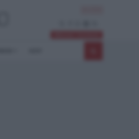
ACCEDI
Abbonati / Sostienici
NIONI
SHOP