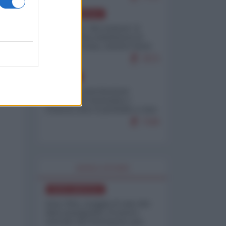
NORD-AMERICA
Il "mistero" dei numeri: il
governo Usa minimizza le
vittime in Iran, mentre fonti
interne...
7673
EUROPA
Mosca: le esercitazioni
nucleari di Germania e
Francia sono il preludio a una
guerra contro la Russia
7328
WORLD AFFAIRS
NORD-AMERICA
Iran-USA, scoppia il caso dei
dati manipolati: il nuovo
metodo del Pentagono per