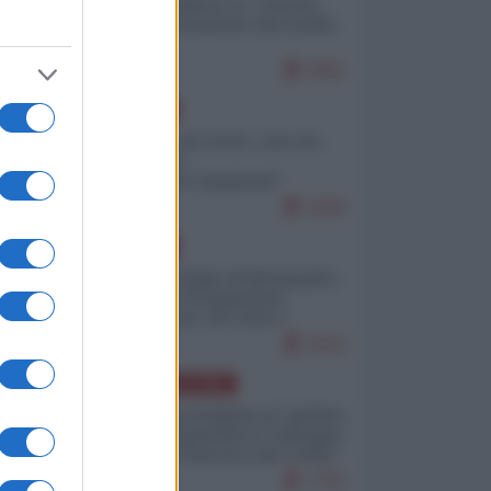
Quali sarebbero le “vittorie
ucraine” decantate dai media
italici?
9991
EUROPA
Invasione di Ceuta: cosa sta
accadendo
nell'enclave spagnola?
9206
EUROPA
Quando il figlio di Netanyahu
incitava "l'occupazione
musulmana" di Ceuta e
Melilla
8433
AMERICA LATINA
Dalla Convertibilità al "grillete
fiscal": l'Argentina si consegna
ai mercati (ancora una volta)
7753