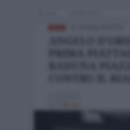
Home
IN PRIMO PIANO
02 Giugno 2026 07:00
ITALIA
ANGELO D’ORS
PRIMA PIATTA
RADUNA PIAZZE
CONTRO IL RI
Angelo d'Orsi
4922