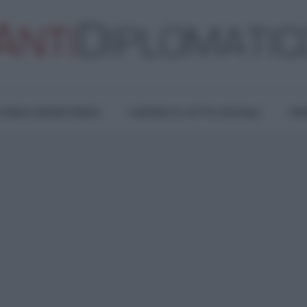
TURA E RESISTENZA
LAVORO E LOTTE SOCIALI
OPI