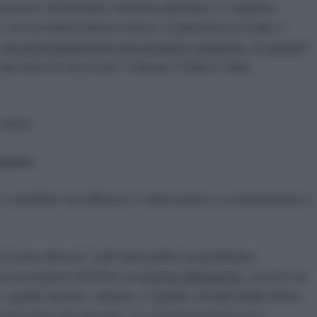
oscono nell’attuale sistema bipolare e vogliono
, la sovranità democratica, la giustizia sociale e
le, ma assolutamente necessaria e urgente. Ci state?”
ad unire le forze per “salvare l’Italia e farla
 2026.
mento
 credibile ed efficace in alternativa a centrodestra e
lia come altrove, sull’onda della straordinaria
he possiamo definire un
ritorno dell’agorà
, ovvero un
uelle fisiche, urbane, e quelle virtuali (dalla Rete
crescente dei giovani. In contemporanea si è