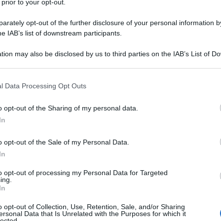
 prior to your opt-out.
rately opt-out of the further disclosure of your personal information by
he IAB’s list of downstream participants.
 Parlamento
”, il progetto politico promosso dal
tion may also be disclosed by us to third parties on the IAB’s List of 
ituire una aggregazione credibile ed efficace,
 that may further disclose it to other third parties.
nistra.
 that this website/app uses one or more Google services and may gath
l Data Processing Opt Outs
including but not limited to your visit or usage behaviour. You may click 
re il ritorno delle piazze – fisiche e virtuali – in una
 to Google and its third-party tags to use your data for below specifi
o opt-out of the Sharing of my personal data.
, dando voce a quanti non si riconoscono nell’attuale
ogle consent section.
In
o opt-out of the Sale of my Personal Data.
lare il segnale giunto dal
Referendum del 23 marzo
In
 quando milioni di cittadine e cittadini (in particolare
to opt-out of processing my Personal Data for Targeted
ornati a votare, contribuendo alla netta vittoria del
ing.
In
valori costituzionali quando il loro voto “può contare
lettorato orfano di rappresentanza
Agorà
si rivolge,
o opt-out of Collection, Use, Retention, Sale, and/or Sharing
ersonal Data that Is Unrelated with the Purposes for which it
one elettorale nazionale.
lected.