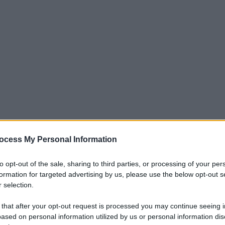
ocess My Personal Information
iti per sempre. Il tuo contributo fa la differenza:
mazione. L'ANTIDIPLOMATICO SEI ANCHE TU!
to opt-out of the sale, sharing to third parties, or processing of your per
formation for targeted advertising by us, please use the below opt-out s
 selection.
a 5€
Dona 15€
Scegli importo
 that after your opt-out request is processed you may continue seeing i
ased on personal information utilized by us or personal information dis