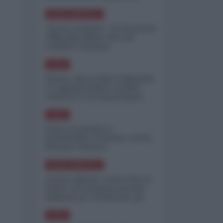
minimizzare le perdite
NORD-AMERICA
"Scorte al limite": il retroscena
CNN sulla difesa USA nel
conflitto iraniano
ASIA
Yemen, blocco Bab el-Mandab:
Le superpetroliere saudite
costrette a circumnavigare
l'Africa
ASIA
l'Iran era pronto a
bombardare l'Ucraina, cos'ha
fermato l'attacco
NORD-AMERICA
Guerra all'Iran, scorte USA al
limite: il Pentagono investe
miliardi per ricostituire gli
arsenali
ASIA