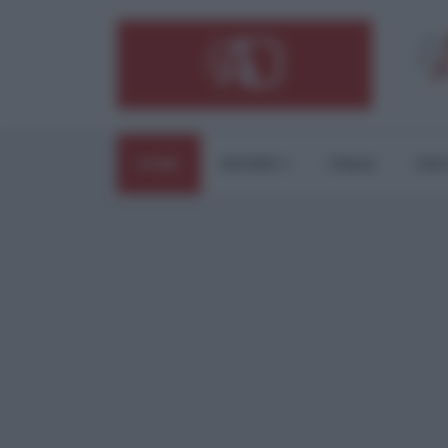
HOME
ESTERI
ITALIA
CUL