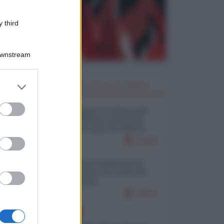
 third
Downstream
er and store
I PIÙ LETTI DELLA SETTIMANA
to grant or
ed purposes
Restare umani: la forma più
alta di ribellione al mondo
distopico di oggi (di Alberto
Bradanini)
21433
Ceuta: perché il Marocco fa
con noi quello che vuole (di
Alberto Negri)
12571
EUROPA