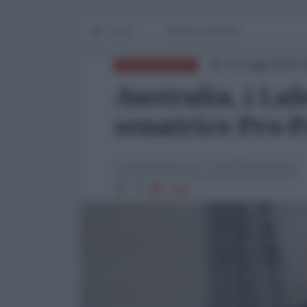
Home
WORLD AFFAIRS
01 Luglio 2024 
MEDITERRANEO
Australia, i La
senatrice Pro-P
La Redazione de l'AntiDiplomatico
1805