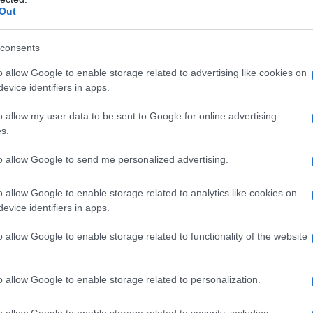
Out
consents
ZIONI Q RACCOLGONO FONDI PER LA
o allow Google to enable storage related to advertising like cookies on
evice identifiers in apps.
o allow my user data to be sent to Google for online advertising
RACCONTO DI SUAAD - PRIGIONIERA
s.
SITO
CONTRIBUIRETE ATTIVAMENTE
to allow Google to send me personalized advertising.
ARI ATTRAVERSO L'ASSOCIAZIONE
GAZZELLA
o allow Google to enable storage related to analytics like cookies on
evice identifiers in apps.
o allow Google to enable storage related to functionality of the website
IDIPLOMATICO
o allow Google to enable storage related to personalization.
stata registrata in data 08/09/2015 presso il Tribunale civile di
o allow Google to enable storage related to security, including