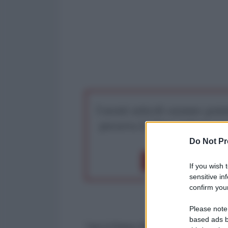
I nostri articoli saranno gratu
preserva la libera infor
Do Not Pr
Dona 1€
Don
If you wish 
sensitive in
confirm your
Please note
based ads b
"Ieri il Primo Ministro mi ha so