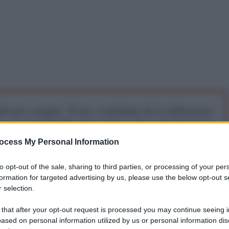
iti per sempre. Il tuo contributo fa la differenza:
mazione. L'ANTIDIPLOMATICO SEI ANCHE TU!
ocess My Personal Information
a 5€
Dona 15€
Scegli importo
to opt-out of the sale, sharing to third parties, or processing of your per
formation for targeted advertising by us, please use the below opt-out s
 selection.
 that after your opt-out request is processed you may continue seeing i
ased on personal information utilized by us or personal information dis
speso a tempo indeterminato dal caucus parlamentare