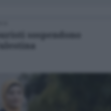
18:16
buristi sospendono
alestina