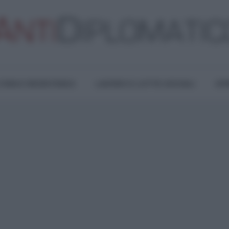
TURA E RESISTENZA
LAVORO E LOTTE SOCIALI
OPI