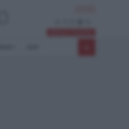
ACCEDI
Abbonati / Sostienici
NIONI
SHOP