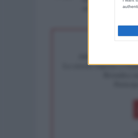
Roma al n° 162/2015 del re
authenti
critica: info@lantidiplomat
Abbiamo poco tempo pe
La censura imposta a l'Ant
Rivendica un
Partecip
op