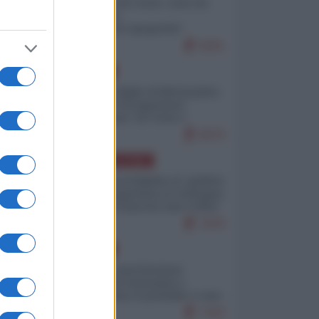
Invasione di Ceuta: cosa sta
accadendo
nell'enclave spagnola?
9251
EUROPA
Quando il figlio di Netanyahu
incitava "l'occupazione
musulmana" di Ceuta e
Melilla
8570
AMERICA LATINA
Dalla Convertibilità al "grillete
fiscal": l'Argentina si consegna
ai mercati (ancora una volta)
7876
EUROPA
Mosca: le esercitazioni
nucleari di Germania e
Francia sono il preludio a una
guerra contro la Russia
7433