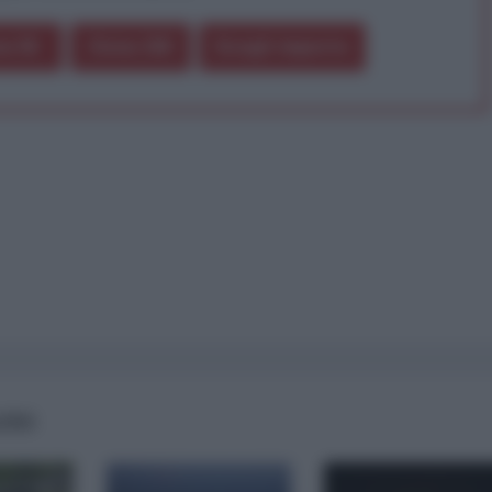
a 5€
Dona 15€
Scegli importo
AIRS