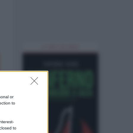
IL LIBRO DEL MESE
sonal or
ection to
nterest-
closed to