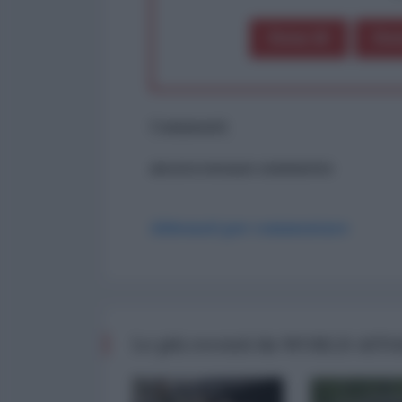
Dona 1€
Don
Commenti
ancora nessun commento
Abbonati per commentare
Le più recenti da WORLD AFF