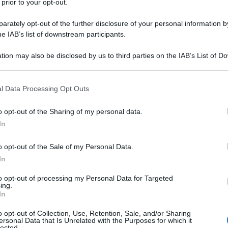
 prior to your opt-out.
 Da allora, ho perso ogni contatto con i miei colleghi
rately opt-out of the further disclosure of your personal information by
 riunioni, commissioni, chat interne e newsletter dei
he IAB’s list of downstream participants.
tto di evitare tutte le questioni che richiedono un
mozioni e le questioni di interesse pubblico",
ha
tion may also be disclosed by us to third parties on the IAB’s List of 
 that may further disclose it to other third parties.
ine afghana, Fatima Payman.
 that this website/app uses one or more Google services and may gath
l Data Processing Opt Outs
including but not limited to your visit or usage behaviour. You may click 
il progetto di legge del Partito verde per
 to Google and its third-party tags to use your data for below specifi
tato indipendente al Senato, non seguendo
o opt-out of the Sharing of my personal data.
ogle consent section.
In
i che avevano votato contro.
o opt-out of the Sale of my Personal Data.
ustraliano non consentono ai loro membri di votare
In
artito. E' la prima volta dal 1988 che un laburista ha
to opt-out of processing my Personal Data for Targeted
o partito.
ing.
In
nato per il Partito Laburista Australiano due anni
o opt-out of Collection, Use, Retention, Sale, and/or Sharing
ersonal Data that Is Unrelated with the Purposes for which it
i Gaza, ha sostenuto pubblicamente la Palestina.
lected.