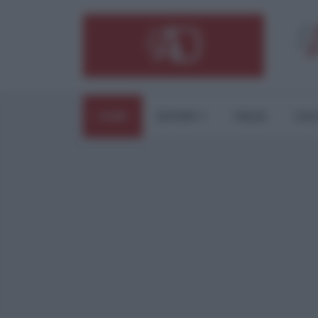
HOME
ESTERI
ITALIA
CUL