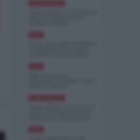
NORD-AMERICA
"Scorte al limite": il retroscena
CNN sulla difesa USA nel
conflitto iraniano
ASIA
Yemen, blocco Bab el-Mandab:
Le superpetroliere saudite
costrette a circumnavigare
l'Africa
ASIA
l'Iran era pronto a
bombardare l'Ucraina, cos'ha
fermato l'attacco
NORD-AMERICA
Guerra all'Iran, scorte USA al
limite: il Pentagono investe
miliardi per ricostituire gli
arsenali
ASIA
Canale diplomatico resta