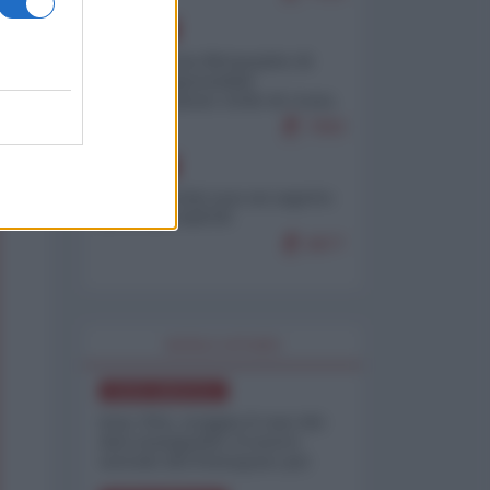
EUROPA
Petro accusa Netanyahu di
essere responsabile
"dell'invasione civile di Ceuta
da parte dei marocchini"
7083
EUROPA
Ceuta, perché non mi aspetto
più nulla dall'UE
6877
WORLD AFFAIRS
NORD-AMERICA
Iran-USA, scoppia il caso dei
dati manipolati: il nuovo
metodo del Pentagono per
minimizzare le perdite