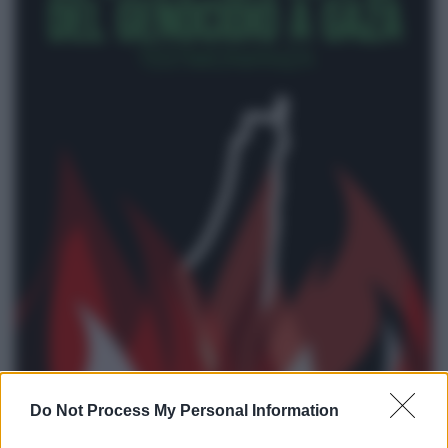
Do Not Process My Personal Information