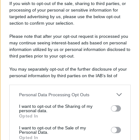
If you wish to opt-out of the sale, sharing to third parties, or
processing of your personal or sensitive information for
targeted advertising by us, please use the below opt-out
section to confirm your selection.
Dalla Convertibilità al "grillete fiscal":
l'Argentina si consegna ai mercati (ancora
Please note that after your opt-out request is processed you
una volta)
may continue seeing interest-based ads based on personal
information utilized by us or personal information disclosed to
01 Agosto 2026 19:07
third parties prior to your opt-out.
You may separately opt-out of the further disclosure of your
personal information by third parties on the IAB’s list of
#
ECONOMIA
E
DINTORNI
downstream participants.
Personal Data Processing Opt Outs
This information may also be disclosed by us to third parties
di Giuseppe Masala
on the IAB’s List of Downstream Participants that may further
I want to opt-out of the Sharing of my
disclose it to other third parties.
personal data.
Opted In
Please note that this website/app uses one or more Google
services and may gather and store information including but
I want to opt-out of the Sale of my
Personal Data.
not limited to your visit or usage behaviour. You may click to
Opted In
grant or deny consent to Google and its third-party tags to