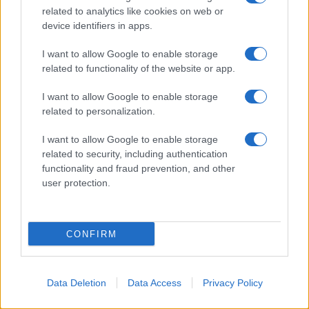
related to analytics like cookies on web or
device identifiers in apps.
#
SCELTI
DAL
PEOPLE'S
DAILY
I want to allow Google to enable storage
related to functionality of the website or app.
I want to allow Google to enable storage
related to personalization.
I want to allow Google to enable storage
related to security, including authentication
Registro di ispezione di un drone
functionality and fraud prevention, and other
intelligente
user protection.
30 Luglio 2026 09:00
CONFIRM
#
LA
BELT
AND
ROAD
INITIATIVE
Data Deletion
Data Access
Privacy Policy