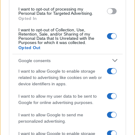
Berlino salva la privacy delle chat online –
use your data for below specified purposes in below Google
I want to opt-out of processing my
ma il rischio censura resta all’orizzonte
consent section.
Personal Data for Targeted Advertising.
Opted In
17 Ottobre 2025 13:00
I want to opt-out of Collection, Use,
Retention, Sale, and/or Sharing of my
Personal Data that Is Unrelated with the
Purposes for which it was collected.
#
UNA
FINESTRA
APERTA
Opted Out
Google consents
Una finestra aperta
I want to allow Google to enable storage
related to advertising like cookies on web or
device identifiers in apps.
I want to allow my user data to be sent to
La governance cinese vista dai
Google for online advertising purposes.
rappresentanti italiani e la visione dello
sviluppo comune sino-italiano
I want to allow Google to send me
06 Agosto 2026 08:00
personalized advertising.
I want to allow Google to enable storage