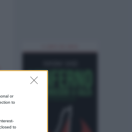
IL LIBRO DEL MESE
sonal or
ection to
nterest-
closed to