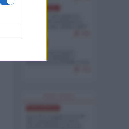
NORD-AMERICA
Il "mistero" dei numeri: il
governo Usa minimizza le
vittime in Iran, mentre fonti
interne...
7661
EUROPA
Mosca: le esercitazioni
nucleari di Germania e
Francia sono il preludio a una
guerra contro la Russia
7314
WORLD AFFAIRS
NORD-AMERICA
Iran-USA, scoppia il caso dei
dati manipolati: il nuovo
metodo del Pentagono per