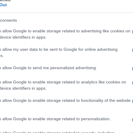
 lo avrebbe portato più lontano e ne avrebbe fatto
Out
fasti….
consents
nutile esercizio simbolico
” costringe la parte migliore
o allow Google to enable storage related to advertising like cookies on
anti a prendere atto che la Palestina è l’ombelico del
evice identifiers in apps.
 altro fronte palestinese e che lo Stato sionista è
o allow my user data to be sent to Google for online advertising
manità. E se è vero, come tutti i sondaggi confermano,
s.
sostengono questo regime e che, addirittura, la
re Ben Gvir ne ha rafforzato il consenso, vuol dire
to allow Google to send me personalized advertising.
a società è profondamente deteriorata.
o allow Google to enable storage related to analytics like cookies on
evice identifiers in apps.
o allow Google to enable storage related to functionality of the website
i palestinesi, dalla pulizia etnica a Gaza agli orrori
ebbe la gelosia di coloro cui si imputano Auschwitz e
o allow Google to enable storage related to personalization.
eroi sono quanto ci voleva per condannare questa
 (che intanto, in attesa del Messia, essa intendeva
o allow Google to enable storage related to security, including