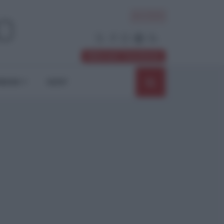
ACCEDI
Abbonati / Sostienici
NIONI
SHOP