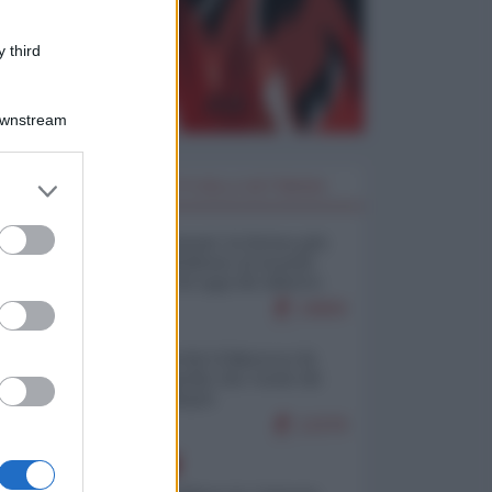
 third
Downstream
er and store
I PIÙ LETTI DELLA SETTIMANA
to grant or
ed purposes
Restare umani: la forma più
alta di ribellione al mondo
distopico di oggi (di Alberto
Bradanini)
19800
Ceuta: perché il Marocco fa
con noi quello che vuole (di
Alberto Negri)
12379
EUROPA