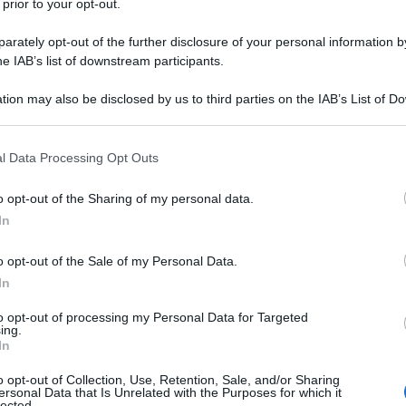
 prior to your opt-out.
rately opt-out of the further disclosure of your personal information by
matico
he IAB’s list of downstream participants.
tion may also be disclosed by us to third parties on the IAB’s List of 
 that may further disclose it to other third parties.
una salutare dose di malizia, prima di centrare
 that this website/app uses one or more Google services and may gath
l Data Processing Opt Outs
 Flotilla, eroica e vincitrice, invio un pensierino a
including but not limited to your visit or usage behaviour. You may click 
 to Google and its third-party tags to use your data for below specifi
ti al tempo dell’altra Flotilla. C’era chi, addirittura
o opt-out of the Sharing of my personal data.
ogle consent section.
i, aveva inarcato le sopracciglia e quei veri e propri
In
’ solo simbolico, non serve a niente, esibizionismo
o opt-out of the Sale of my Personal Data.
lte perplessità
...”
In
to opt-out of processing my Personal Data for Targeted
ing.
In
portuno (o opportunista), seccatosi anche il bacino
o opt-out of Collection, Use, Retention, Sale, and/or Sharing
questione palestinese e saltare su un cavallo più
ersonal Data that Is Unrelated with the Purposes for which it
lected.