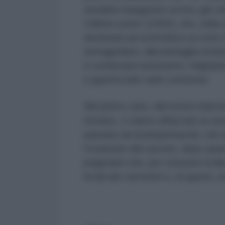
avrebbe inaugurato un’era, già v
l'ultimo uomo
” (1992), che, nella 
destinata ad estendersi su tutto i
Armageddon, alla battaglia risolut
è cominciato benissimo: Afghanista
e guerricciole varie connesse
Nel primo caso, dal nostro balc
lontano, ci siamo affacciati su una
passato ad avanspettacolo, nel se
l’evasione dal carcere, dopo quas
prigionieri che, per ottenere la l
locali dei carcerieri e, di questi, 