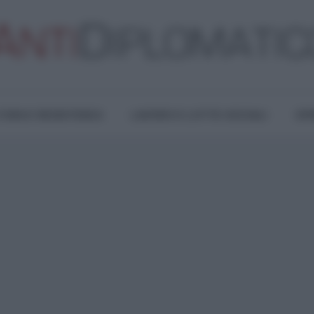
TURA E RESISTENZA
LAVORO E LOTTE SOCIALI
OPI