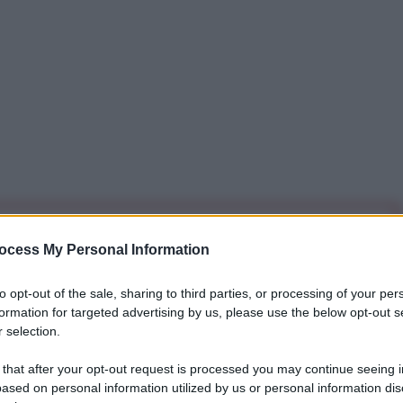
iti per sempre. Il tuo contributo fa la differenza:
ocess My Personal Information
mazione. L'ANTIDIPLOMATICO SEI ANCHE TU!
to opt-out of the sale, sharing to third parties, or processing of your per
formation for targeted advertising by us, please use the below opt-out s
a 5€
Dona 15€
Scegli importo
 selection.
 that after your opt-out request is processed you may continue seeing i
ased on personal information utilized by us or personal information dis