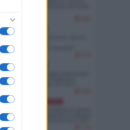
Quali sarebbero le “vittorie
ucraine” decantate dai media
italici?
9831
EUROPA
Invasione di Ceuta: cosa sta
accadendo
nell'enclave spagnola?
9193
EUROPA
Quando il figlio di Netanyahu
incitava "l'occupazione
musulmana" di Ceuta e
Melilla
8391
AMERICA LATINA
Dalla Convertibilità al "grillete
fiscal": l'Argentina si consegna
ai mercati (ancora una volta)
7718