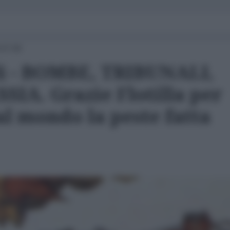
 07:00
i - BOMBE, TRIBUNALI,
IA. Grazie Flotilla per
l mondo la peste fatta