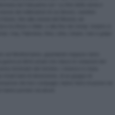
aticinata da Fukuyama con “
La fine della storia e
visione dei millenaristi di cui diremo, sarebbe
l futuro, fino alla venuta del Messia, ad
iva tra Bene e Male, e alla fine dei tempi. Intanto si
n, Iraq, Palestina, Siria, Libia, Libano, Iran e golpe
one sul Mediterraneo, guardando neppure tanto
 guerra ai diritti umani che riduce le violazioni del
nso letterario del termine. L’innesco è stata
i ottant’anni di detenzione, di un gruppo di
iberazione dei loro compagni, hanno fatto irruzione nei
ne hanno portato via alcuni.