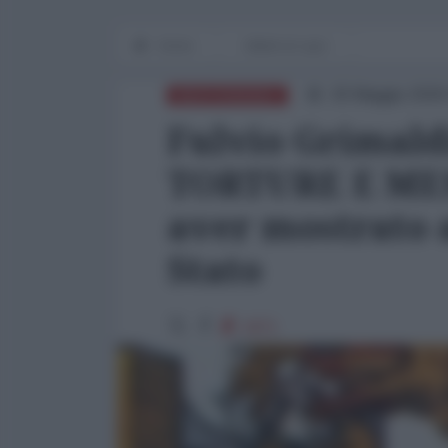
Home
Attenti al Lupo
26 Maggio 2026
MEDITERRANEO
Fulvio Grimald
TORTURE E MESS
aver mostrato a
Stato
1871