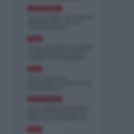
minimizzare le perdite
NORD-AMERICA
"Scorte al limite": il retroscena
CNN sulla difesa USA nel
conflitto iraniano
ASIA
Yemen, blocco Bab el-Mandab:
Le superpetroliere saudite
costrette a circumnavigare
l'Africa
ASIA
l'Iran era pronto a
bombardare l'Ucraina, cos'ha
fermato l'attacco
NORD-AMERICA
Guerra all'Iran, scorte USA al
limite: il Pentagono investe
miliardi per ricostituire gli
arsenali
ASIA