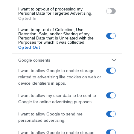
use your data for below specified purposes in below Google
NORD-AMERICA
I want to opt-out of processing my
consent section.
Personal Data for Targeted Advertising.
"Una guerra illegale": Trump minimizza le perdite in
Opted In
Iran, ma i dati lo smentiscono
I want to opt-out of Collection, Use,
EUROPA
Retention, Sale, and/or Sharing of my
Personal Data that Is Unrelated with the
Petro accusa Netanyahu di essere responsabile
Purposes for which it was collected.
"dell'invasione civile di Ceuta da parte dei
Opted Out
marocchini"
Google consents
I want to allow Google to enable storage
related to advertising like cookies on web or
device identifiers in apps.
I want to allow my user data to be sent to
Google for online advertising purposes.
I want to allow Google to send me
personalized advertising.
I want to allow Google to enable storage