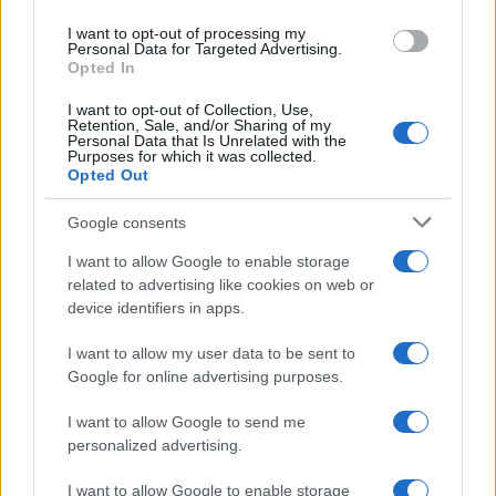
Iran, ma i dati lo smentiscono
use your data for below specified purposes in below Google
I want to opt-out of processing my
consent section.
Personal Data for Targeted Advertising.
EUROPA
Opted In
Petro accusa Netanyahu di essere responsabile
"dell'invasione civile di Ceuta da parte dei
I want to opt-out of Collection, Use,
marocchini"
Retention, Sale, and/or Sharing of my
Personal Data that Is Unrelated with the
Purposes for which it was collected.
Opted Out
Google consents
I want to allow Google to enable storage
related to advertising like cookies on web or
device identifiers in apps.
I want to allow my user data to be sent to
Google for online advertising purposes.
I want to allow Google to send me
personalized advertising.
I want to allow Google to enable storage