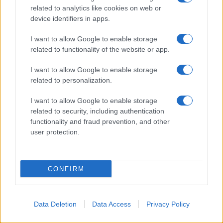
related to analytics like cookies on web or
device identifiers in apps.
#
EXODUS
I want to allow Google to enable storage
related to functionality of the website or app.
di Michelangelo Severgnini
I want to allow Google to enable storage
related to personalization.
I want to allow Google to enable storage
related to security, including authentication
La Trilogia del Rimosso di Michelangelo
functionality and fraud prevention, and other
Severgnini, prodotta da l'AntiDiplomatico,
user protection.
interamente in chiaro
24 Luglio 2026 15:49
CONFIRM
#
GENERAZIONE
ANTIDIPLOMATICA
Data Deletion
Data Access
Privacy Policy