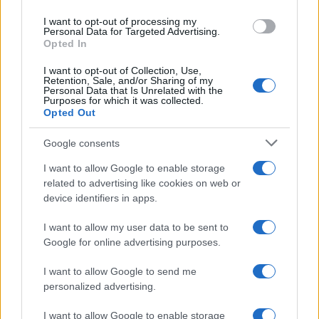
Dalla Convertibilità al "grillete fiscal":
use your data for below specified purposes in below Google
I want to opt-out of processing my
l'Argentina si consegna ai mercati (ancora
consent section.
Personal Data for Targeted Advertising.
una volta)
Opted In
01 Agosto 2026 19:07
I want to opt-out of Collection, Use,
Retention, Sale, and/or Sharing of my
Personal Data that Is Unrelated with the
Purposes for which it was collected.
Opted Out
#
ECONOMIA
E
DINTORNI
Google consents
I want to allow Google to enable storage
di Giuseppe Masala
related to advertising like cookies on web or
device identifiers in apps.
I want to allow my user data to be sent to
Google for online advertising purposes.
Gli Stati Uniti stanno perdendo “la Guerra
I want to allow Google to send me
Mondiale a pezzi”?
personalized advertising.
25 Giugno 2026 10:00
I want to allow Google to enable storage