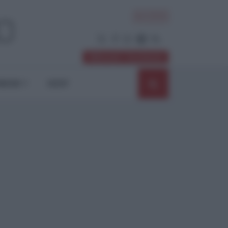
ACCEDI
Abbonati / Sostienici
NIONI
SHOP