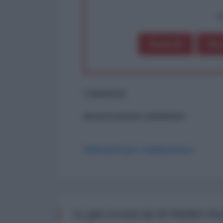
op
Dona 1€
Don
Commenti
ancora nessun commento
Abbonati per commentare
Le più recenti da IN PRIMO P