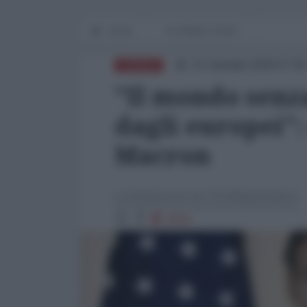
Home
IN PRIMO PIANO
21 Gennaio 2026 07:00
EUROPA
"Il mondo senza
dagli europei":
Macron
La Redazione de l'AntiDiplomatico
2624