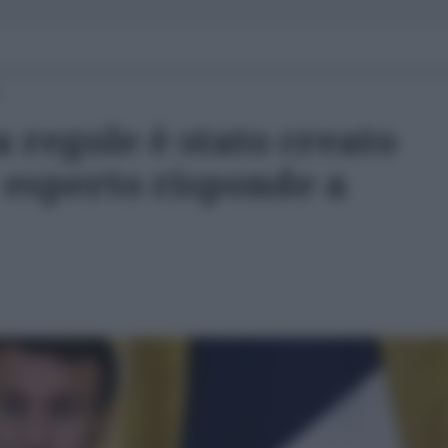
 regole è stato creato
 esperto risponde a