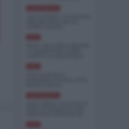
minimizzare le perdite
NORD-AMERICA
"Scorte al limite": il retroscena
CNN sulla difesa USA nel
conflitto iraniano
ASIA
Yemen, blocco Bab el-Mandab:
Le superpetroliere saudite
costrette a circumnavigare
l'Africa
ASIA
l'Iran era pronto a
bombardare l'Ucraina, cos'ha
fermato l'attacco
NORD-AMERICA
Guerra all'Iran, scorte USA al
limite: il Pentagono investe
miliardi per ricostituire gli
arsenali
ASIA