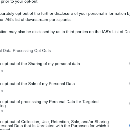
 prior to your opt-out.
lla legge del più forte. Un allarme che, secondo il
va però con grave ritardo e soprattutto con poca
rately opt-out of the further disclosure of your personal information by
he IAB’s list of downstream participants.
 Serrano
ribalta la prospettiva
: quel disordine globale
alle potenze occidentali.
tion may also be disclosed by us to third parties on the IAB’s List of 
 that may further disclose it to other third parties.
NATO, con il sostegno determinante degli Stati
 that this website/app uses one or more Google services and may gath
l Data Processing Opt Outs
otato il diritto internazionale attraverso una lunga
including but not limited to your visit or usage behaviour. You may click 
 to Google and its third-party tags to use your data for below specifi
goslavia all’Iraq, dalla Libia alla Siria, fino al
o opt-out of the Sharing of my personal data.
ogle consent section.
tensioni toccano direttamente un pezzo d’Europa
In
be di “mondo senza regole”.
o opt-out of the Sale of my Personal Data.
In
 proporsi come alternativa al caos attuale,
sia mai schierata davvero dalla parte del diritto dei
to opt-out of processing my Personal Data for Targeted
ing.
a frammentazione dell’UE, paralizzata da lentezze
In
inea comune.
o opt-out of Collection, Use, Retention, Sale, and/or Sharing
ersonal Data that Is Unrelated with the Purposes for which it
lected.