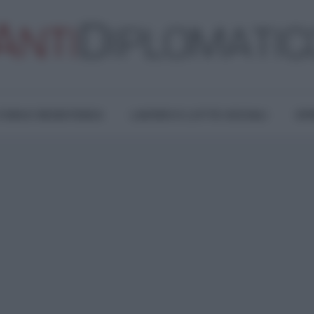
TURA E RESISTENZA
LAVORO E LOTTE SOCIALI
OPI