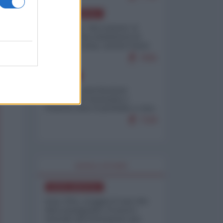
NORD-AMERICA
Il "mistero" dei numeri: il
governo Usa minimizza le
vittime in Iran, mentre fonti
interne...
7665
EUROPA
Mosca: le esercitazioni
nucleari di Germania e
Francia sono il preludio a una
guerra contro la Russia
7328
WORLD AFFAIRS
NORD-AMERICA
Iran-USA, scoppia il caso dei
dati manipolati: il nuovo
metodo del Pentagono per