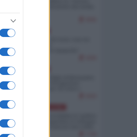
Quali sarebbero le “vittorie
ucraine” decantate dai media
italici?
9945
EUROPA
Invasione di Ceuta: cosa sta
accadendo
nell'enclave spagnola?
9206
EUROPA
Quando il figlio di Netanyahu
incitava "l'occupazione
musulmana" di Ceuta e
Melilla
8420
AMERICA LATINA
Dalla Convertibilità al "grillete
fiscal": l'Argentina si consegna
ai mercati (ancora una volta)
7740