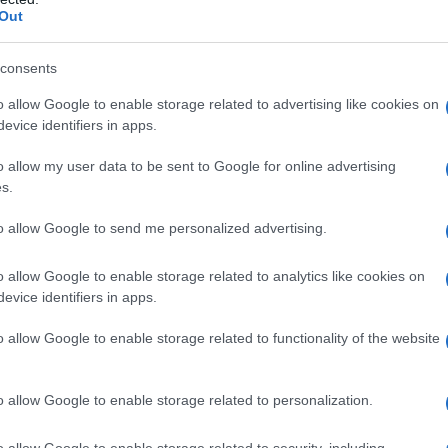
o, prevarrebbero gli interessi nazionali: alcuni
Out
ina o Russia, seguendo traiettorie autonome. Il
o, potrebbe essere un’Unione Europea svuotata o
consents
azione.
o allow Google to enable storage related to advertising like cookies on
evice identifiers in apps.
o allow my user data to be sent to Google for online advertising
 PARTE DE "Il MONDO IN 10 NOTIZIE" - LA
s.
NO ALLE 7.00 DEL MATTINO ARRIVA NELLE
.
to allow Google to send me personalized advertising.
o allow Google to enable storage related to analytics like cookies on
L'ANTIDIPLOMATICO E SOSTENERE LA
evice identifiers in apps.
o allow Google to enable storage related to functionality of the website
o allow Google to enable storage related to personalization.
IDIPLOMATICO
o allow Google to enable storage related to security, including