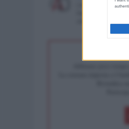
L'AntiDiplomatico è una te
authenti
Roma al n° 162/2015 del re
critica: info@lantidiplomat
Abbiamo poco tempo pe
La censura imposta a l'Ant
Rivendica un
Partecip