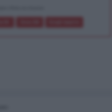
pure effettua una donazione
a 5€
Dona 15€
Scegli importo
IANO