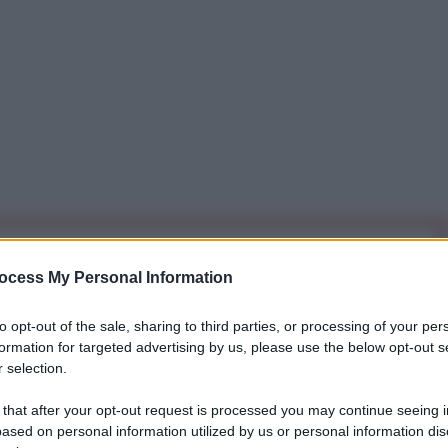
iti per sempre. Il tuo contributo fa la differenza:
ocess My Personal Information
mazione. L'ANTIDIPLOMATICO SEI ANCHE TU!
to opt-out of the sale, sharing to third parties, or processing of your per
formation for targeted advertising by us, please use the below opt-out s
a 5€
Dona 15€
Scegli importo
 selection.
 that after your opt-out request is processed you may continue seeing i
ased on personal information utilized by us or personal information dis
Macron ha messo in guardia contro l’avvento di un