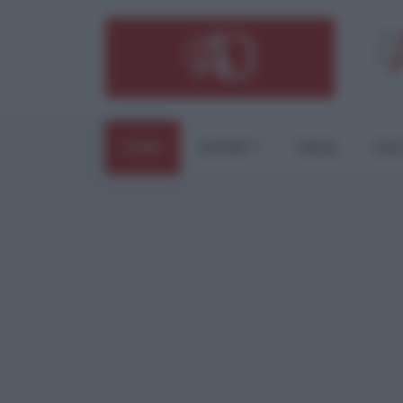
HOME
ESTERI
ITALIA
CUL