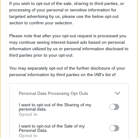
di Giuseppe Masala
If you wish to opt-out of the sale, sharing to third parties, or
processing of your personal or sensitive information for
targeted advertising by us, please use the below opt-out
section to confirm your selection.
Please note that after your opt-out request is processed you
may continue seeing interest-based ads based on personal
Gli Stati Uniti stanno perdendo “la Guerra
Mondiale a pezzi”?
information utilized by us or personal information disclosed to
third parties prior to your opt-out.
25 Giugno 2026 10:00
You may separately opt-out of the further disclosure of your
personal information by third parties on the IAB’s list of
downstream participants.
#
EXODUS
Personal Data Processing Opt Outs
This information may also be disclosed by us to third parties
on the IAB’s List of Downstream Participants that may further
I want to opt-out of the Sharing of my
di Michelangelo Severgnini
disclose it to other third parties.
personal data.
Opted In
Please note that this website/app uses one or more Google
services and may gather and store information including but
I want to opt-out of the Sale of my
Personal Data.
not limited to your visit or usage behaviour. You may click to
Opted In
grant or deny consent to Google and its third-party tags to