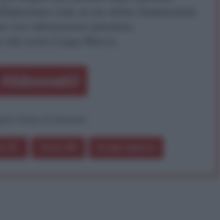
iDiplomatico lede un tuo diritto fondamentale.
a vera informazione pluralista.
a alla nostra Lunga Marcia.
Abbonati!
pure effettua una donazione
a 5€
Dona 15€
Scegli importo