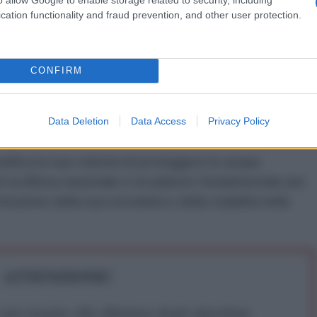
cation functionality and fraud prevention, and other user protection.
sto sul territorio nazionale di una persona inviata dagli
ienza dell'infiltrazione armata" e "che in queste ore
CONFIRM
esso investigativo continuerà finché i fatti non
Data Deletion
Data Access
Privacy Policy
ratifica la sua volontà di proteggere le acque
che la difesa nazionale è un pilastro fondamentale per
tezione della sua sovranità e della stabilità nella
ATTENZIONE!
r reagire alla dittatura degli algoritmi.