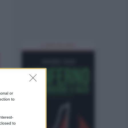
IL LIBRO DEL MESE
sonal or
ection to
nterest-
closed to