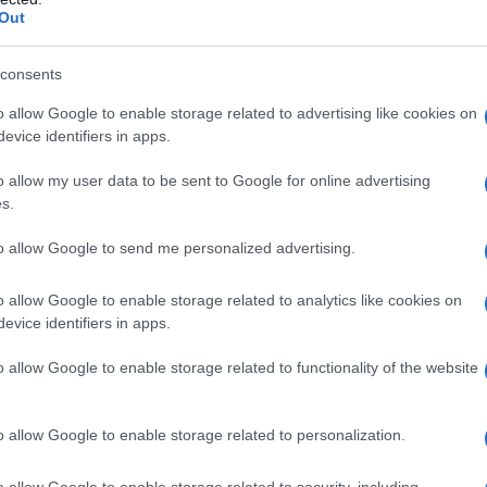
Out
consents
i persone in custodia, una è deceduta e stanno
o allow Google to enable storage related to advertising like cookies on
tre.
evice identifiers in apps.
residenti negli Stati Uniti
. La maggior parte di loro ha
o allow my user data to be sent to Google for online advertising
lente", si legge.
s.
to allow Google to send me personalized advertising.
sono oggetto di indagini penali e sono ricercati dalle
"coinvolgimento nella promozione, pianificazione,
o allow Google to enable storage related to analytics like cookies on
ppoggio o commissione di azioni realizzate nel
evice identifiers in apps.
i, in relazione ad
atti di terrorismo
".
o allow Google to enable storage related to functionality of the website
estrati "
fucili d'assalto, pistole
, ordigni esplosivi
o allow Google to enable storage related to personalization.
botti antiproiettile, mirini telescopici e uniformi
o allow Google to enable storage related to security, including