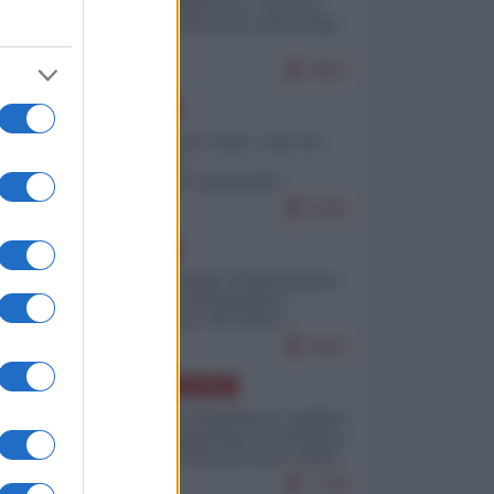
Quali sarebbero le “vittorie
ucraine” decantate dai media
italici?
9953
EUROPA
Invasione di Ceuta: cosa sta
accadendo
nell'enclave spagnola?
9206
EUROPA
Quando il figlio di Netanyahu
incitava "l'occupazione
musulmana" di Ceuta e
Melilla
8423
AMERICA LATINA
Dalla Convertibilità al "grillete
fiscal": l'Argentina si consegna
ai mercati (ancora una volta)
7748