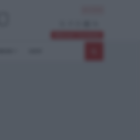
ACCEDI
Abbonati / Sostienici
NIONI
SHOP