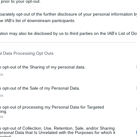
26, un motoscafo della Florida, Stati Uniti, è stato
 prior to your opt-out.
que territoriali cubane, con foglio FL7726SH, che si è
rately opt-out of the further disclosure of your personal information by
nord-est del canale El Pino, a Cayo Falcones, comune
he IAB’s list of downstream participants.
a.
tion may also be disclosed by us to third parties on the IAB’s List of 
rficie delle Truppe di Frontiera del Ministero
 that may further disclose it to other third parties.
i, per l'identificazione, dalla barca incriminata, il
 that this website/app uses one or more Google services and may gath
a di frontiera cubana, causando il ferimento del
l Data Processing Opt Outs
including but not limited to your visit or usage behaviour. You may click 
 to Google and its third-party tags to use your data for below specifi
o opt-out of the Sharing of my personal data.
ogle consent section.
ti uccisi 4 assalitori e 6 sono stati feriti.
In
o opt-out of the Sale of my Personal Data.
nno ricevuto assistenza medica.
In
ificato i partecipanti all'infiltrazione armata con
to opt-out of processing my Personal Data for Targeted
iali e hanno fornito maggiori dettagli sull'attacco.
ing.
In
afo neutralizzato, con targa della Florida FL7726SH,
he, secondo le dichiarazioni preliminari degli
o opt-out of Collection, Use, Retention, Sale, and/or Sharing
ersonal Data that Is Unrelated with the Purposes for which it
'infiltrazione a fini terroristici",
riporta
Cubadebate,
lected.