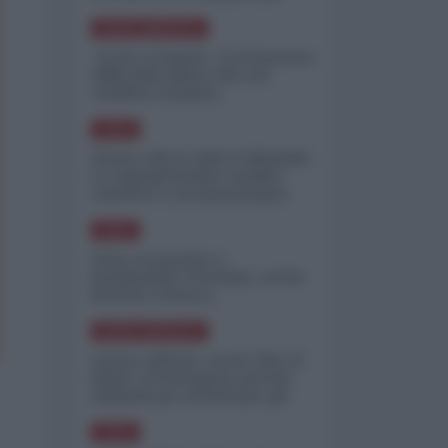
minimizzare le perdite
NORD-AMERICA
"Scorte al limite": il retroscena
CNN sulla difesa USA nel
conflitto iraniano
ASIA
Yemen, blocco Bab el-Mandab:
Le superpetroliere saudite
costrette a circumnavigare
l'Africa
ASIA
l'Iran era pronto a
bombardare l'Ucraina, cos'ha
fermato l'attacco
NORD-AMERICA
Guerra all'Iran, scorte USA al
limite: il Pentagono investe
miliardi per ricostituire gli
arsenali
ASIA