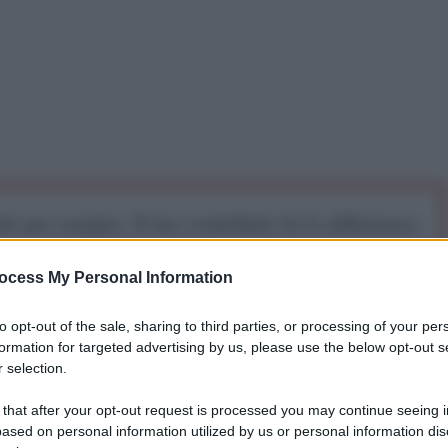
iti per sempre. Il tuo contributo fa la differenza:
mazione. L'ANTIDIPLOMATICO SEI ANCHE TU!
ocess My Personal Information
a 5€
Dona 15€
Scegli importo
to opt-out of the sale, sharing to third parties, or processing of your per
formation for targeted advertising by us, please use the below opt-out s
 selection.
 that after your opt-out request is processed you may continue seeing i
ased on personal information utilized by us or personal information dis