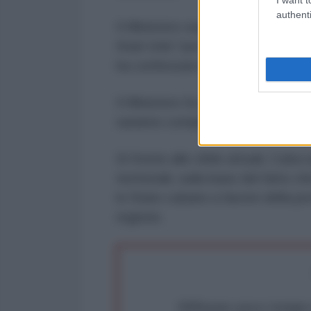
authenti
Il Ministero segnala inoltre l'arre
Stati Uniti "per garantire l'accogl
ha
confessato le sue azioni
".
Il Ministero fa sapere che il proc
saranno completamente chiariti.
Di fronte alle sfide attuali, Cuba 
territoriali, sulla base del fatto 
lo Stato cubano a favore della pro
regione.
Abbiamo poco tempo pe