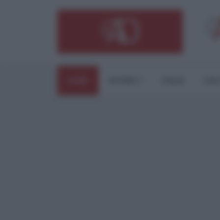
HOME
ESTERI
ITALIA
CUL