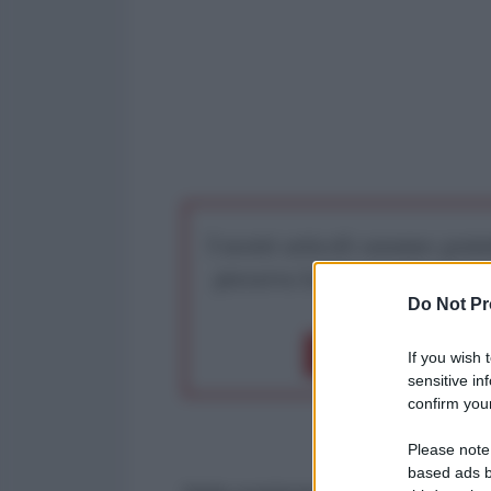
I nostri articoli saranno gratu
preserva la libera infor
Do Not Pr
Dona 1€
Don
If you wish 
sensitive in
confirm your
Please note
based ads b