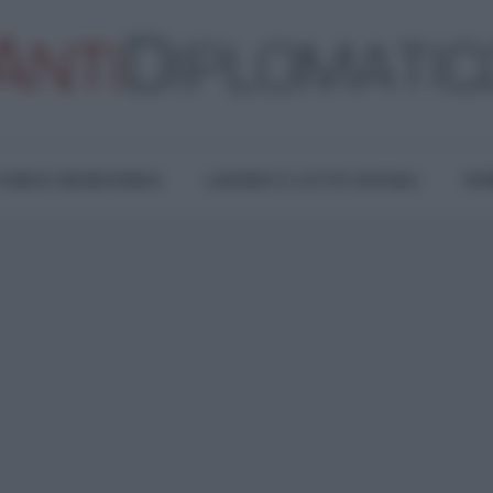
TURA E RESISTENZA
LAVORO E LOTTE SOCIALI
OPI