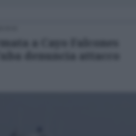
26 09:00
rmata a Cayo Falcones
 Cuba denuncia attacco