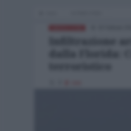
Home
IN PRIMO PIANO
26 Febbraio 20
AMERICA LATINA
Infiltrazione a
dalla Florida:
terroristico
2988