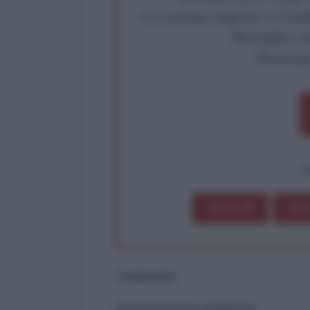
La censura imposta a l'Ant
Rivendica un
Partecip
op
Dona 1€
Don
Commenti
ancora nessun commento