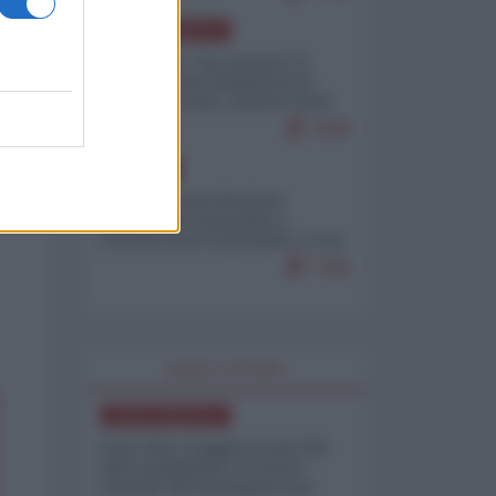
NORD-AMERICA
Il "mistero" dei numeri: il
governo Usa minimizza le
vittime in Iran, mentre fonti
interne...
7669
EUROPA
Mosca: le esercitazioni
nucleari di Germania e
Francia sono il preludio a una
guerra contro la Russia
7328
WORLD AFFAIRS
NORD-AMERICA
Iran-USA, scoppia il caso dei
dati manipolati: il nuovo
metodo del Pentagono per