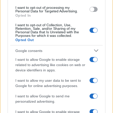
use your data for below specified purposes in below Google
I want to opt-out of processing my
consent section.
Personal Data for Targeted Advertising.
Opted In
I want to opt-out of Collection, Use,
Gli Stati Uniti stanno perdendo “la Guerra
Retention, Sale, and/or Sharing of my
Mondiale a pezzi”?
Personal Data that Is Unrelated with the
Purposes for which it was collected.
25 Giugno 2026 10:00
Opted Out
Google consents
I want to allow Google to enable storage
#
EXODUS
related to advertising like cookies on web or
device identifiers in apps.
di Michelangelo Severgnini
I want to allow my user data to be sent to
Google for online advertising purposes.
I want to allow Google to send me
personalized advertising.
La Trilogia del Rimosso di Michelangelo
Severgnini, prodotta da l'AntiDiplomatico,
I want to allow Google to enable storage