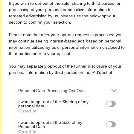
If you wish to opt-out of the sale, sharing to third parties, or
#
MONDISUD
processing of your personal or sensitive information for
targeted advertising by us, please use the below opt-out
section to confirm your selection.
di Fabrizio Verde
Please note that after your opt-out request is processed you
may continue seeing interest-based ads based on personal
information utilized by us or personal information disclosed to
third parties prior to your opt-out.
Dalla Convertibilità al "grillete fiscal":
l'Argentina si consegna ai mercati (ancora
You may separately opt-out of the further disclosure of your
una volta)
personal information by third parties on the IAB’s list of
downstream participants.
01 Agosto 2026 19:07
Personal Data Processing Opt Outs
This information may also be disclosed by us to third parties
on the IAB’s List of Downstream Participants that may further
I want to opt-out of the Sharing of my
disclose it to other third parties.
personal data.
#
ECONOMIA
E
DINTORNI
Opted In
Please note that this website/app uses one or more Google
services and may gather and store information including but
I want to opt-out of the Sale of my
di Giuseppe Masala
Personal Data.
not limited to your visit or usage behaviour. You may click to
Opted In
grant or deny consent to Google and its third-party tags to