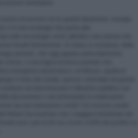
 posizione dominante.
 il punto di incontro di tre grandi dinamiche: energia,
to vi è una strategia che punta alla
hip
nelle tecnologie verdi; dall’altro una visione che
sorse fossili domestiche. Si tratta, in sostanza, della
 lungo periodo, che oggi appare particolarmente
le cinese, e una logica di breve periodo che
itica energetica americana e, di riflesso, quella di
giunge il ruolo dei media, spesso controllati da grandi
 tendono ad anestetizzare il dibattito pubblico sul
ella discussione e ad attenuando le implicazioni
imette da una transizione verde? Un recente studio
la Weber ha mostrato che i maggiori beneficiari dei
ossili sono i più ricchi tra i ricchi: il 50% dei profitti va
.