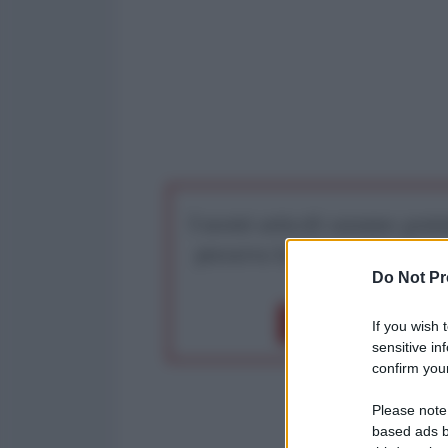
I nostri articoli saranno gratu
preserva la libera infor
Do Not Pr
Dona 1€
Don
If you wish 
sensitive in
confirm your
Please note
based ads b