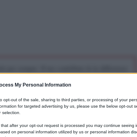
iti per sempre. Il tuo contributo fa la differenza:
mazione. L'ANTIDIPLOMATICO SEI ANCHE TU!
ocess My Personal Information
a 5€
Dona 15€
Scegli importo
to opt-out of the sale, sharing to third parties, or processing of your per
formation for targeted advertising by us, please use the below opt-out s
 selection.
 that after your opt-out request is processed you may continue seeing i
ased on personal information utilized by us or personal information dis