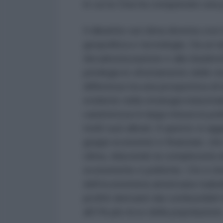
in cui la Cina ha conquistato una
Il dibattito sul clima diventa così
geopolitica e tecnologia. Da un la
decarbonizzazione e alla
leaders
privilegia lo sfruttamento delle ri
differenza tra una prospettiva di
evidente nella strategia industria
caratterizza in larga misura la pol
molti suoi alleati. A questo si ag
gruppi economici e finanziari, che
clima, riducendo la complessità d
economiche e politiche. Chi ci r
dell’economista americana Isabel
profitti derivanti dai combustibili f
all’1% più ricco della popolazione