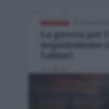
Home
OP-ED
16 Marzo 2026 0
NORD-AMERICA
La guerra per l
negazionismo (
Labini)
1165