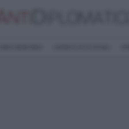
TURA E RESISTENZA
LAVORO E LOTTE SOCIALI
OPI