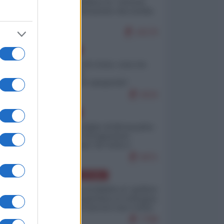
Quali sarebbero le “vittorie
ucraine” decantate dai media
italici?
10170
EUROPA
Invasione di Ceuta: cosa sta
accadendo
nell'enclave spagnola?
9210
EUROPA
Quando il figlio di Netanyahu
incitava "l'occupazione
musulmana" di Ceuta e
Melilla
8471
AMERICA LATINA
Dalla Convertibilità al "grillete
fiscal": l'Argentina si consegna
ai mercati (ancora una volta)
7788