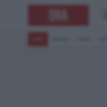
HOME
ESTERI
ITALIA
CUL