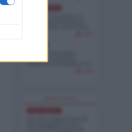
NORD-AMERICA
Il "mistero" dei numeri: il
governo Usa minimizza le
vittime in Iran, mentre fonti
interne...
7679
EUROPA
Mosca: le esercitazioni
nucleari di Germania e
Francia sono il preludio a una
guerra contro la Russia
7349
WORLD AFFAIRS
NORD-AMERICA
Iran-USA, scoppia il caso dei
dati manipolati: il nuovo
metodo del Pentagono per