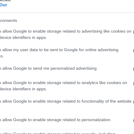
gli Stati Uniti hanno vissuto una trasformazione
Out
lo sviluppo dello shale oil e dello shale gas. Questa
l paese il primo produttore mondiale di petrolio e gas
consents
di energia. Mentre una parte del mondo discute di
o allow Google to enable storage related to advertising like cookies on
a acquisito un nuovo e potente vantaggio
evice identifiers in apps.
uota crescente del mercato globale degli idrocarburi.
o allow my user data to be sent to Google for online advertising
s.
pilastri della potenza internazionale. Non è un caso
to allow Google to send me personalized advertising.
eopolitiche degli ultimi decenni abbiano riguardato
oduzione e del transito di petrolio e gas. Se
o allow Google to enable storage related to analytics like cookies on
no intervenuti militarmente in paesi ricchi di risorse
evice identifiers in apps.
a Nigeria, e la stessa guerra in Ucraina ha avuto
o allow Google to enable storage related to functionality of the website
legame energetico tra Russia ed Europa, il Medio
pale crocevia energetico del pianeta. La guerra tra
o allow Google to enable storage related to personalization.
 quanto la sicurezza delle rotte energetiche resti
onali. E l’Europa, con tempismo quasi perfetto, ha
o allow Google to enable storage related to security, including