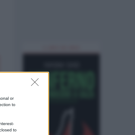
IL LIBRO DEL MESE
sonal or
ection to
nterest-
closed to