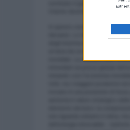
sostituito il gas russo con fornitu
authenti
Oriente diventando così ancora pi
In questo contesto, il ruolo di I
rilevante. Lo Stato israeliano fu
degli interessi americani nella 
un’area da cui dipende una parte
mondiale. La chiusura nello Stret
immediati sui prezzi globali dell’
minando così l’economia mondiale.
Uniti, tra i maggiori produttori ed
trovano in una posizione di forza:
aumenta il valore strategico delle
elemento decisivo: la competizion
non riguarda soltanto il clima, ma 
dell’energia rinnovabile – batterie,