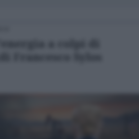
8:00
’energia a colpi di
di Francesco Sylos