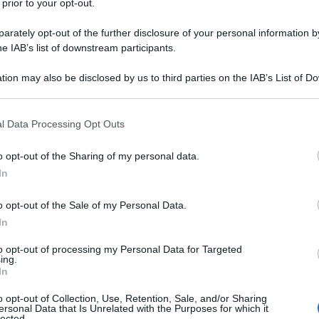
 prior to your opt-out.
rately opt-out of the further disclosure of your personal information by
tto Quotidiano, 12 marzo 2026
he IAB’s list of downstream participants.
ità scientifica ritiene, sulla base di evidenze
tion may also be disclosed by us to third parties on the IAB’s List of 
 that may further disclose it to other third parties.
climatico sia reale e che il riscaldamento globale sia
avia, la posizione politica dell’amministrazione
 that this website/app uses one or more Google services and may gath
l Data Processing Opt Outs
including but not limited to your visit or usage behaviour. You may click 
 sostenuto che il problema sia esagerato, utilizzato
 to Google and its third-party tags to use your data for below specifi
olitiche climatiche internazionali, considerate dannose
o opt-out of the Sharing of my personal data.
ogle consent section.
mericana.
In
o opt-out of the Sale of my Personal Data.
 in scelte concrete come il ritiro degli Usa
In
nel 2017. Parallelamente la sua amministrazione ha
to opt-out of processing my Personal Data for Targeted
a basata sull’espansione della produzione
ing.
sostegno ai combustibili fossili.
In
o opt-out of Collection, Use, Retention, Sale, and/or Sharing
limatico bisogna dunque guardare oltre il dibattito
ersonal Data that Is Unrelated with the Purposes for which it
lected.