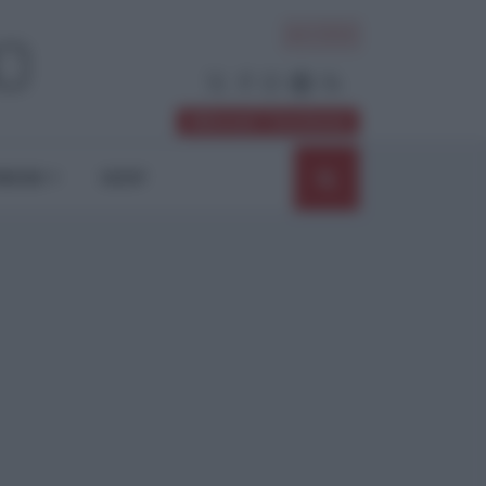
ACCEDI
Abbonati / Sostienici
NIONI
SHOP