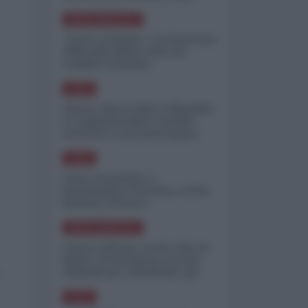
minimizzare le perdite
NORD-AMERICA
"Scorte al limite": il retroscena
CNN sulla difesa USA nel
conflitto iraniano
ASIA
Yemen, blocco Bab el-Mandab:
Le superpetroliere saudite
costrette a circumnavigare
l'Africa
ASIA
l'Iran era pronto a
bombardare l'Ucraina, cos'ha
fermato l'attacco
NORD-AMERICA
Guerra all'Iran, scorte USA al
limite: il Pentagono investe
miliardi per ricostituire gli
arsenali
ASIA