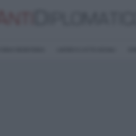
TURA E RESISTENZA
LAVORO E LOTTE SOCIALI
OPI