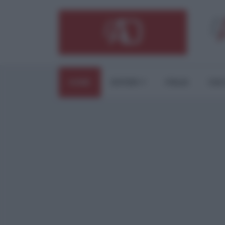
HOME
ESTERI
ITALIA
CUL