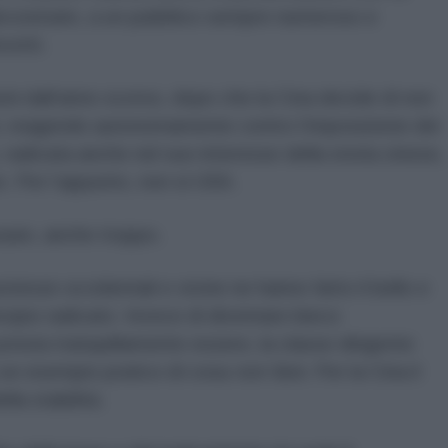
decostruire, a un pubblico sempre numeroso e
cetti.
ioni dall’anno scorso, dopo che la Cina decide di non
nsi, reagendo autonomamente contro l’imposizione dei
e, radicata anche nel suo interesse della storia cinese,
e. Per l’appunto, non si USA.
usare, anche troppo.
 potenze occidentali e vicine ne hanno fatto il bello e
ncipio radicato. Invece di diventare bieco
tuta tranquillamente essere, la classe dirigente
n un esempio pratico di cosa
non fare
. Per la Cina il
la stabilità.