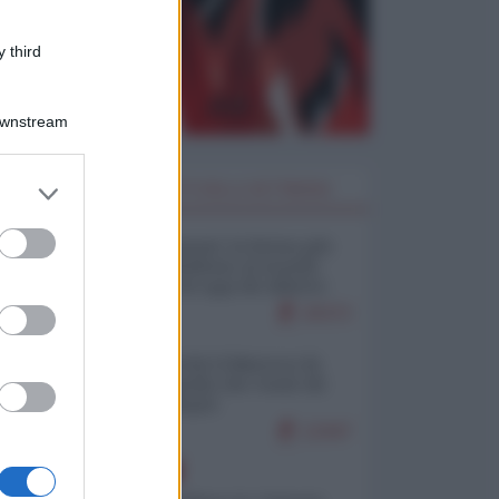
 third
Downstream
er and store
I PIÙ LETTI DELLA SETTIMANA
to grant or
ed purposes
Restare umani: la forma più
alta di ribellione al mondo
distopico di oggi (di Alberto
Bradanini)
20372
Ceuta: perché il Marocco fa
con noi quello che vuole (di
Alberto Negri)
12447
EUROPA