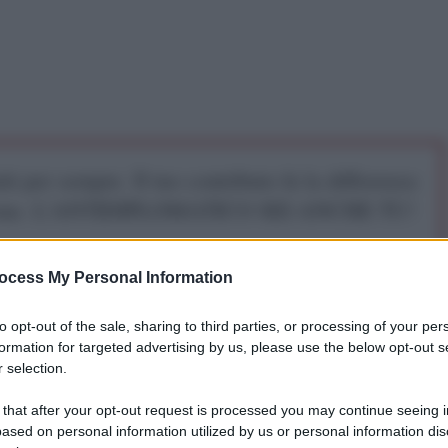
iti per sempre. Il tuo contributo fa la differenza:
mazione. L'ANTIDIPLOMATICO SEI ANCHE TU!
ocess My Personal Information
a 5€
Dona 15€
Scegli importo
to opt-out of the sale, sharing to third parties, or processing of your per
formation for targeted advertising by us, please use the below opt-out s
 selection.
 that after your opt-out request is processed you may continue seeing i
ased on personal information utilized by us or personal information dis