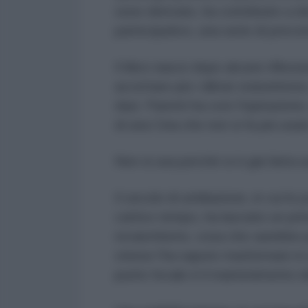
sono derivate, ha contribuito a 
partecipativo, una serie di precon
Il libro nasce dopo alcune rifless
accettare più i diktat statunite
dazi. Parenti ha così l’ispirazion
di una Cina che non si fa più usar
Non si usa perché si è già fatta 
Il secolo di umiliazione, in cui le
cattivo tempo, ha lasciato un pri
revanchismo, cosa che sarebbe po
cinese l’ha saputo trasformare i
punto focale è il mantenimento del