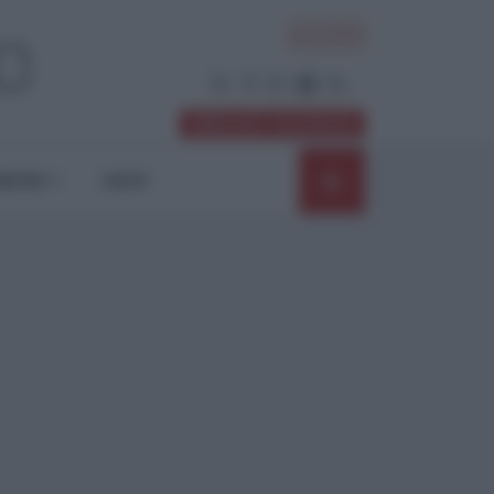
ACCEDI
Abbonati / Sostienici
NIONI
SHOP