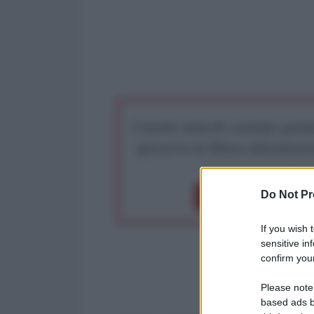
I nostri articoli saranno gratu
preserva la libera infor
Do Not Pr
Dona 1€
Don
If you wish 
sensitive in
confirm your
Please note
based ads b