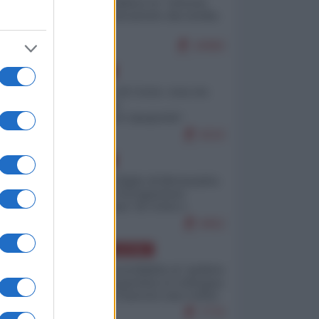
Quali sarebbero le “vittorie
ucraine” decantate dai media
italici?
10082
EUROPA
Invasione di Ceuta: cosa sta
accadendo
nell'enclave spagnola?
9210
EUROPA
Quando il figlio di Netanyahu
incitava "l'occupazione
musulmana" di Ceuta e
Melilla
8452
AMERICA LATINA
Dalla Convertibilità al "grillete
fiscal": l'Argentina si consegna
ai mercati (ancora una volta)
7770