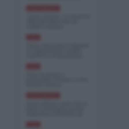
minimizzare le perdite
NORD-AMERICA
"Scorte al limite": il retroscena
CNN sulla difesa USA nel
conflitto iraniano
ASIA
Yemen, blocco Bab el-Mandab:
Le superpetroliere saudite
costrette a circumnavigare
l'Africa
ASIA
l'Iran era pronto a
bombardare l'Ucraina, cos'ha
fermato l'attacco
NORD-AMERICA
Guerra all'Iran, scorte USA al
limite: il Pentagono investe
miliardi per ricostituire gli
arsenali
ASIA