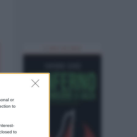
IL LIBRO DEL MESE
sonal or
ection to
nterest-
closed to