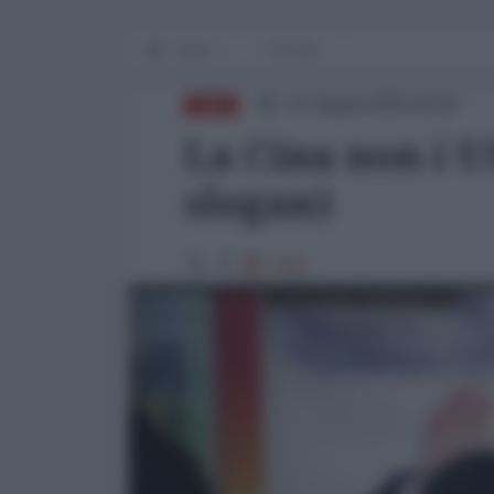
Home
OP-ED
12 Giugno 2026 18:00
CINA
La Cina non i U
slogan)
1350