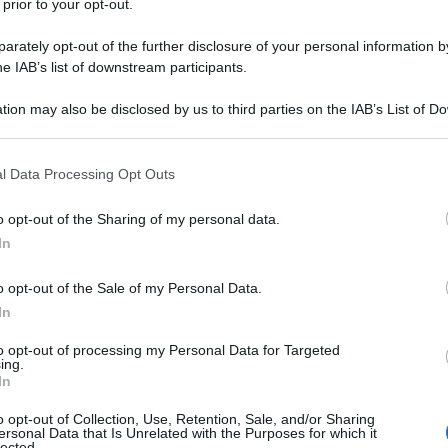
 prior to your opt-out.
rately opt-out of the further disclosure of your personal information by
he IAB’s list of downstream participants.
tion may also be disclosed by us to third parties on the IAB’s List of 
o, facile farlo in modo approssimativo, nel bene e nel
 that may further disclose it to other third parties.
 that this website/app uses one or more Google services and may gath
l Data Processing Opt Outs
including but not limited to your visit or usage behaviour. You may click 
te critiche ci ha ben abituato la presenza fitta e
 to Google and its third-party tags to use your data for below specifi
o opt-out of the Sharing of my personal data.
ogle consent section.
m
” di penne particolarmente affilate (e altrettanto
In
politica. Di analisi poco profonde, a tratti infantili e
difetti e criticità ci hanno abituato invece in parte
o opt-out of the Sale of my Personal Data.
In
to opt-out of processing my Personal Data for Targeted
ing.
tiv
nazionalpopolare distorto e remixato da
In
 venga fuori da una definizione arbitraria di
o opt-out of Collection, Use, Retention, Sale, and/or Sharing
male. Se prima il male erano i sovietici, e per una
ersonal Data that Is Unrelated with the Purposes for which it
lected.