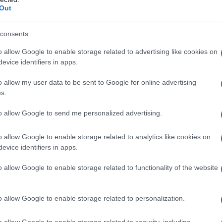
) sono tornati ad esserlo i russi, adesso il male deve
Out
za che tiene testa alle ultime vestigia dell'
Impero
to termine a malincuore). I cinesi
dis-piacciono
consents
lo sono troppo poco. A volte dispiacciono per la
o allow Google to enable storage related to advertising like cookies on
mente quanto gli apparati di repressione del libero
evice identifiers in apps.
mani su qualsiasi dato in nostro possesso come
o allow my user data to be sent to Google for online advertising
s.
da socialista mi preoccupa terribilmente. È quella
to allow Google to send me personalized advertising.
 dai momenti di peggiore resa del movimento
o allow Google to enable storage related to analytics like cookies on
tale estera
. Se il guardare a Mosca ha regalato gioie
evice identifiers in apps.
l guardare a Pechino. Inutilmente si sono sprecati i
nche in diverse lingue, che il loro modello
tendente
o allow Google to enable storage related to functionality of the website
 che si basi su una struttura e sovrastruttura che ha
 possa vedere dei punti di contatto, ci tornerò dopo)
o allow Google to enable storage related to personalization.
ci con la "
società
" statunitense.
o allow Google to enable storage related to security, including