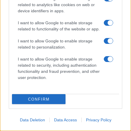
related to analytics like cookies on web or
device identifiers in apps.
I want to allow Google to enable storage
related to functionality of the website or app.
I want to allow Google to enable storage
related to personalization.
I want to allow Google to enable storage
related to security, including authentication
functionality and fraud prevention, and other
user protection.
CONFIRM
Data Deletion
Data Access
Privacy Policy