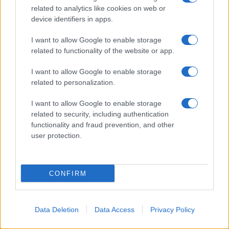
30 Luglio 2026 09:00
related to analytics like cookies on web or
device identifiers in apps.
I want to allow Google to enable storage
#
STORIA
IN
DIRETTA
related to functionality of the website or app.
I want to allow Google to enable storage
di Loretta Napoleoni
related to personalization.
I want to allow Google to enable storage
related to security, including authentication
functionality and fraud prevention, and other
user protection.
"Black Rock non perde mai" – l'allarme di
Volpi sulla bolla tecnologica
27 Giugno 2026 16:24
CONFIRM
Data Deletion
Data Access
Privacy Policy
#
MONDISUD