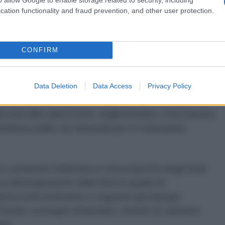
piegato, osservando che in precedenza i
cation functionality and fraud prevention, and other user protection.
simi da ogni dollaro in entrata nel Paese. I codici
che e agli istituti finanziari siriani, mentre "il
 corrispondenti riprendano a elaborare i
CONFIRM
stino di SWIFT sosterrebbe il commercio estero,
Data Deletion
Data Access
Privacy Policy
e e semplificherebbe le esportazioni, e si prevede
Siria alla valuta forte, migliorerebbe i meccanismi
endenza dalle reti informali per le transazioni
le condizioni delineate in una proposta degli Stati
 all'integrazione della Siria in quadri di
li Accordi di Abramo e seguono gli impegni
 fornire sostegno finanziario, mentre le sanzioni
ano.