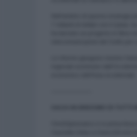
Nell'ambito di questa strategia p
7 miliardi di dollari con il Qatar,
ha lanciato un progetto in fibra ot
telecomunicazioni del Golfo per co
Le riforme giungono mentre Damasco
regionali sostenute dall'Occident
economico dell'Asia occidentale.
———————
GAZA HA BISOGNO DI TUTTI 
l'AntiDiplomatico è in prima linea
Gazzella Onlus a Gaza (Gli eroi de