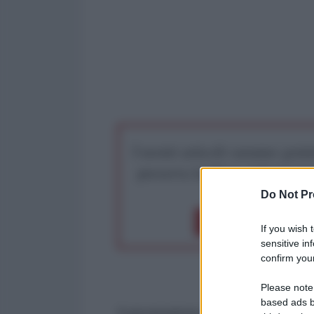
I nostri articoli saranno gratu
preserva la libera infor
Do Not Pr
Dona 1€
Don
If you wish 
sensitive in
confirm your
Please note
based ads b
Il governatore della Banca centra