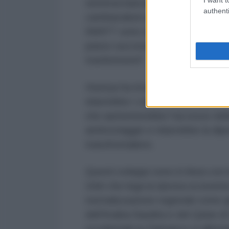
sistema bancario ufficiale", ha s
authenti
cambiavalute prelevavano 40 cente
SWIFT sono stati assegnati alle ban
passo successivo è che le banche
trasferimenti".
Husriya ha ricordato che il ripri
ridurrebbe i costi di importazion
che aumenterebbe l'accesso della 
antiriciclaggio e ridurrebbe la dip
transfrontaliere.
Questi sviluppi sono in linea con 
Uniti che lega la ripresa economica
normalizzazione regionali come g
dell'Arabia Saudita e del Qatar di
occidentali su Damasco si allent