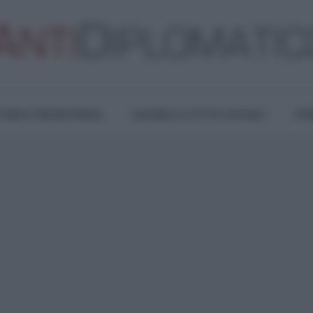
TURA E RESISTENZA
LAVORO E LOTTE SOCIALI
OPI