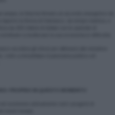
iù ampia, la Siria ha firmato un accordo energetico da
 ha riaperto la Borsa di Damasco, da tempo inattiva, e
tica da 300 milioni di dollari con le aziende di
ntribuire a risollevare la sua economia in difficoltà.
 accelera gli sforzi per allinearsi alle iniziative
e, volte a rimodellare il panorama politico ed
NOI: PROPRIO IN QUESTO MOMENTO
 nel sostenere attivamente tutti i progetti di
i nostri tempi).