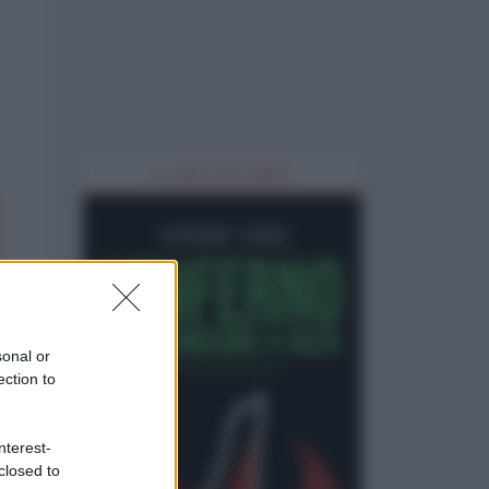
IL LIBRO DEL MESE
sonal or
ection to
nterest-
closed to