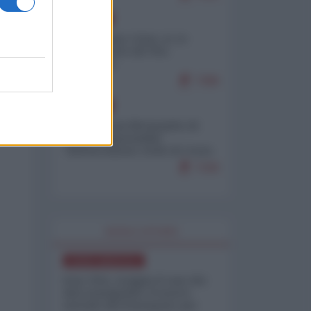
EUROPA
Cina, Russia e Iran, io ve
l’avevo detto (di Vito
Petrocelli)
7386
EUROPA
Petro accusa Netanyahu di
essere responsabile
"dell'invasione civile di Ceuta
da parte dei marocchini"
7166
WORLD AFFAIRS
NORD-AMERICA
Iran-USA, scoppia il caso dei
dati manipolati: il nuovo
metodo del Pentagono per