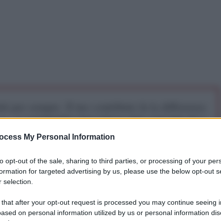
iti per sempre. Il tuo contributo fa la differenza:
mazione. L'ANTIDIPLOMATICO SEI ANCHE TU!
ocess My Personal Information
a 5€
Dona 15€
Scegli importo
to opt-out of the sale, sharing to third parties, or processing of your per
formation for targeted advertising by us, please use the below opt-out s
 selection.
 that after your opt-out request is processed you may continue seeing i
ased on personal information utilized by us or personal information dis
le della Siria, Abdul Qader al-Husriya ha annunciato