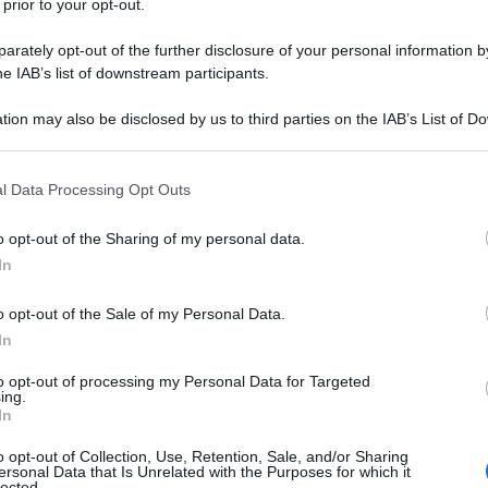
 prior to your opt-out.
 sistema di pagamento SWIFT.
rately opt-out of the further disclosure of your personal information by
he IAB’s list of downstream participants.
ha dichiarato
: "Puntiamo a rafforzare l'immagine del
i previsti investimenti esteri diretti nella
tion may also be disclosed by us to third parties on the IAB’s List of 
 that may further disclose it to other third parties.
ure: questo è fondamentale".
 that this website/app uses one or more Google services and may gath
l Data Processing Opt Outs
including but not limited to your visit or usage behaviour. You may click 
ya sta lavorando a stretto contatto con il Ministero
 to Google and its third-party tags to use your data for below specifi
bilizzazione da sei a dodici mesi". L'iniziativa include
o opt-out of the Sharing of my personal data.
ogle consent section.
a e della Banca Centrale, nonché iniziative per
In
e il finanziamento dell'edilizia abitativa, al fine di
o opt-out of the Sale of my Personal Data.
a siriana.
In
to opt-out of processing my Personal Data for Targeted
vore a Damasco, ma "è ancora necessario un
ing.
 ha ribadito Husriya, insediatosi ad aprile. "Finora,
In
di licenze e alla rimozione di sanzioni selettive.
o opt-out of Collection, Use, Retention, Sale, and/or Sharing
ersonal Data that Is Unrelated with the Purposes for which it
ta.”
lected.