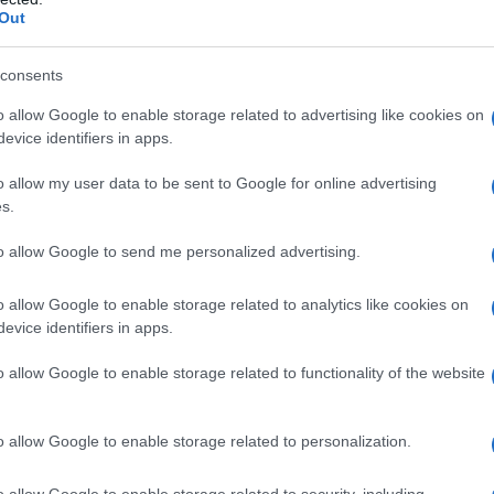
Out
ra miliare nella riabilitazione economica della Siria e
enta le condizioni politiche stabilite da Washington,
consents
 fazioni della resistenza palestinese e i primi gesti
o allow Google to enable storage related to advertising like cookies on
orti con Israele.
evice identifiers in apps.
o allow my user data to be sent to Google for online advertising
a collegata a SWIFT è stato nel 2011, anno in cui è
s.
sciare l’ex presidente Bashar al Assad, sostenuta
to allow Google to send me personalized advertising.
o allow Google to enable storage related to analytics like cookies on
le ha aggiunto che gli investimenti esteri saranno
evice identifiers in apps.
ando che, sebbene le banche pubbliche siano già
o allow Google to enable storage related to functionality of the website
ndo per creare un istituto statale che garantisca i
.
o allow Google to enable storage related to personalization.
mmercio estero venga ora gestito attraverso il
o allow Google to enable storage related to security, including