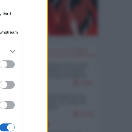
 third
Downstream
er and store
I PIÙ LETTI DELLA SETTIMANA
to grant or
ed purposes
Restare umani: la forma più
alta di ribellione al mondo
distopico di oggi (di Alberto
Bradanini)
22503
Ceuta: perché il Marocco fa
con noi quello che vuole (di
Alberto Negri)
12728
EUROPA