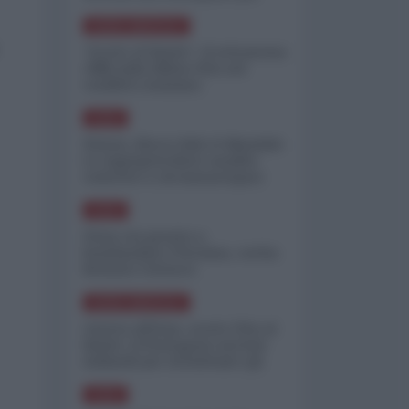
minimizzare le perdite
NORD-AMERICA
"Scorte al limite": il retroscena
CNN sulla difesa USA nel
conflitto iraniano
ASIA
Yemen, blocco Bab el-Mandab:
Le superpetroliere saudite
costrette a circumnavigare
l'Africa
ASIA
l'Iran era pronto a
bombardare l'Ucraina, cos'ha
fermato l'attacco
NORD-AMERICA
Guerra all'Iran, scorte USA al
limite: il Pentagono investe
miliardi per ricostituire gli
arsenali
ASIA