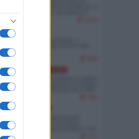
La mappa di Eurostat che
smonta tutte le storielle che vi
raccontano sul turismo di
massa
11529
ITALIA
Il turismo di massa e i
"risvegli" del Corriere della
sera
9583
AMERICA LATINA
Dalla Convertibilità al "grillete
fiscal": l'Argentina si consegna
ai mercati (ancora una volta)
7983
EUROPA
Mosca: le esercitazioni
nucleari di Germania e
Francia sono il preludio a una
guerra contro la Russia
7611