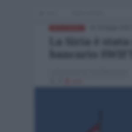
Home
WORLD AFFAIRS
09 Giugno 2025 
MEDITERRANEO
La Siria è stata
bancario SWIF
La Redazione de l'AntiDiplomatico
1036