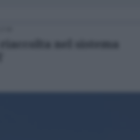
17:00
 riaccolta nel sistema
T