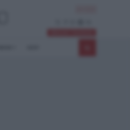
ACCEDI
Abbonati / Sostienici
NIONI
SHOP