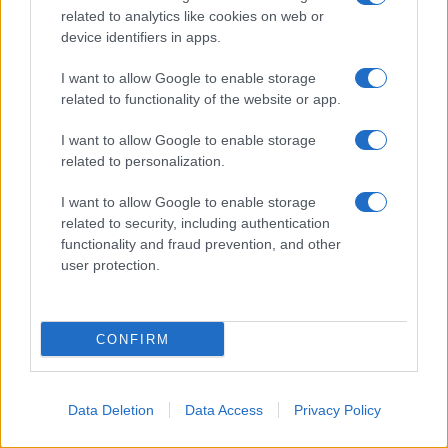
related to analytics like cookies on web or
device identifiers in apps.
Una finestra aperta
I want to allow Google to enable storage
related to functionality of the website or app.
I want to allow Google to enable storage
La governance cinese vista dai
related to personalization.
rappresentanti italiani e la visione dello
sviluppo comune sino-italiano
I want to allow Google to enable storage
related to security, including authentication
06 Agosto 2026 08:00
functionality and fraud prevention, and other
user protection.
#
SCELTI
DAL
PEOPLE'S
DAILY
CONFIRM
Data Deletion
Data Access
Privacy Policy