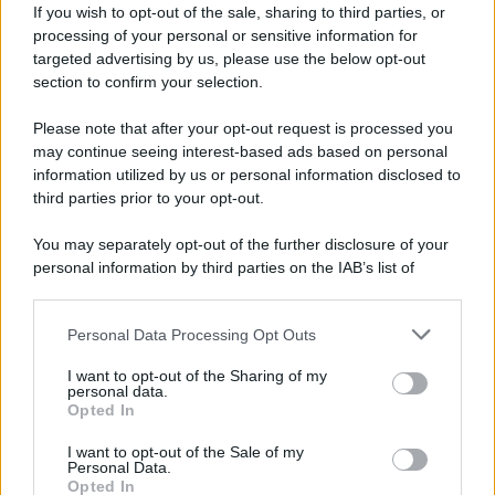
If you wish to opt-out of the sale, sharing to third parties, or
processing of your personal or sensitive information for
targeted advertising by us, please use the below opt-out
section to confirm your selection.
Dalla Convertibilità al "grillete fiscal":
Please note that after your opt-out request is processed you
l'Argentina si consegna ai mercati (ancora
may continue seeing interest-based ads based on personal
una volta)
information utilized by us or personal information disclosed to
01 Agosto 2026 19:07
third parties prior to your opt-out.
You may separately opt-out of the further disclosure of your
personal information by third parties on the IAB’s list of
downstream participants.
#
ECONOMIA
E
DINTORNI
Personal Data Processing Opt Outs
This information may also be disclosed by us to third parties
on the IAB’s List of Downstream Participants that may further
di Giuseppe Masala
I want to opt-out of the Sharing of my
disclose it to other third parties.
personal data.
Opted In
Please note that this website/app uses one or more Google
services and may gather and store information including but
I want to opt-out of the Sale of my
Personal Data.
not limited to your visit or usage behaviour. You may click to
Opted In
grant or deny consent to Google and its third-party tags to