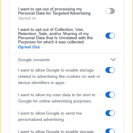
Gli Stati Uniti stanno perdendo “la Guerra
use your data for below specified purposes in below Google
I want to opt-out of processing my
Mondiale a pezzi”?
consent section.
Personal Data for Targeted Advertising.
Opted In
25 Giugno 2026 10:00
I want to opt-out of Collection, Use,
Retention, Sale, and/or Sharing of my
Personal Data that Is Unrelated with the
Purposes for which it was collected.
#
EXODUS
Opted Out
Google consents
di Michelangelo Severgnini
I want to allow Google to enable storage
related to advertising like cookies on web or
device identifiers in apps.
I want to allow my user data to be sent to
La Trilogia del Rimosso di Michelangelo
Google for online advertising purposes.
Severgnini, prodotta da l'AntiDiplomatico,
interamente in chiaro
I want to allow Google to send me
24 Luglio 2026 15:49
personalized advertising.
I want to allow Google to enable storage