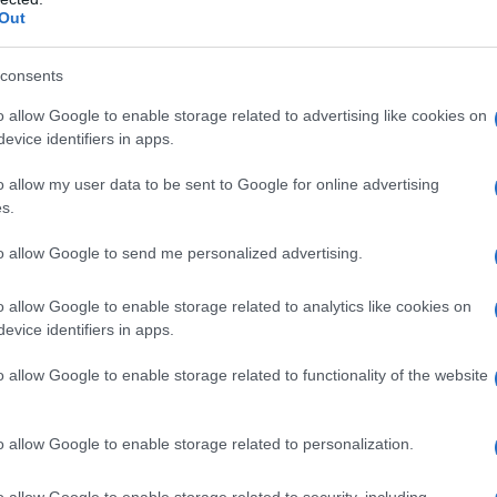
 del Golfo, che continuano a intercettare i proiettili
Out
tunitensi che ospitano e che vengono utilizzati per
consents
o allow Google to enable storage related to advertising like cookies on
trolio provenienti dall'Arabia Saudita, dagli Emirati
evice identifiers in apps.
ate in gran parte perse sui mercati mondiali,
o allow my user data to be sent to Google for online advertising
rezzi e minacciando di innescare una recessione
s.
to allow Google to send me personalized advertising.
enzia Internazionale per l'Energia (AIE), dominata
o allow Google to enable storage related to analytics like cookies on
edì una proposta per liberare 400 milioni di barili di
evice identifiers in apps.
 degli Stati membri.
o allow Google to enable storage related to functionality of the website
i alla Russia per sostituire le forniture perse.
o allow Google to enable storage related to personalization.
o allow Google to enable storage related to security, including