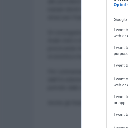
alle petroliere collegate agli stati
Opted 
iraniani diretti verso le basi sta
attaccare l'Iran.
Google 
I want t
Di conseguenza, le forniture di pe
web or d
Arabi Uniti e dal Kuwait sono and
I want t
provocando forti impennate dei p
purpose
economica mondiale.
I want 
Per contrastare il problema, l'Ag
I want t
dall'Occidente, ha annunciato mart
web or d
petrolio dalle riserve strategiche
I want t
Anche gli Stati Uniti si sono rivolt
or app.
I want t
I want t