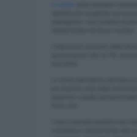
Un'analisi
della Standard Charte
rapidamente acquistati sul merca
raddoppiare i suoi acquisti di petr
miliardi di bpd nel breve termine.
L'improvviso aumento della doman
aumentassero del 10,7%, attestand
mercoledì.
Lo shock dell'offerta nell'Asia oc
per la prima volta nella storia il p
superiore a quello del benchmark
Price.com.
Come il petrolio prodotto nel Golf
contribuisce ulteriormente alla s