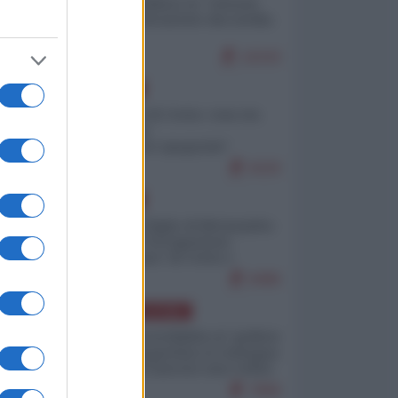
Quali sarebbero le “vittorie
ucraine” decantate dai media
italici?
10243
EUROPA
Invasione di Ceuta: cosa sta
accadendo
nell'enclave spagnola?
9220
EUROPA
Quando il figlio di Netanyahu
incitava "l'occupazione
musulmana" di Ceuta e
Melilla
8486
AMERICA LATINA
Dalla Convertibilità al "grillete
fiscal": l'Argentina si consegna
ai mercati (ancora una volta)
7806