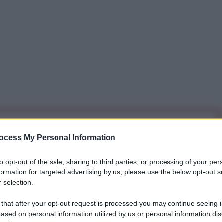
iti per sempre. Il tuo contributo fa la differenza:
ocess My Personal Information
mazione. L'ANTIDIPLOMATICO SEI ANCHE TU!
to opt-out of the sale, sharing to third parties, or processing of your per
formation for targeted advertising by us, please use the below opt-out s
a 5€
Dona 15€
Scegli importo
 selection.
 that after your opt-out request is processed you may continue seeing i
ased on personal information utilized by us or personal information dis