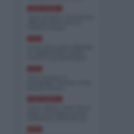
minimizzare le perdite
NORD-AMERICA
"Scorte al limite": il retroscena
CNN sulla difesa USA nel
conflitto iraniano
ASIA
Yemen, blocco Bab el-Mandab:
Le superpetroliere saudite
costrette a circumnavigare
l'Africa
ASIA
l'Iran era pronto a
bombardare l'Ucraina, cos'ha
fermato l'attacco
NORD-AMERICA
Guerra all'Iran, scorte USA al
limite: il Pentagono investe
miliardi per ricostituire gli
arsenali
ASIA