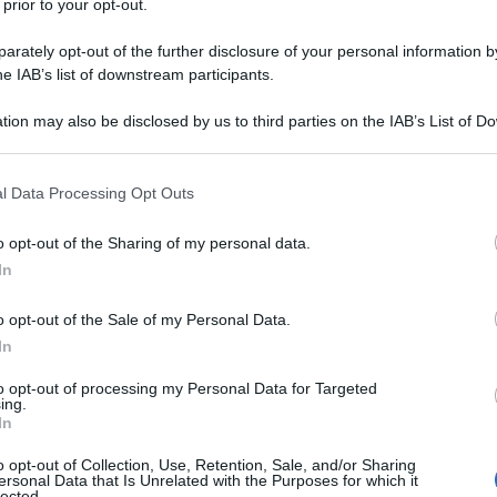
 prior to your opt-out.
le vincitore” della guerra tra Stati Uniti e Israele
rately opt-out of the further disclosure of your personal information by
he IAB’s list of downstream participants.
 sia dall’aumento dei prezzi del petrolio sia dalla
ive di greggio da parte dei clienti.
tion may also be disclosed by us to third parties on the IAB’s List of 
 that may further disclose it to other third parties.
a ricerca sull'energia e l'aria pulita, dall'inizio della
 that this website/app uses one or more Google services and may gath
l Data Processing Opt Outs
 miliardi di dollari di entrate dai combustibili fossili,
including but not limited to your visit or usage behaviour. You may click 
petto ai livelli di febbraio.
 to Google and its third-party tags to use your data for below specifi
o opt-out of the Sharing of my personal data.
ogle consent section.
In
io russo o un'azienda russa, non hai mai
 petrolio come in questo momento a causa di
o opt-out of the Sale of my Personal Data.
In
 di approvvigionamento",
afferma
Nicholas Mulder,
ornell University.
to opt-out of processing my Personal Data for Targeted
ing.
In
o su petroliere per esportarlo in Cina attraverso lo
o opt-out of Collection, Use, Retention, Sale, and/or Sharing
ran ha bloccato l'accesso alla via d'acqua strategica
ersonal Data that Is Unrelated with the Purposes for which it
lected.