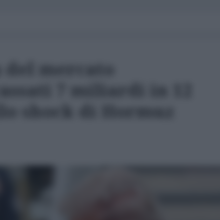
 del mercato
assati 7 miliardi in 12
llo shock di Hormuz