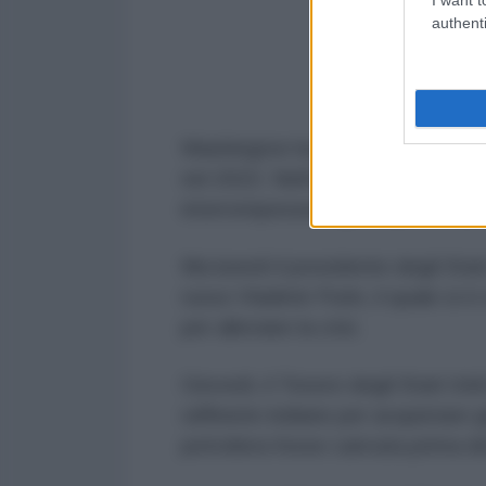
authenti
Washington ha imposto sanzioni al
nel 2022. Nell'ultimo anno, ha fat
interrompessero gli acquisti di pe
Ma lunedì il presidente degli Sta
russo Vladimir Putin, il quale si è 
per alleviare la crisi.
Giovedì, il Tesoro degli Stati Un
raffinerie indiane per acquistare
petroliera fosse caricata prima d