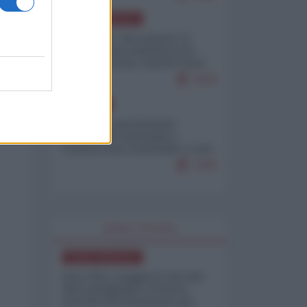
NORD-AMERICA
Il "mistero" dei numeri: il
governo Usa minimizza le
vittime in Iran, mentre fonti
interne...
7679
EUROPA
Mosca: le esercitazioni
nucleari di Germania e
Francia sono il preludio a una
guerra contro la Russia
7370
WORLD AFFAIRS
NORD-AMERICA
Iran-USA, scoppia il caso dei
dati manipolati: il nuovo
metodo del Pentagono per