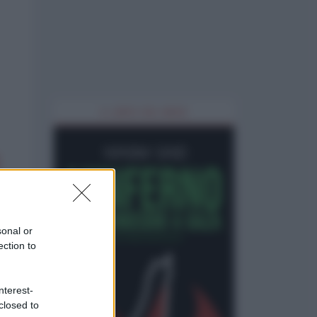
IL LIBRO DEL MESE
sonal or
ection to
nterest-
closed to