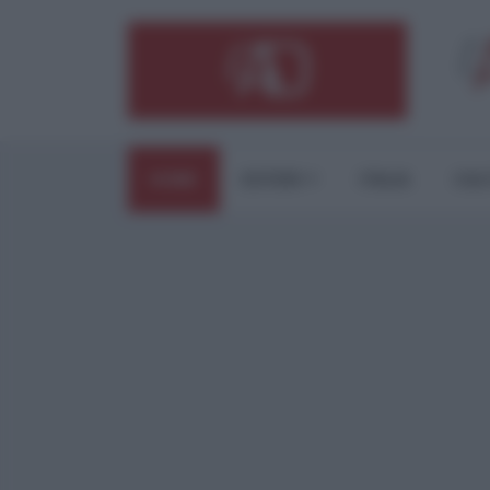
HOME
ESTERI
ITALIA
CUL