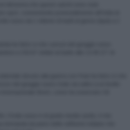
red
dimostra che questi carichi sono stati
to spot, consentendo potenzialmente all'India di
olio russo da 1 milione di barili al giorno (bpd) a 2
da ha fatto sì che i prezzi del greggio russo
osi a 100,67 dollari al barile alle 13:45 ET di
cidentale dovuto alla guerra con l'Iran ha fatto sì che
rezzo del greggio russo Urals sia salito a un livello
 internazionale Brent, come ha osservato Oil
o, l'Urals russo è di grado medio-acido, il che
ua domanda da parte delle raffinerie indiane che