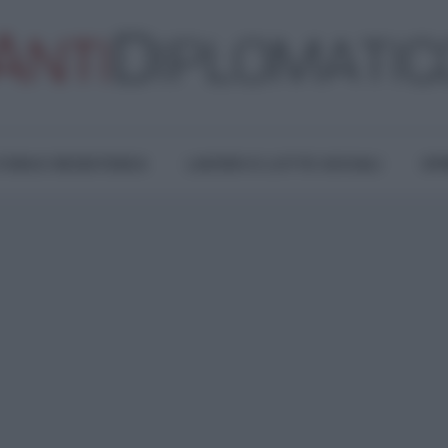
TURA E RESISTENZA
LAVORO E LOTTE SOCIALI
OPI