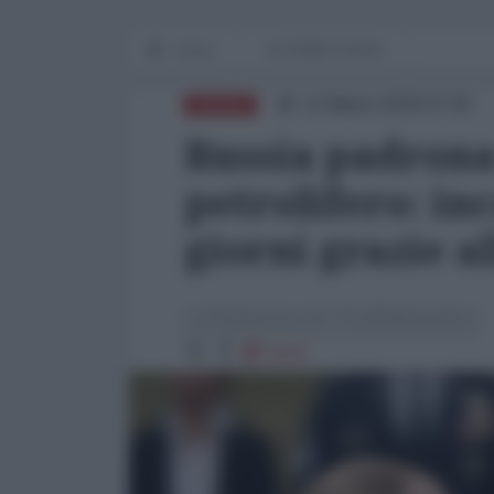
Home
IN PRIMO PIANO
13 Marzo 2026 07:00
RUSSIA
Russia padrona
petrolifero: inc
giorni grazie a
La Redazione de l'AntiDiplomatico
5122