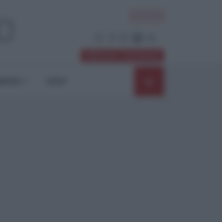
ACCEDI
Abbonati / Sostienici
NIONI
SHOP