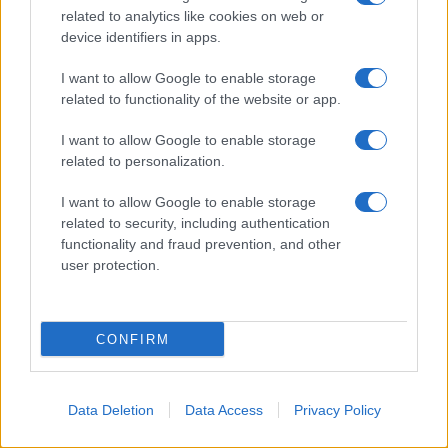
related to analytics like cookies on web or
device identifiers in apps.
#
ECONOMIA
E
DINTORNI
I want to allow Google to enable storage
related to functionality of the website or app.
di Giuseppe Masala
I want to allow Google to enable storage
related to personalization.
I want to allow Google to enable storage
related to security, including authentication
Gli Stati Uniti stanno perdendo “la Guerra
functionality and fraud prevention, and other
Mondiale a pezzi”?
user protection.
25 Giugno 2026 10:00
CONFIRM
#
EXODUS
Data Deletion
Data Access
Privacy Policy
di Michelangelo Severgnini