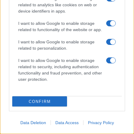
related to analytics like cookies on web or
device identifiers in apps.
I want to allow Google to enable storage
related to functionality of the website or app.
I want to allow Google to enable storage
related to personalization.
Yunnan: Dove il tè incontra il caffè e la
macadamia profuma di futuro
I want to allow Google to enable storage
related to security, including authentication
27 Ottobre 2025 10:00
functionality and fraud prevention, and other
user protection.
#
I
MEDIA
ALLA
GUERRA
CONFIRM
di Francesco Santoianni
Data Deletion
Data Access
Privacy Policy