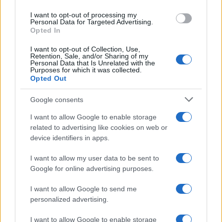
use your data for below specified purposes in below Google
I want to opt-out of processing my
consent section.
Personal Data for Targeted Advertising.
Opted In
I want to opt-out of Collection, Use,
Retention, Sale, and/or Sharing of my
Personal Data that Is Unrelated with the
Purposes for which it was collected.
Opted Out
Google consents
I want to allow Google to enable storage
related to advertising like cookies on web or
device identifiers in apps.
I want to allow my user data to be sent to
Google for online advertising purposes.
I want to allow Google to send me
personalized advertising.
I want to allow Google to enable storage