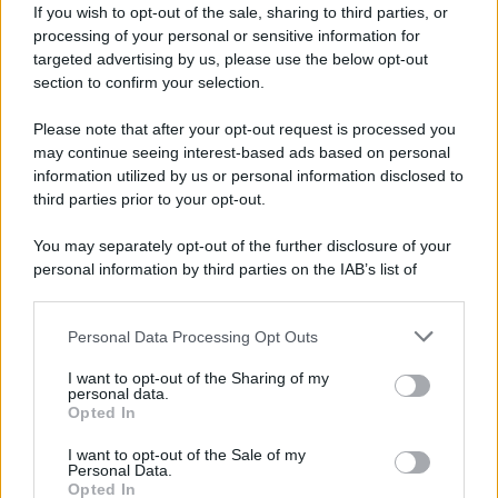
If you wish to opt-out of the sale, sharing to third parties, or
processing of your personal or sensitive information for
targeted advertising by us, please use the below opt-out
section to confirm your selection.
Please note that after your opt-out request is processed you
may continue seeing interest-based ads based on personal
information utilized by us or personal information disclosed to
third parties prior to your opt-out.
You may separately opt-out of the further disclosure of your
personal information by third parties on the IAB’s list of
downstream participants.
Personal Data Processing Opt Outs
This information may also be disclosed by us to third parties
on the IAB’s List of Downstream Participants that may further
I want to opt-out of the Sharing of my
disclose it to other third parties.
personal data.
Opted In
Please note that this website/app uses one or more Google
services and may gather and store information including but
I want to opt-out of the Sale of my
Personal Data.
not limited to your visit or usage behaviour. You may click to
Opted In
grant or deny consent to Google and its third-party tags to