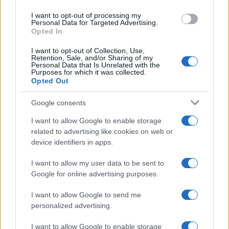
use your data for below specified purposes in below Google
#
SCELTI
DAL
PEOPLE'S
DAILY
I want to opt-out of processing my
consent section.
Personal Data for Targeted Advertising.
Opted In
I want to opt-out of Collection, Use,
Retention, Sale, and/or Sharing of my
Personal Data that Is Unrelated with the
Purposes for which it was collected.
Opted Out
Google consents
Registro di ispezione di un drone
I want to allow Google to enable storage
intelligente
related to advertising like cookies on web or
30 Luglio 2026 09:00
device identifiers in apps.
I want to allow my user data to be sent to
Google for online advertising purposes.
#
LA
BELT
AND
ROAD
INITIATIVE
I want to allow Google to send me
personalized advertising.
I want to allow Google to enable storage