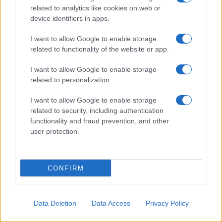
related to analytics like cookies on web or
device identifiers in apps.
I want to allow Google to enable storage
related to functionality of the website or app.
Yunnan: Dove il tè incontra il caffè e la
macadamia profuma di futuro
I want to allow Google to enable storage
27 Ottobre 2025 10:00
related to personalization.
I want to allow Google to enable storage
related to security, including authentication
functionality and fraud prevention, and other
#
I
MEDIA
ALLA
GUERRA
user protection.
di Francesco Santoianni
CONFIRM
Data Deletion
Data Access
Privacy Policy
Milioni di chiamate spam? Colpa dello