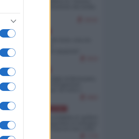
Quali sarebbero le “vittorie
ucraine” decantate dai media
italici?
10141
EUROPA
Invasione di Ceuta: cosa sta
accadendo
nell'enclave spagnola?
9210
EUROPA
Quando il figlio di Netanyahu
incitava "l'occupazione
musulmana" di Ceuta e
Melilla
8462
AMERICA LATINA
Dalla Convertibilità al "grillete
fiscal": l'Argentina si consegna
ai mercati (ancora una volta)
7776