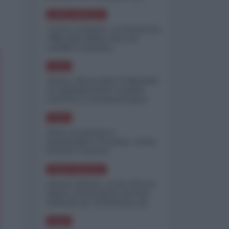
minimizzare le perdite
NORD-AMERICA
"Scorte al limite": il retroscena
CNN sulla difesa USA nel
conflitto iraniano
ASIA
Yemen, blocco Bab el-Mandab:
Le superpetroliere saudite
costrette a circumnavigare
l'Africa
ASIA
l'Iran era pronto a
bombardare l'Ucraina, cos'ha
fermato l'attacco
NORD-AMERICA
Guerra all'Iran, scorte USA al
limite: il Pentagono investe
miliardi per ricostituire gli
arsenali
ASIA