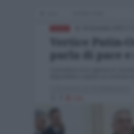
Home
IN PRIMO PIANO
28 Novembre 2025 17:
RUSSIA
Vertice Putin-O
parla di pace e
Il presidente russo apprezza la "posizio
disponibilità a ospitare un eventuale
La Redazione de l'AntiDiplomatico
1325