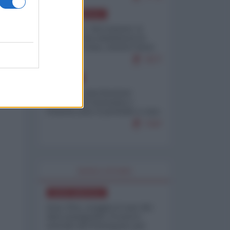
NORD-AMERICA
Il "mistero" dei numeri: il
governo Usa minimizza le
vittime in Iran, mentre fonti
interne...
7677
EUROPA
Mosca: le esercitazioni
nucleari di Germania e
Francia sono il preludio a una
guerra contro la Russia
7347
WORLD AFFAIRS
NORD-AMERICA
Iran-USA, scoppia il caso dei
dati manipolati: il nuovo
metodo del Pentagono per