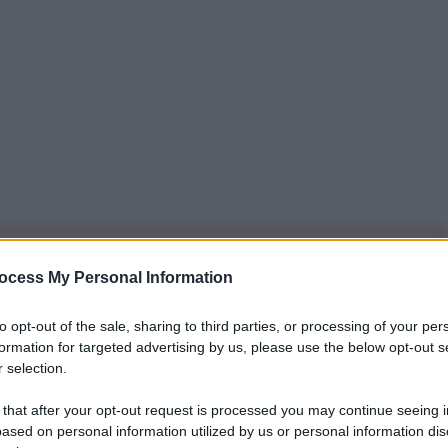
iti per sempre. Il tuo contributo fa la differenza:
ocess My Personal Information
mazione. L'ANTIDIPLOMATICO SEI ANCHE TU!
to opt-out of the sale, sharing to third parties, or processing of your per
formation for targeted advertising by us, please use the below opt-out s
a 5€
Dona 15€
Scegli importo
 selection.
 that after your opt-out request is processed you may continue seeing i
ased on personal information utilized by us or personal information dis
 una finestra di opportunità per la pace in Ucraina.