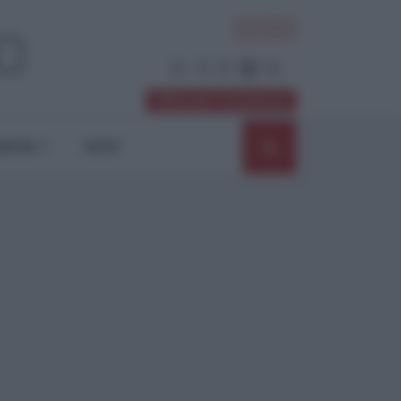
ACCEDI
Abbonati / Sostienici
NIONI
SHOP