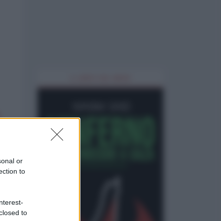
IL LIBRO DEL MESE
sonal or
ection to
nterest-
closed to