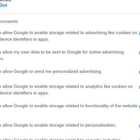
Out
a attendere e ha ribadito la linea sovrana di
aiettoria sovrana in politica estera. Siamo coerenti
consents
a", ha dichiarato, aggiungendo che l'Ungheria "non ha
on ha interrotto la collaborazione in "ambiti
o allow Google to enable storage related to advertising like cookies on
evice identifiers in apps.
nergia. "La fornitura di energia russa costituisce la
ell'Ungaria. Apprezziamo molto la stabilità e la
o allow my user data to be sent to Google for online advertising
 affermato il primo ministro, definendo "molto" il
s.
cooperazione e esprimendo la speranza di farne
to allow Google to send me personalized advertising.
o allow Google to enable storage related to analytics like cookies on
e, tuttavia, è stato quello riguardante la possibile
evice identifiers in apps.
o tra Mosca e Washington. Putin ha ringraziato
o allow Google to enable storage related to functionality of the website
nibilità ad ospitare un eventuale vertice Russia-
eagito così alla possibilità che io e il presidente
o allow Google to enable storage related to personalization.
e", ha detto il leader del Cremlino, svelando che
p. "Questa era la proposta di Donald". Pur nella
o allow Google to enable storage related to security, including