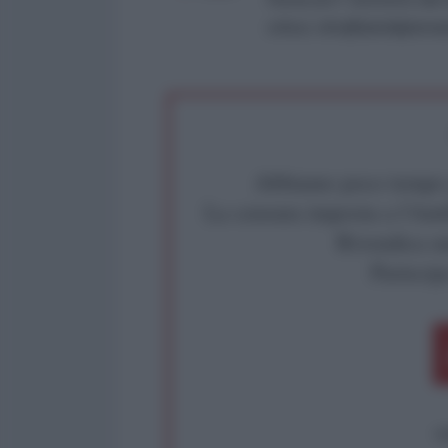
critica: info@lantidiplomat
Abbiamo poco tempo pe
La censura imposta a l'Ant
Rivendica un
Partecip
op