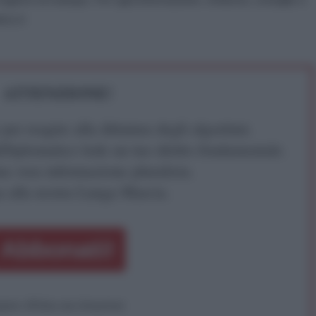
ico.it
ATTENZIONE!
r reagire alla dittatura degli algoritmi.
iDiplomatico lede un tuo diritto fondamentale.
a vera informazione pluralista.
a alla nostra Lunga Marcia.
Abbonati!
pure effettua una donazione