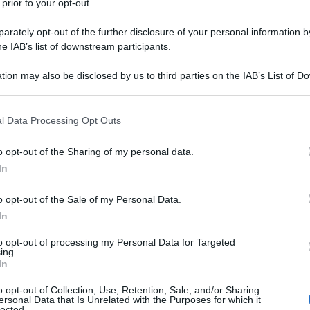
 prior to your opt-out.
rsi
dall’incontro al Cremlino
tra il presidente russo
rately opt-out of the further disclosure of your personal information by
o ungherese Viktor Orban, in visita a Mosca. Un
he IAB’s list of downstream participants.
i un dialogo bilaterale tenace, nonostante le
ssioni dei guerrafondai europei su Budapest.
tion may also be disclosed by us to third parties on the IAB’s List of 
 that may further disclose it to other third parties.
ader ungherese, ha subito delineato la cornice delle
 that this website/app uses one or more Google services and may gath
l Data Processing Opt Outs
including but not limited to your visit or usage behaviour. You may click 
azioni tra Mosca e Budapest si basano sul
 to Google and its third-party tags to use your data for below specifi
che c'è stato nella nostra storia". Un
o opt-out of the Sharing of my personal data.
ogle consent section.
In
n un riconoscimento esplicito della politica di
ne equilibrata sulla questione ucraina". Il
o opt-out of the Sale of my Personal Data.
calo del commercio bilaterale a causa delle
In
ineato una timida ripresa, con una crescita di "oltre il
to opt-out of processing my Personal Data for Targeted
ooperazione energetica rimane un perno cruciale,
ing.
In
siano anche alcune questioni qui che richiedono
o opt-out of Collection, Use, Retention, Sale, and/or Sharing
ersonal Data that Is Unrelated with the Purposes for which it
lected.