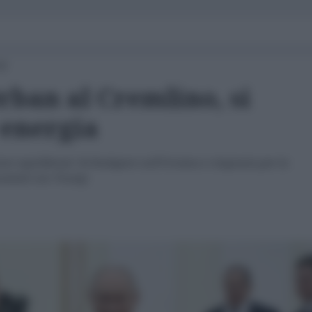
14
rban al Cremlino, si
 energia
ne equilibrata" di Budapest sull'Ucraina e ringrazia per la
 summit con Trump