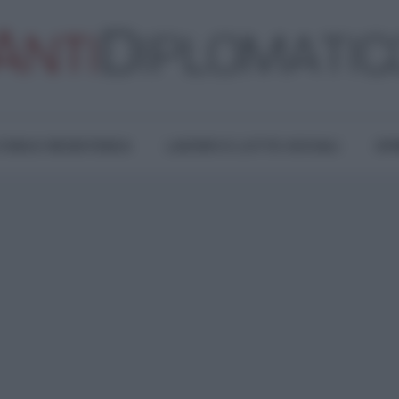
TURA E RESISTENZA
LAVORO E LOTTE SOCIALI
OPI