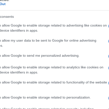
Out
llevata circa l’
consents
obbligatorietà della segnalazione
o allow Google to enable storage related to advertising like cookies on
evice identifiers in apps.
si su progetti per sostenere i giovani vulnerabili
e tate in un esercito di spie involontaria e ricorrere
o allow my user data to be sent to Google for online advertising
s.
i nostri principi democratici e ci trasforma in una
to di Isabella Sankey di Liberty, un’organizzazione
to allow Google to send me personalized advertising.
o allow Google to enable storage related to analytics like cookies on
 insegnino i valori britannici fondamentali in modo
evice identifiers in apps.
bambini nei primi anni, questo sarà imparare a
n assumere atteggiamenti e stereotipi negativi".
o allow Google to enable storage related to functionality of the website
staranno consultando questi estremisti, l’ironia
o allow Google to enable storage related to personalization.
gna questa foto.
o allow Google to enable storage related to security, including