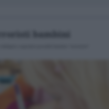
rroristi bambini
i obbligati a segnalare possibili bambini "estremisti"