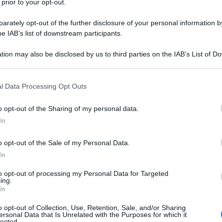
 prior to your opt-out.
erso di per sé, vi è un documento di 39 pagine
che
ili nido e alle “tate” registrate il compito di
rately opt-out of the further disclosure of your personal information by
 i tre anni “a rischio di diventare terroristi"
.
he IAB’s list of downstream participants.
erzo? Non è così. Come conferma il
Telegraph:
tion may also be disclosed by us to third parties on the IAB’s List of 
 that may further disclose it to other third parties.
na e le “tate” registrate devono segnalare i bambini
i diventare terroristi", nell'ambito delle misure
 that this website/app uses one or more Google services and may gath
l Data Processing Opt Outs
rno.
including but not limited to your visit or usage behaviour. You may click 
 to Google and its third-party tags to use your data for below specifi
o opt-out of the Sharing of my personal data.
ogle consent section.
ocumento di 39 pagine rilasciato dal Ministero degli
In
 il suo piano anti-terrorismo.
o opt-out of the Sale of my Personal Data.
ounter-Terrorism and Security Bill attualmente
In
vvedimento dentifica gli asili nido, le scuole e le
overe "di impedire ai giovani di essere attratti dal
to opt-out of processing my Personal Data for Targeted
ing.
personale dirigente dovrebbe fare in modo che il
In
ne che dia loro la conoscenza e la fiducia per
o opt-out of Collection, Use, Retention, Sale, and/or Sharing
 di essere coinvolti nel terrorismo e sfidare le idee
ersonal Data that Is Unrelated with the Purposes for which it
 utilizzate per legittimare il terrorismo e sono
lected.