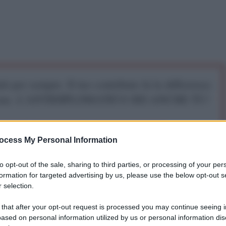
iti per sempre. Il tuo contributo fa la differenza:
mazione. L'ANTIDIPLOMATICO SEI ANCHE TU!
a 5€
Dona 15€
Scegli importo
ocess My Personal Information
to opt-out of the sale, sharing to third parties, or processing of your per
 a conoscenza, scrive Michael Krieger sul blog
formation for targeted advertising by us, please use the below opt-out s
a chiamata
Counter-Terrorism and Security Bill
 selection.
el Parlamento del Regno Unito. Il disegno di legge
 that after your opt-out request is processed you may continue seeing i
ommissione alla Camera dei Comuni a metà dicembre
ased on personal information utilized by us or personal information dis
lettura il 6 e il 7 gennaio. Ad accompagnare questo