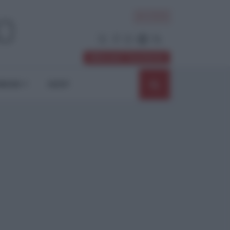
ACCEDI
Abbonati / Sostienici
NIONI
SHOP