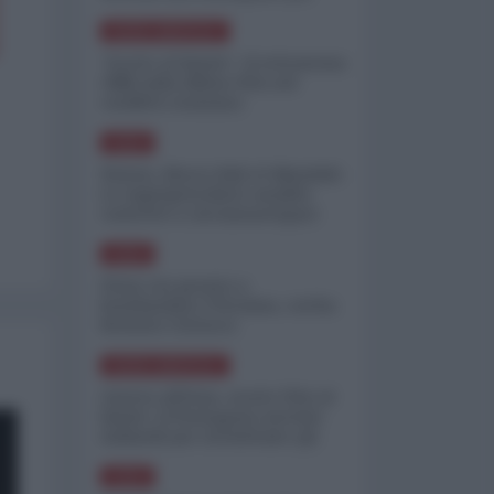
minimizzare le perdite
NORD-AMERICA
"Scorte al limite": il retroscena
CNN sulla difesa USA nel
conflitto iraniano
ASIA
Yemen, blocco Bab el-Mandab:
Le superpetroliere saudite
costrette a circumnavigare
l'Africa
ASIA
l'Iran era pronto a
bombardare l'Ucraina, cos'ha
fermato l'attacco
NORD-AMERICA
Guerra all'Iran, scorte USA al
limite: il Pentagono investe
miliardi per ricostituire gli
arsenali
ASIA