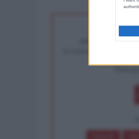
authenti
Abbiamo poco tempo pe
La censura imposta a l'Ant
Rivendica un
Partecip
op
Dona 1€
Don