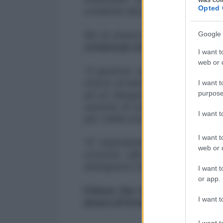
Opted 
condivise dai gruppi terroristi".
Ma la preoccupazione è stata so
Google 
contenuta nel provvedimento.
I want t
web or d
"Il governo dovrebbe concentrar
invece di trasformare insegnanti 
I want t
purpose
ad un disegno di legge che mina 
nazione di sospetti", il commen
I want 
per i diritti umani.
I want t
"E' importante che ai bambini si
web or d
consono alla loro età. Per i 
distinguere il bene dal male e no
I want t
or app.
Chissà che tipo di materiale 
I want t
amara di Krieger che accompa
I want t