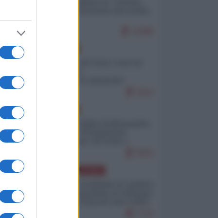
Quali sarebbero le “vittorie
ucraine” decantate dai media
italici?
10086
EUROPA
Invasione di Ceuta: cosa sta
accadendo
nell'enclave spagnola?
9210
EUROPA
Quando il figlio di Netanyahu
incitava "l'occupazione
musulmana" di Ceuta e
Melilla
8452
AMERICA LATINA
Dalla Convertibilità al "grillete
fiscal": l'Argentina si consegna
ai mercati (ancora una volta)
7770