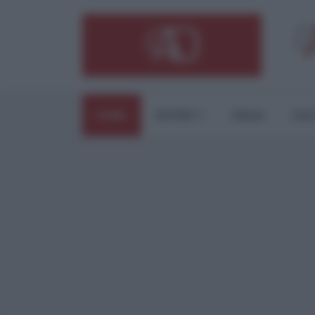
HOME
ESTERI
ITALIA
CUL