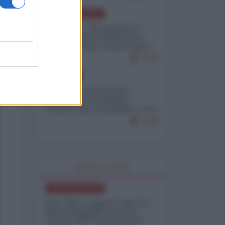
NORD-AMERICA
Il "mistero" dei numeri: il
governo Usa minimizza le
vittime in Iran, mentre fonti
interne...
7673
EUROPA
Mosca: le esercitazioni
nucleari di Germania e
Francia sono il preludio a una
guerra contro la Russia
7343
WORLD AFFAIRS
NORD-AMERICA
Iran-USA, scoppia il caso dei
dati manipolati: il nuovo
metodo del Pentagono per