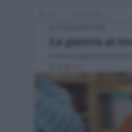
Home
WORLD AFFAIRS
07 Gennaio 2015 00:00
La guerra ai te
Gli educatori degli asili nido britannic
1917