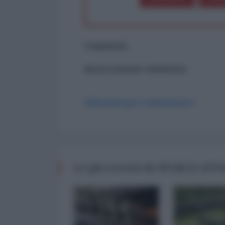
Commenti
ancora nessun commento
Abbonati per commentare
Le più recenti da WORLD AFF