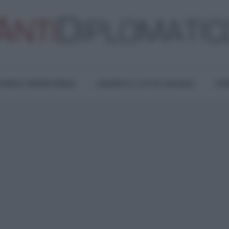
TURA E RESISTENZA
LAVORO E LOTTE SOCIALI
OPI