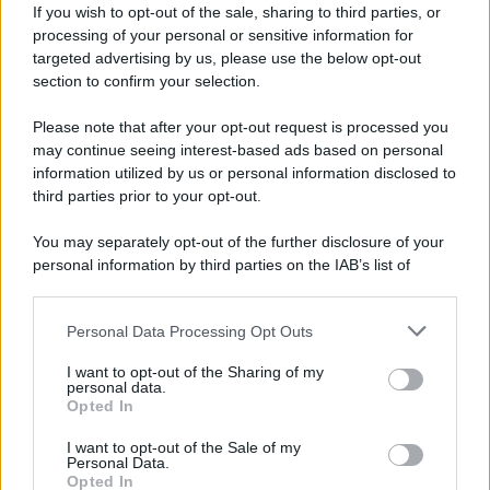
interamente in chiaro
If you wish to opt-out of the sale, sharing to third parties, or
processing of your personal or sensitive information for
24 Luglio 2026 15:49
targeted advertising by us, please use the below opt-out
section to confirm your selection.
Please note that after your opt-out request is processed you
#
GENERAZIONE
ANTIDIPLOMATICA
may continue seeing interest-based ads based on personal
information utilized by us or personal information disclosed to
third parties prior to your opt-out.
You may separately opt-out of the further disclosure of your
personal information by third parties on the IAB’s list of
downstream participants.
Personal Data Processing Opt Outs
This information may also be disclosed by us to third parties
Berlino salva la privacy delle chat online –
on the IAB’s List of Downstream Participants that may further
ma il rischio censura resta all’orizzonte
I want to opt-out of the Sharing of my
disclose it to other third parties.
personal data.
17 Ottobre 2025 13:00
Opted In
Please note that this website/app uses one or more Google
services and may gather and store information including but
I want to opt-out of the Sale of my
Personal Data.
not limited to your visit or usage behaviour. You may click to
Opted In
grant or deny consent to Google and its third-party tags to