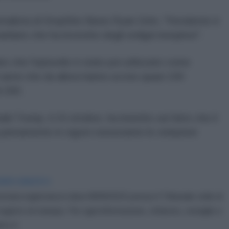
rnalista
di DropSite News
Ryan Grim, "l'incidente è
eliano che ha investito degli ordigni inesplosi".
ato che l'episodio è stato poi utilizzato come
 aerei
che da allora hanno ucciso quasi 100
i 200.
ald Trump, il 19 ottobre, ha insistito sul fatto che il
 pienamente in vigore nonostante le violazioni
IDIPLOMATICO
stata registrata in data 08/09/2015 presso il Tribunale civile di
gistro di stampa. Per ogni informazione, richiesta, consiglio e
ico.it