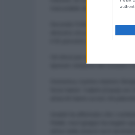
authenti
trascurabile della quantità compl
Secondo l'UNDP, il genocidio per
distrutto circa 500.000 unità abi
il 92 percento di tutti gli edifici
Gli sforzi per avviare le operazion
ripetute
violazioni del cessate il 
Domenica, il primo ministro Benj
forze hanno “colpito [Gaza] con 
attacchi hanno ucciso 44 palestin
Israele ha affermato che i comba
Rafah, ma il gruppo ha negato qu
attivo nella zona in cui è avvenuto