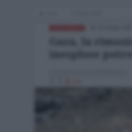
Home
IN PRIMO PIANO
25 Ottobre 2025
MEDITERRANEO
Gaza, la rimoz
inesplose potr
La Redazione de l'AntiDiplomatico
1541