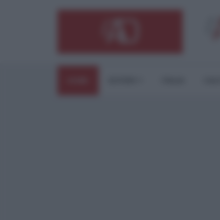
HOME
ESTERI
ITALIA
CUL