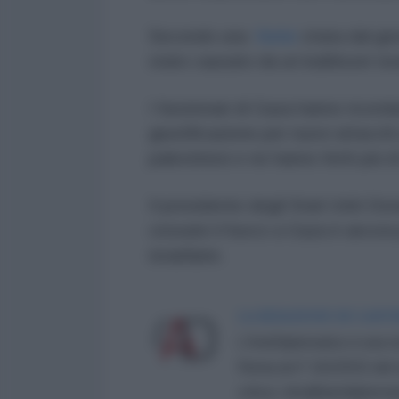
Secondo una
fonte
citata dal gio
stato causato da un bulldozer isra
I funzionari di Gaza hanno ricord
giustificazione per
nuovi attacchi
palestinesi e ne hanno feriti più d
Il presidente degli Stati Uniti Don
cessate il fuoco a Gaza è ancora
israeliane.
LA REDAZIONE DE L'ANT
L'AntiDiplomatico è una te
Roma al n° 162/2015 del re
critica: info@lantidiplomat