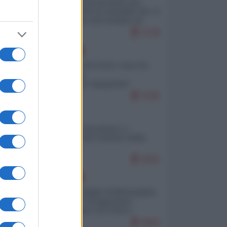
La mappa di Eurostat che
smonta tutte le storielle che vi
raccontano sul turismo di
massa
9748
EUROPA
Invasione di Ceuta: cosa sta
accadendo
nell'enclave spagnola?
9295
ITALIA
Il turismo di massa e i
"risvegli" del Corriere della
sera
8962
EUROPA
Quando il figlio di Netanyahu
incitava "l'occupazione
musulmana" di Ceuta e
Melilla
8682