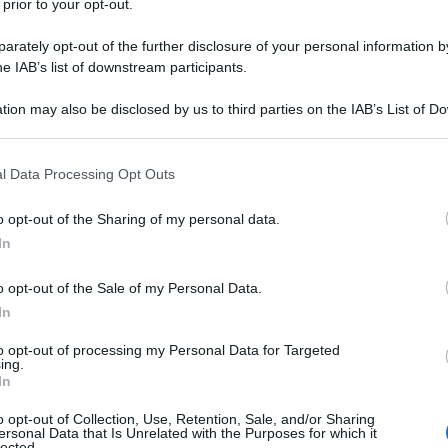
 prior to your opt-out.
dalle bombe inesplose potrebbe richiedere dai 20 ai
rately opt-out of the further disclosure of your personal information by
ome un "orribile campo minato non mappato".
he IAB’s list of downstream participants.
l'organizzazione, ha spiegato che la bonifica
tion may also be disclosed by us to third parties on the IAB’s List of 
 that may further disclose it to other third parties.
'operazione sotterranea. La troveremo per
 that this website/app uses one or more Google services and may gath
l Data Processing Opt Outs
including but not limited to your visit or usage behaviour. You may click 
 to Google and its third-party tags to use your data for below specifi
erficiale potrebbe essere possibile "entro una
o opt-out of the Sharing of my personal data.
ogle consent section.
rantito l'accesso e l'uso delle attrezzature.
In
o opt-out of the Sale of my Personal Data.
Nazioni Unite, che si ritiene sottostimi il bilancio
In
ono già state uccise e centinaia ferite a causa delle
to opt-out of processing my Personal Data for Targeted
ing.
In
a di sette membri inizierà a identificare gli ordigni
o opt-out of Collection, Use, Retention, Sale, and/or Sharing
nifici la prossima settimana, sebbene Israele non
ersonal Data that Is Unrelated with the Purposes for which it
lected.