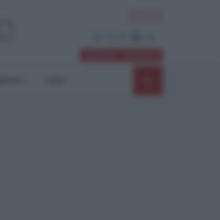
ACCEDI
Abbonati / Sostienici
NIONI
SHOP