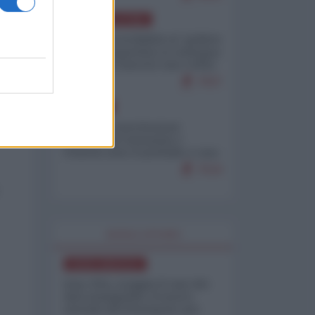
AMERICA LATINA
Dalla Convertibilità al "grillete
fiscal": l'Argentina si consegna
ai mercati (ancora una volta)
7937
EUROPA
Mosca: le esercitazioni
nucleari di Germania e
Francia sono il preludio a una
guerra contro la Russia
7519
WORLD AFFAIRS
NORD-AMERICA
Iran-USA, scoppia il caso dei
dati manipolati: il nuovo
metodo del Pentagono per