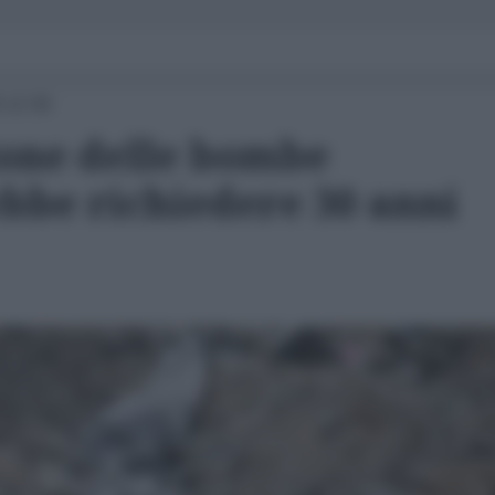
 12:30
ione delle bombe
ebbe richiedere 30 anni