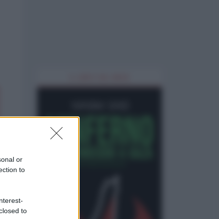
IL LIBRO DEL MESE
sonal or
ection to
nterest-
closed to