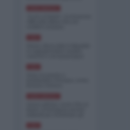
minimizzare le perdite
NORD-AMERICA
"Scorte al limite": il retroscena
CNN sulla difesa USA nel
conflitto iraniano
ASIA
Yemen, blocco Bab el-Mandab:
Le superpetroliere saudite
costrette a circumnavigare
l'Africa
ASIA
l'Iran era pronto a
bombardare l'Ucraina, cos'ha
fermato l'attacco
NORD-AMERICA
Guerra all'Iran, scorte USA al
limite: il Pentagono investe
miliardi per ricostituire gli
arsenali
ASIA