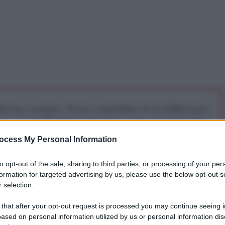
iti per sempre. Il tuo contributo fa la differenza:
mazione. L'ANTIDIPLOMATICO SEI ANCHE TU!
ocess My Personal Information
a 5€
Dona 15€
Scegli importo
to opt-out of the sale, sharing to third parties, or processing of your per
formation for targeted advertising by us, please use the below opt-out s
 selection.
 that after your opt-out request is processed you may continue seeing i
ased on personal information utilized by us or personal information dis
ne umanitaria Humanity & Inclusion
ha rivelato
che