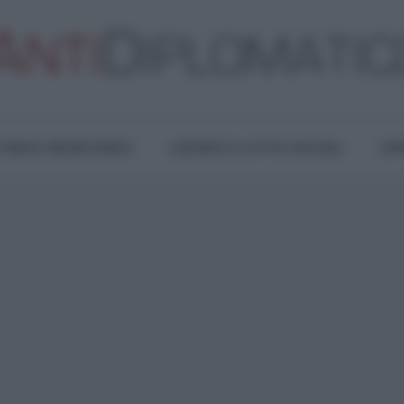
TURA E RESISTENZA
LAVORO E LOTTE SOCIALI
OPI