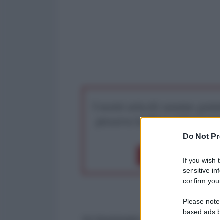
I nostri articoli saranno gratu
preserva la libera infor
Do Not Pr
Dona 1€
Don
If you wish 
sensitive in
confirm your
Please note
based ads b
Un funzionario dell'organizzazio