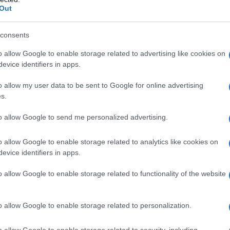
per la rimozione o la distruzione di tali armi.
Out
 a non poter importare beni essenziali che Israele
consents
o allow Google to enable storage related to advertising like cookies on
evice identifiers in apps.
zzazione stava cercando il permesso di bruciare gli
o allow my user data to be sent to Google for online advertising
per rispondere alle preoccupazioni israeliane circa il
s.
to allow Google to send me personalized advertising.
 un problema molto grande", secondo l'esperto.
o allow Google to enable storage related to analytics like cookies on
evice identifiers in apps.
per lo sviluppo (UNDP) ha stimato che la ripresa di
i
e richiederà decenni; solo per avviare la
o allow Google to enable storage related to functionality of the website
miliardi di dollari nei prossimi tre anni.
o allow Google to enable storage related to personalization.
essario sgomberare 55 milioni di tonnellate di
 rimosse solo 81.000 tonnellate, una frazione
o allow Google to enable storage related to security, including