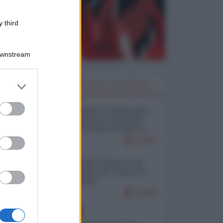
 third
Downstream
er and store
I PIÙ LETTI DELLA SETTIMANA
to grant or
ed purposes
Restare umani: la forma più
alta di ribellione al mondo
distopico di oggi (di Alberto
Bradanini)
22187
Ceuta: perché il Marocco fa
con noi quello che vuole (di
Alberto Negri)
12692
EUROPA