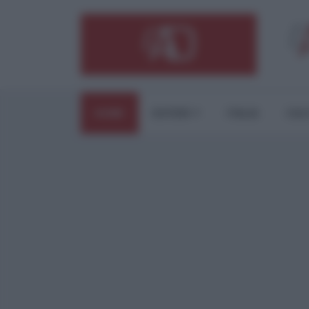
HOME
ESTERI
ITALIA
CUL