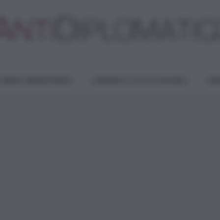
TURA E RESISTENZA
LAVORO E LOTTE SOCIALI
OPI