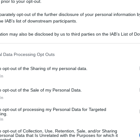
 prior to your opt-out.
alità della Russia”. Durante la cerimonia di consegna
sidente ha sottolineato che l’idea di unità non è solo
rately opt-out of the further disclosure of your personal information by
he IAB’s list of downstream participants.
i ciò che accade oggi”: la coesione interna come
 continuità dello Stato russo.
tion may also be disclosed by us to third parties on the IAB’s List of 
 that may further disclose it to other third parties.
 che la Russia “non minaccia nessuno”, ma sviluppa il
 that this website/app uses one or more Google services and may gath
l Data Processing Opt Outs
 annunciato da tempo”, citando i progetti strategici
including but not limited to your visit or usage behaviour. You may click 
 to Google and its third-party tags to use your data for below specifi
temi d’arma che — nelle sue parole — “avranno un
o opt-out of the Sharing of my personal data.
ogle consent section.
I secolo”. Il missile da crociera Burevestnik, a
In
omia teoricamente illimitata, ha recentemente
o opt-out of the Sale of my Personal Data.
.000 km, superando ogni capacità nota. Il drone
In
mergersi fino a mille metri e muoversi a velocità
 qualsiasi nave moderna, rappresenta la nuova
to opt-out of processing my Personal Data for Targeted
ing.
ica russa.
In
o opt-out of Collection, Use, Retention, Sale, and/or Sharing
i i sistemi sono stati costruiti interamente con
ersonal Data that Is Unrelated with the Purposes for which it
lected.