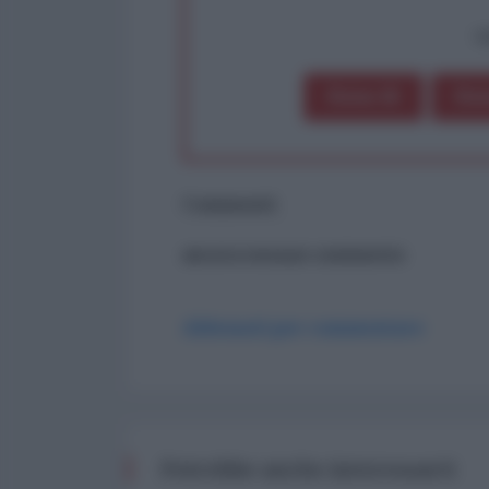
op
Dona 1€
Don
Commenti
ancora nessun commento
Abbonati per commentare
Potrebbe anche interessarti