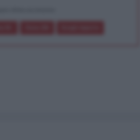
pure effettua una donazione
a 5€
Dona 15€
Scegli importo