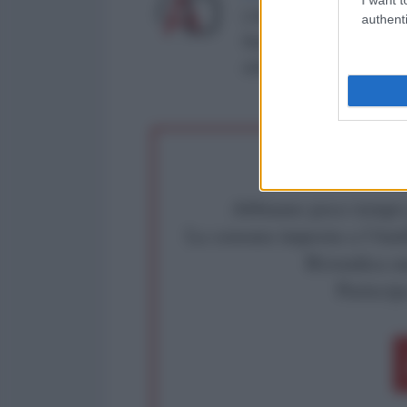
L'AntiDiplomatico è una te
authenti
Roma al n° 162/2015 del re
critica: info@lantidiplomat
Abbiamo poco tempo pe
La censura imposta a l'Ant
Rivendica un
Partecip