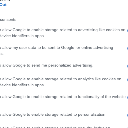
 tesoro di nuove tecnologie e soluzioni digitali” che
Out
civili: dalla produzione di energia nucleare su
centrali artiche e basi lunari. Nel frattempo, Mosca ha
consents
 missili ipersonici Oreshnik, con una velocità di Mach
o allow Google to enable storage related to advertising like cookies on
00 km. Secondo fonti ufficiali, il loro primo impiego
evice identifiers in apps.
bbe distrutto la fabbrica ucraina Yuzhmash,
o allow my user data to be sent to Google for online advertising
a dell’ex URSS.
s.
to allow Google to send me personalized advertising.
anda un messaggio chiaro: l’unità nazionale e il
acce della stessa strategia per garantire la
o allow Google to enable storage related to analytics like cookies on
 mondiale multipolare.
evice identifiers in apps.
o allow Google to enable storage related to functionality of the website
ana de l'AntiDiplomatico dedicata ai
o allow Google to enable storage related to personalization.
IDIPLOMATICO
o allow Google to enable storage related to security, including