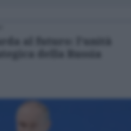
00
rda al futuro: l’unità
tegica della Russia