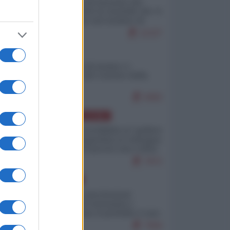
La mappa di Eurostat che
smonta tutte le storielle che vi
raccontano sul turismo di
massa
11227
ITALIA
Il turismo di massa e i
"risvegli" del Corriere della
sera
9492
AMERICA LATINA
Dalla Convertibilità al "grillete
fiscal": l'Argentina si consegna
ai mercati (ancora una volta)
7972
EUROPA
Mosca: le esercitazioni
nucleari di Germania e
Francia sono il preludio a una
guerra contro la Russia
7584