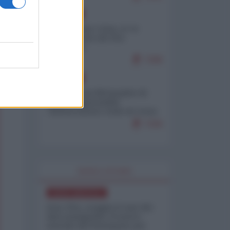
EUROPA
Cina, Russia e Iran, io ve
l’avevo detto (di Vito
Petrocelli)
7208
EUROPA
Petro accusa Netanyahu di
essere responsabile
"dell'invasione civile di Ceuta
da parte dei marocchini"
7158
WORLD AFFAIRS
NORD-AMERICA
Iran-USA, scoppia il caso dei
dati manipolati: il nuovo
metodo del Pentagono per