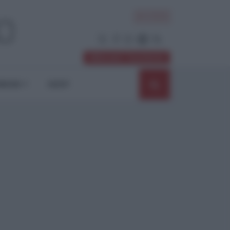
ACCEDI
Abbonati / Sostienici
NIONI
SHOP