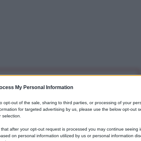
iti per sempre. Il tuo contributo fa la differenza:
ocess My Personal Information
mazione. L'ANTIDIPLOMATICO SEI ANCHE TU!
to opt-out of the sale, sharing to third parties, or processing of your per
formation for targeted advertising by us, please use the below opt-out s
a 5€
Dona 15€
Scegli importo
 selection.
 that after your opt-out request is processed you may continue seeing i
ased on personal information utilized by us or personal information dis
Vladimir Putin ha
riaffermato
che “unità significa