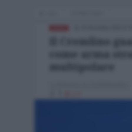
Home
IN PRIMO PIANO
05 Novembre 2025 07:
RUSSIA
Il Cremlino gua
come arma stra
multipolare
La Redazione de l'AntiDiplomatico
1170