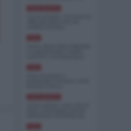
minimizzare le perdite
NORD-AMERICA
"Scorte al limite": il retroscena
CNN sulla difesa USA nel
conflitto iraniano
ASIA
Yemen, blocco Bab el-Mandab:
Le superpetroliere saudite
costrette a circumnavigare
l'Africa
ASIA
l'Iran era pronto a
bombardare l'Ucraina, cos'ha
fermato l'attacco
NORD-AMERICA
Guerra all'Iran, scorte USA al
limite: il Pentagono investe
miliardi per ricostituire gli
arsenali
ASIA