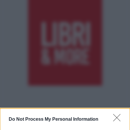
Do Not Process My Personal Information