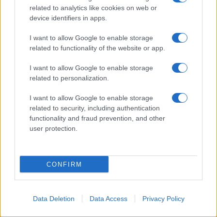
related to analytics like cookies on web or
I PIÙ LETTI DELLA SETTIMANA
device identifiers in apps.
Restare umani: la forma più alta di ribellione al
I want to allow Google to enable storage
mondo distopico di oggi (di Alberto Bradanini)
related to functionality of the website or app.
20146
I want to allow Google to enable storage
Ceuta: perché il Marocco fa con noi quello che vuole
related to personalization.
(di Alberto Negri)
12417
I want to allow Google to enable storage
related to security, including authentication
EUROPA
functionality and fraud prevention, and other
Quali sarebbero le “vittorie ucraine” decantate dai
user protection.
media italici?
9986
CONFIRM
EUROPA
Invasione di Ceuta: cosa sta accadendo
nell'enclave spagnola?
Data Deletion
Data Access
Privacy Policy
9206