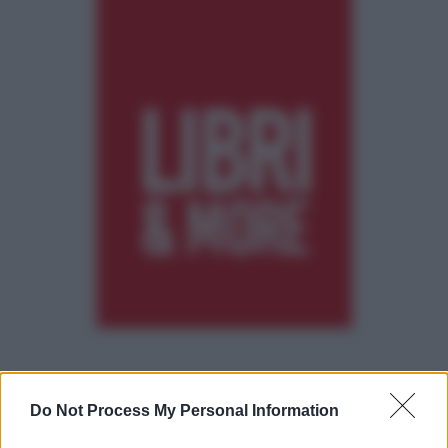
Do Not Process My Personal Information