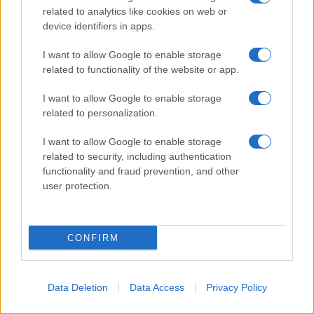
related to analytics like cookies on web or
device identifiers in apps.
I want to allow Google to enable storage
related to functionality of the website or app.
I want to allow Google to enable storage
related to personalization.
Yunnan: Dove il tè incontra il caffè e la
macadamia profuma di futuro
I want to allow Google to enable storage
related to security, including authentication
27 Ottobre 2025 10:00
functionality and fraud prevention, and other
user protection.
#
I
MEDIA
ALLA
GUERRA
CONFIRM
di Francesco Santoianni
Data Deletion
Data Access
Privacy Policy