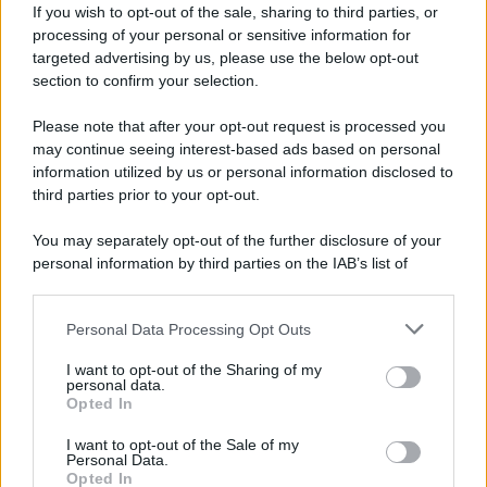
If you wish to opt-out of the sale, sharing to third parties, or
processing of your personal or sensitive information for
targeted advertising by us, please use the below opt-out
Berlino salva la privacy delle chat online –
section to confirm your selection.
ma il rischio censura resta all’orizzonte
Please note that after your opt-out request is processed you
17 Ottobre 2025 13:00
may continue seeing interest-based ads based on personal
information utilized by us or personal information disclosed to
third parties prior to your opt-out.
#
UNA
FINESTRA
APERTA
You may separately opt-out of the further disclosure of your
personal information by third parties on the IAB’s list of
downstream participants.
Una finestra aperta
Personal Data Processing Opt Outs
This information may also be disclosed by us to third parties
on the IAB’s List of Downstream Participants that may further
I want to opt-out of the Sharing of my
disclose it to other third parties.
personal data.
Opted In
Please note that this website/app uses one or more Google
La governance cinese vista dai
services and may gather and store information including but
rappresentanti italiani e la visione dello
I want to opt-out of the Sale of my
Personal Data.
sviluppo comune sino-italiano
not limited to your visit or usage behaviour. You may click to
Opted In
grant or deny consent to Google and its third-party tags to