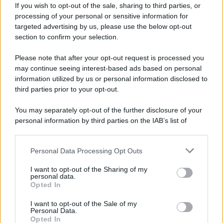
If you wish to opt-out of the sale, sharing to third parties, or
di Loretta Napoleoni
processing of your personal or sensitive information for
targeted advertising by us, please use the below opt-out
section to confirm your selection.
Please note that after your opt-out request is processed you
may continue seeing interest-based ads based on personal
"Black Rock non perde mai" – l'allarme di
information utilized by us or personal information disclosed to
Volpi sulla bolla tecnologica
third parties prior to your opt-out.
27 Giugno 2026 16:24
You may separately opt-out of the further disclosure of your
personal information by third parties on the IAB’s list of
downstream participants.
#
MONDISUD
Personal Data Processing Opt Outs
This information may also be disclosed by us to third parties
on the IAB’s List of Downstream Participants that may further
I want to opt-out of the Sharing of my
disclose it to other third parties.
di Fabrizio Verde
personal data.
Opted In
Please note that this website/app uses one or more Google
services and may gather and store information including but
I want to opt-out of the Sale of my
Personal Data.
not limited to your visit or usage behaviour. You may click to
Opted In
grant or deny consent to Google and its third-party tags to