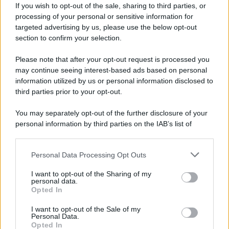
If you wish to opt-out of the sale, sharing to third parties, or
processing of your personal or sensitive information for
targeted advertising by us, please use the below opt-out
section to confirm your selection.
Please note that after your opt-out request is processed you
may continue seeing interest-based ads based on personal
information utilized by us or personal information disclosed to
third parties prior to your opt-out.
You may separately opt-out of the further disclosure of your
personal information by third parties on the IAB’s list of
downstream participants.
Personal Data Processing Opt Outs
This information may also be disclosed by us to third parties
on the IAB’s List of Downstream Participants that may further
I want to opt-out of the Sharing of my
disclose it to other third parties.
personal data.
Opted In
Please note that this website/app uses one or more Google
services and may gather and store information including but
I want to opt-out of the Sale of my
Personal Data.
not limited to your visit or usage behaviour. You may click to
Opted In
grant or deny consent to Google and its third-party tags to