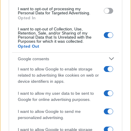
use your data for below specified purposes in below Google
I want to opt-out of processing my
consent section.
Personal Data for Targeted Advertising.
Opted In
IL LIBRO DEL MESE
I want to opt-out of Collection, Use,
Retention, Sale, and/or Sharing of my
Personal Data that Is Unrelated with the
Purposes for which it was collected.
Opted Out
Google consents
I want to allow Google to enable storage
related to advertising like cookies on web or
device identifiers in apps.
I want to allow my user data to be sent to
Google for online advertising purposes.
I want to allow Google to send me
personalized advertising.
I want to allow Google to enable storage