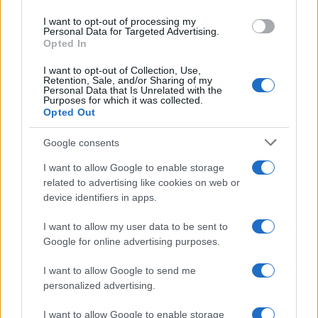
use your data for below specified purposes in below Google
I want to opt-out of processing my
consent section.
Personal Data for Targeted Advertising.
Opted In
L'Ulisse imperialista
I want to opt-out of Collection, Use,
Retention, Sale, and/or Sharing of my
Personal Data that Is Unrelated with the
Purposes for which it was collected.
Opted Out
Google consents
28 Luglio 2026 16:00
I want to allow Google to enable storage
related to advertising like cookies on web or
device identifiers in apps.
I want to allow my user data to be sent to
Google for online advertising purposes.
I want to allow Google to send me
personalized advertising.
I want to allow Google to enable storage