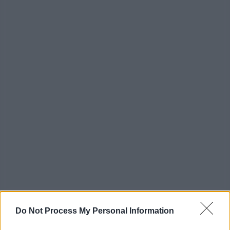
#
GEOGRAFIE
DEL
POTERE
Do Not Process My Personal Information