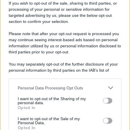
If you wish to opt-out of the sale, sharing to third parties, or
di Fabio Massimo Paernti
processing of your personal or sensitive information for
targeted advertising by us, please use the below opt-out
section to confirm your selection.
Please note that after your opt-out request is processed you
may continue seeing interest-based ads based on personal
"Mentre noi giochiamo con i chatbot, la
information utilized by us or personal information disclosed to
Cina si è presa il futuro dell'IA" (VIDEO)
third parties prior to your opt-out.
24 Giugno 2026 08:00
You may separately opt-out of the further disclosure of your
personal information by third parties on the IAB’s list of
downstream participants.
#
RETHINK.POWER
Personal Data Processing Opt Outs
This information may also be disclosed by us to third parties
on the IAB’s List of Downstream Participants that may further
I want to opt-out of the Sharing of my
disclose it to other third parties.
di Alessandro Bartoloni
personal data.
Opted In
Please note that this website/app uses one or more Google
services and may gather and store information including but
I want to opt-out of the Sale of my
Personal Data.
not limited to your visit or usage behaviour. You may click to
Opted In
grant or deny consent to Google and its third-party tags to