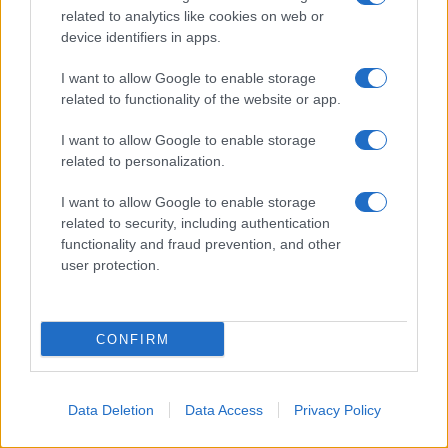
related to analytics like cookies on web or
device identifiers in apps.
I want to allow Google to enable storage
related to functionality of the website or app.
I want to allow Google to enable storage
related to personalization.
I want to allow Google to enable storage
related to security, including authentication
functionality and fraud prevention, and other
user protection.
CONFIRM
Data Deletion
Data Access
Privacy Policy