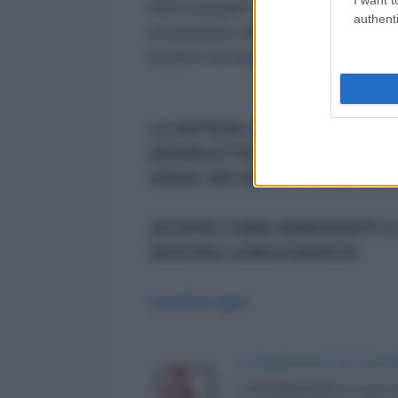
unici a pagare sono gli ucraini e gl
authenti
economica, inflazione e un estab
la pace non passa dalle armi, ma 
LA NOTIZIA CHE HAI LETTO FA
NEWSLETTER CHE OGNI GIOR
EMAIL DEI NOSTRI ABBONATI
SCOPRI COME ABBONARTI A 
NOSTRA LUNGA MARCIA
CLICCA QUI
LA REDAZIONE DE L'ANT
L'AntiDiplomatico è una te