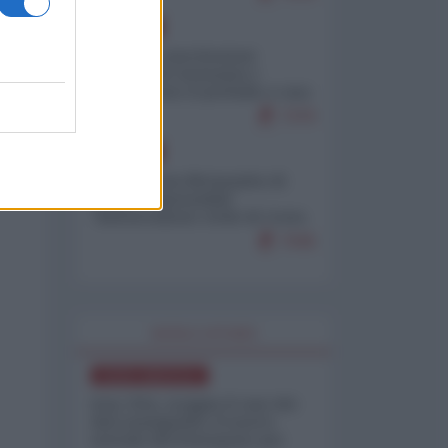
EUROPA
Mosca: le esercitazioni
nucleari di Germania e
Francia sono il preludio a una
guerra contro la Russia
7370
EUROPA
Petro accusa Netanyahu di
essere responsabile
"dell'invasione civile di Ceuta
da parte dei marocchini"
7045
WORLD AFFAIRS
NORD-AMERICA
Iran-USA, scoppia il caso dei
dati manipolati: il nuovo
metodo del Pentagono per