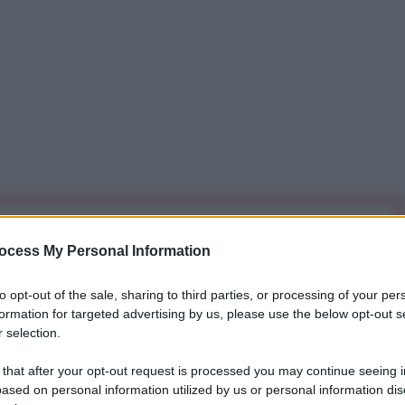
iti per sempre. Il tuo contributo fa la differenza:
ocess My Personal Information
mazione. L'ANTIDIPLOMATICO SEI ANCHE TU!
to opt-out of the sale, sharing to third parties, or processing of your per
formation for targeted advertising by us, please use the below opt-out s
a 5€
Dona 15€
Scegli importo
 selection.
 that after your opt-out request is processed you may continue seeing i
ased on personal information utilized by us or personal information dis
raggiungere un accordo rapido con Mosca sta