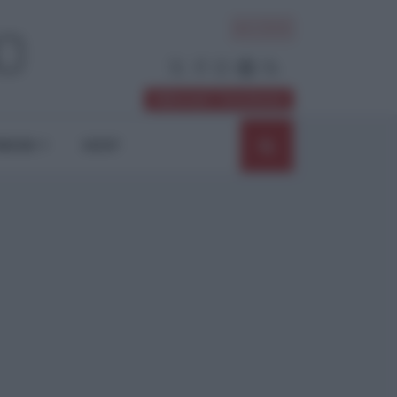
ACCEDI
Abbonati / Sostienici
NIONI
SHOP