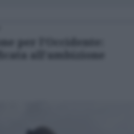
0
ne per l’Occidente:
ficata all’ambizione