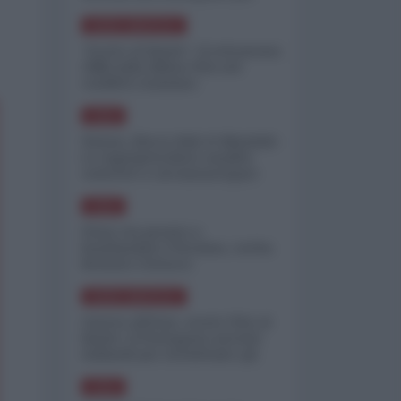
minimizzare le perdite
NORD-AMERICA
"Scorte al limite": il retroscena
CNN sulla difesa USA nel
conflitto iraniano
ASIA
Yemen, blocco Bab el-Mandab:
Le superpetroliere saudite
costrette a circumnavigare
l'Africa
ASIA
l'Iran era pronto a
bombardare l'Ucraina, cos'ha
fermato l'attacco
NORD-AMERICA
Guerra all'Iran, scorte USA al
limite: il Pentagono investe
miliardi per ricostituire gli
arsenali
ASIA