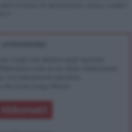
gistro di stampa. Per ogni informazione, richiesta, consiglio e
ico.it
ATTENZIONE!
r reagire alla dittatura degli algoritmi.
iDiplomatico lede un tuo diritto fondamentale.
a vera informazione pluralista.
a alla nostra Lunga Marcia.
Abbonati!