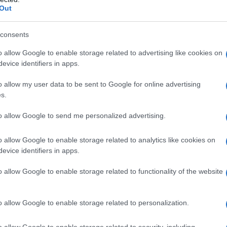
mentano la fantasia di un imminente attacco russo al
Out
rrativa come “ridicola” e frutto di politici che “non
i e potere.
consents
o allow Google to enable storage related to advertising like cookies on
: parla di ucraini trasformati in “carne da cannone” da
evice identifiers in apps.
o e incapaci di ammettere il fallimento della loro
o allow my user data to be sent to Google for online advertising
chi, come il geopolitologo francese Carpentier de
s.
 strategia reale: smembrare la Russia e indebolirla
to allow Google to send me personalized advertising.
e che l’Europa continua a inseguire anche quando
i per sostenerla. Mentre i BRICS costruiscono un
o allow Google to enable storage related to analytics like cookies on
perazione e sviluppo, l’Europa reagisce censurando
evice identifiers in apps.
emendo media come RT e Sputnik che mostrano fatti
o allow Google to enable storage related to functionality of the website
e sempre più chiuso, sempre più autoritario e
o allow Google to enable storage related to personalization.
 mentre Bruxelles gioca alla guerra per procura, gli
o allow Google to enable storage related to security, including