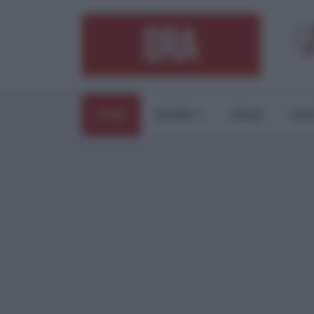
HOME
ESTERI
ITALIA
CUL