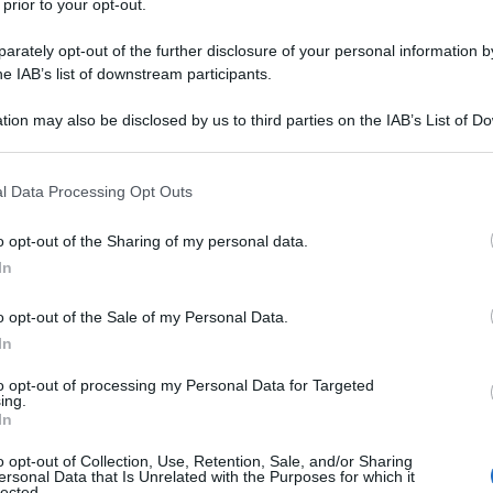
 prior to your opt-out.
n Europa si preferirebbe occultare: non è
sì un’Unione Europea prigioniera della propria
rately opt-out of the further disclosure of your personal information by
he IAB’s list of downstream participants.
 Kiev deciso a prolungare la guerra a ogni costo.
ilianti verso Zelensky e i partner europei, Trump si
tion may also be disclosed by us to third parties on the IAB’s List of 
s rifiuta qualunque compromesso e Kiev ha ridotto il
 that may further disclose it to other third parties.
do tutto ciò che non si adatta alla sua narrativa.
 that this website/app uses one or more Google services and may gath
l Data Processing Opt Outs
on si cede territorio”, ma la realtà - come
including but not limited to your visit or usage behaviour. You may click 
 to Google and its third-party tags to use your data for below specifi
uropei - è che la guerra si trascina perché qualcuno
o opt-out of the Sharing of my personal data.
ogle consent section.
In
o opt-out of the Sale of my Personal Data.
degli Esteri russo: l’Europa “sta deliberatamente
In
 di poter infliggere alla Russia una “sconfitta
ome carne da cannone. Trump critica apertamente i
to opt-out of processing my Personal Data for Targeted
ing.
 non producono”, mentre l’Europa non riesce nemmeno
In
ardi con asset russi congelati; gesto che rischierebbe
o opt-out of Collection, Use, Retention, Sale, and/or Sharing
ed economiche. Intanto, per giustificare l'ennesima
ersonal Data that Is Unrelated with the Purposes for which it
lected.