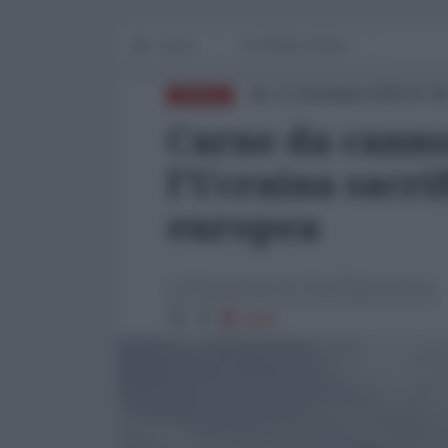
Home
IN PRIMO PIANO
11 Dicembre 2025 07:0
RUSSIA
Carne da canno
l’Ucraina sacri
europea
La Redazione de l'AntiDiplomatico
2537