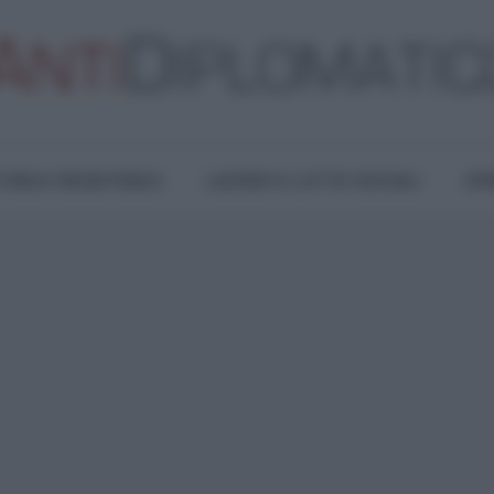
TURA E RESISTENZA
LAVORO E LOTTE SOCIALI
OPI