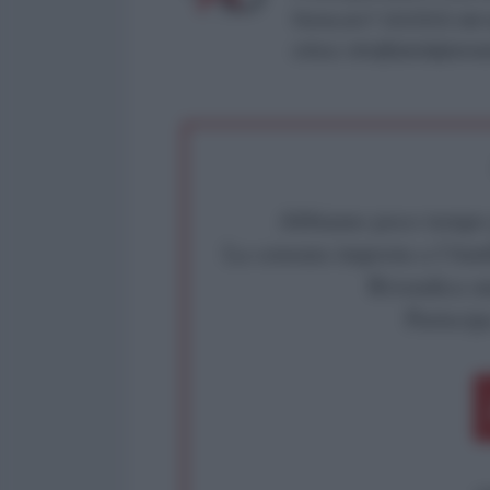
Roma al n° 162/2015 del re
critica: info@lantidiplomat
Abbiamo poco tempo pe
La censura imposta a l'Ant
Rivendica un
Partecip