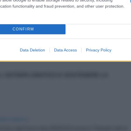
i stessi cittadini europei, schiacciati da crisi
cation functionality and fraud prevention, and other user protection.
lishment incapace di ammettere che la strada verso
dal coraggio di abbandonare una strategia fallita.
CONFIRM
 PARTE DE "Il MONDO IN 10 NOTIZIE" - LA
NO ALLE 7.00 DEL MATTINO ARRIVA NELLE
Data Deletion
Data Access
Privacy Policy
.
L'ANTIDIPLOMATICO E SOSTENERE LA
IDIPLOMATICO
stata registrata in data 08/09/2015 presso il Tribunale civile di