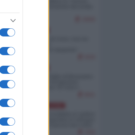
Quali sarebbero le “vittorie
ucraine” decantate dai media
italici?
10846
EUROPA
Invasione di Ceuta: cosa sta
accadendo
nell'enclave spagnola?
9226
EUROPA
Quando il figlio di Netanyahu
incitava "l'occupazione
musulmana" di Ceuta e
Melilla
8501
AMERICA LATINA
Dalla Convertibilità al "grillete
fiscal": l'Argentina si consegna
ai mercati (ancora una volta)
7830