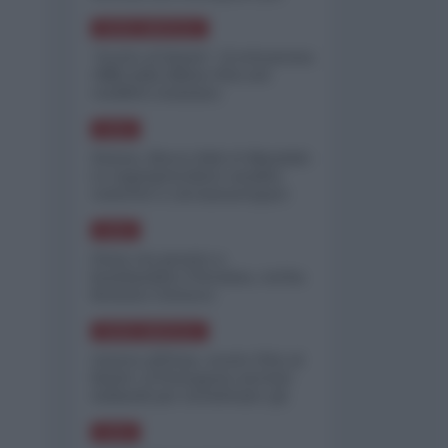
minimizzare le perdite
NORD-AMERICA
"Scorte al limite": il retroscena
CNN sulla difesa USA nel
conflitto iraniano
ASIA
Yemen, blocco Bab el-Mandab:
Le superpetroliere saudite
costrette a circumnavigare
l'Africa
ASIA
l'Iran era pronto a
bombardare l'Ucraina, cos'ha
fermato l'attacco
NORD-AMERICA
Guerra all'Iran, scorte USA al
limite: il Pentagono investe
miliardi per ricostituire gli
arsenali
ASIA