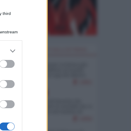
 third
Downstream
er and store
I PIÙ LETTI DELLA SETTIMANA
to grant or
ed purposes
Restare umani: la forma più
alta di ribellione al mondo
distopico di oggi (di Alberto
Bradanini)
22851
EUROPA
La mappa di Eurostat che
smonta tutte le storielle che vi
raccontano sul turismo di
massa
12842