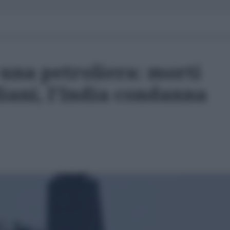
una petroliera: morti
iani, l'India condanna