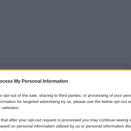
iti per sempre. Il tuo contributo fa la differenza:
ocess My Personal Information
mazione. L'ANTIDIPLOMATICO SEI ANCHE TU!
to opt-out of the sale, sharing to third parties, or processing of your per
formation for targeted advertising by us, please use the below opt-out s
a 5€
Dona 15€
Scegli importo
 selection.
 that after your opt-out request is processed you may continue seeing i
ased on personal information utilized by us or personal information dis