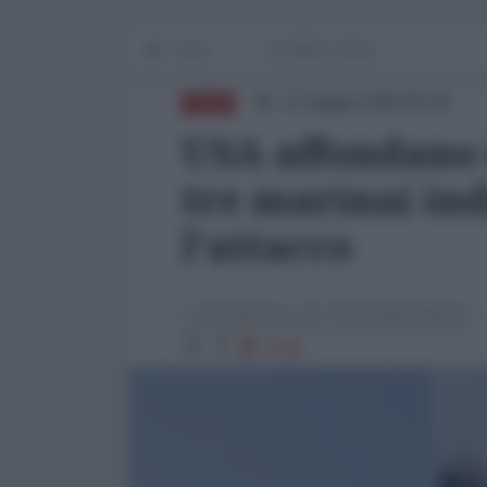
Home
IN PRIMO PIANO
11 Giugno 2026 09:30
ASIA
USA affondano 
tre marinai ind
l'attacco
La Redazione de l'AntiDiplomatico
2768