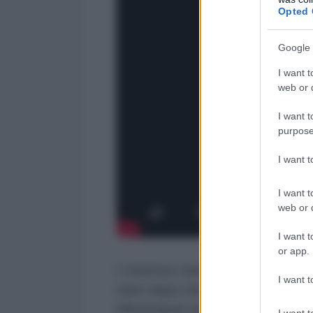
Opted 
Google 
I want t
web or d
I want t
purpose
I want 
I want t
web or d
I want t
or app.
L'esercito statunitense ha giustif
I want t
nave dopo che questa aveva tenta
Washington nei pressi dello Stre
I want t