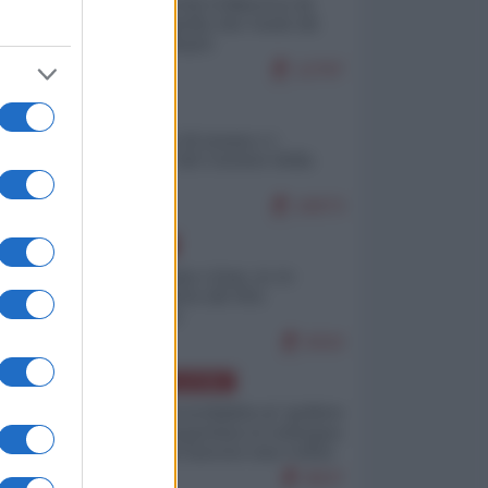
Ceuta: perché il Marocco fa
con noi quello che vuole (di
Alberto Negri)
12797
ITALIA
Il turismo di massa e i
"risvegli" del Corriere della
sera
10073
EUROPA
Cina, Russia e Iran, io ve
l’avevo detto (di Vito
Petrocelli)
8310
AMERICA LATINA
Dalla Convertibilità al "grillete
fiscal": l'Argentina si consegna
ai mercati (ancora una volta)
8037