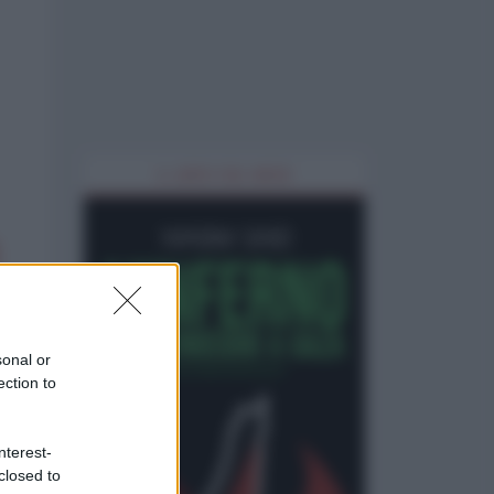
IL LIBRO DEL MESE
sonal or
ection to
nterest-
closed to