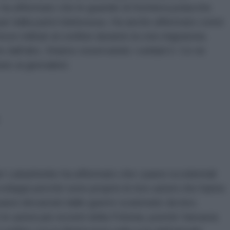
ha affermato che le guardie di frontiera polacche
ri dalla parte bielorussa. Ha anche affermato come
ze militari al confine durante la crisi migratoria.
 dall'alto. Stiamo osservando i soldati lì. Ce ne
to ai giornalisti.
er Lukashenko ha affermato che i paesi occidentali
 sviluppi perché sono proprio le loro azioni che hanno
paesi devastati dalle guerre scatenate da loro.
le azioni più recenti della Polonia, poiché Varsavia