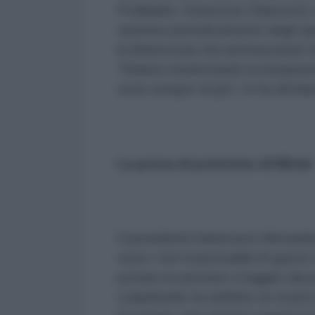
Podlaskie, Katarzyna Zdanovich, 
sentono periodicamente degli spa
la Bielorussia stia ammassando for
"Stiamo monitorando la situazione
sono sempre di più", lo ha dichiara
La presa di posizione di Minsk
Il presidente bielorusso Alexand
sono i veri responsabili di questi
portato le persone a fuggire dai 
Lukashenko ha definito un ricatto 