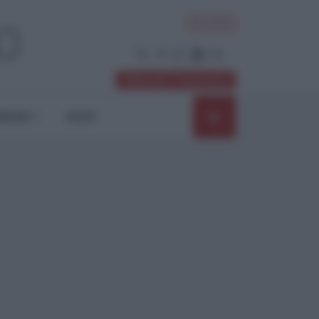
ACCEDI
Abbonati / Sostienici
NIONI
SHOP