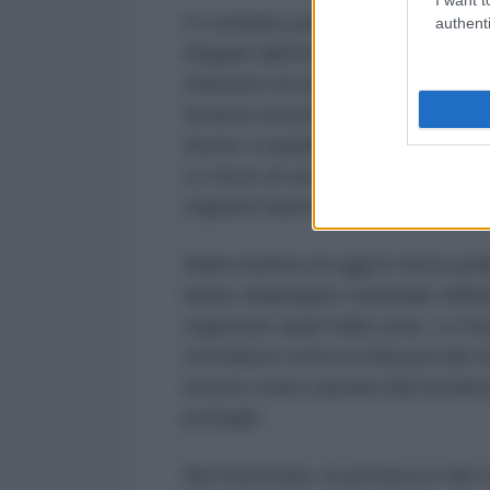
Il Comitato per il confine di St
authenti
rifugiati dall'Asia e dall'Africa si
ministero ha affermato che la situ
rimasta estremamente tesa. Migliai
donne e bambini, si sono fermati d
Le forze di sicurezza polacche si s
migranti hanno tentato di superare
Nella mattina di oggi le forze pol
hanno dispiegato materiale milita
registrato spari nella zona. Lo ha
sottolinea come la chiusura del 
essere stata causata dal tentativ
profughi.
Nel frattempo, la portavoce del c