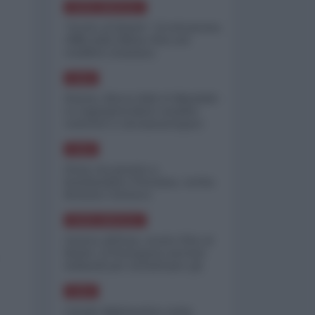
NORD-AMERICA
"Scorte al limite": il retroscena
CNN sulla difesa USA nel
conflitto iraniano
ASIA
Yemen, blocco Bab el-Mandab:
Le superpetroliere saudite
costrette a circumnavigare
l'Africa
ASIA
l'Iran era pronto a
bombardare l'Ucraina, cos'ha
fermato l'attacco
NORD-AMERICA
Guerra all'Iran, scorte USA al
limite: il Pentagono investe
miliardi per ricostituire gli
arsenali
ASIA
Canale diplomatico resta