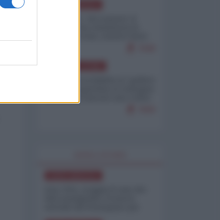
NORD-AMERICA
Il "mistero" dei numeri: il
governo Usa minimizza le
vittime in Iran, mentre fonti
interne...
7648
AMERICA LATINA
Dalla Convertibilità al "grillete
fiscal": l'Argentina si consegna
ai mercati (ancora una volta)
7609
WORLD AFFAIRS
NORD-AMERICA
Iran-USA, scoppia il caso dei
dati manipolati: il nuovo
metodo del Pentagono per
minimizzare le perdite