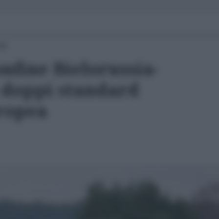
00
onfine Bielorussia-
ti doppi standard
ropea