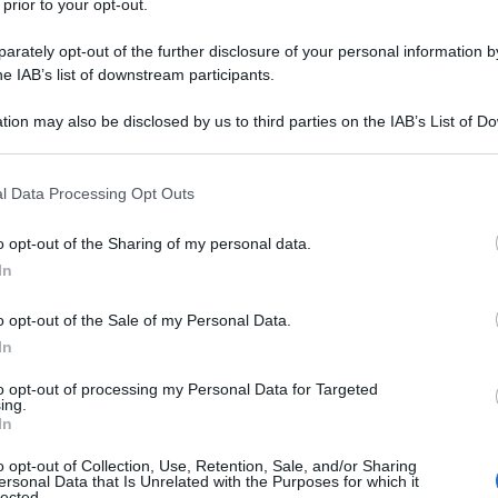
 prior to your opt-out.
la Bielorussia con Lettonia, Lituania e Polonia è
rately opt-out of the further disclosure of your personal information by
he IAB’s list of downstream participants.
ità lunedì 8 novembre. Diverse migliaia di migranti
o dalla Bielorussia e si rifiutano di lasciare l'area.
tion may also be disclosed by us to third parties on the IAB’s List of 
trare in territorio polacco rompendo un recinto di filo
 that may further disclose it to other third parties.
ccusato Minsk di aver deliberatamente provocato la
 that this website/app uses one or more Google services and may gath
l Data Processing Opt Outs
zioni contro la Bielorussia. Importanti e dure le
including but not limited to your visit or usage behaviour. You may click 
 to Google and its third-party tags to use your data for below specifi
 Lukashenko e delle autorità di Mosca.
o opt-out of the Sharing of my personal data.
ogle consent section.
In
o opt-out of the Sale of my Personal Data.
In
to opt-out of processing my Personal Data for Targeted
ing.
nfine emergeva come le autorità polacche avessero
In
ldati per aiutare le guardie di frontiera a proteggere
o opt-out of Collection, Use, Retention, Sale, and/or Sharing
e proveniente principalmente da quelle aree del
ersonal Data that Is Unrelated with the Purposes for which it
lected.