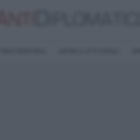
TURA E RESISTENZA
LAVORO E LOTTE SOCIALI
OPI