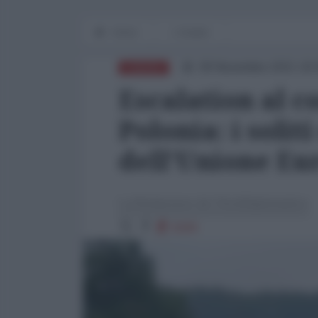
Home
L'Analisi
09 Novembre 2021 18:
EUROPA
Escalation al c
Polonia: i soli
dell'Unione Eu
La Redazione de l'AntiDiplomatico
6184