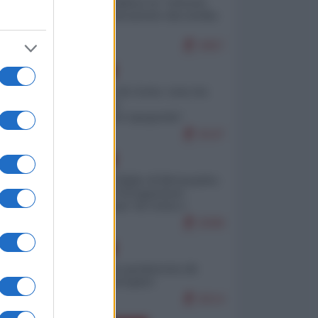
Quali sarebbero le “vittorie
ucraine” decantate dai media
italici?
9457
EUROPA
Invasione di Ceuta: cosa sta
accadendo
nell'enclave spagnola?
9147
EUROPA
Quando il figlio di Netanyahu
incitava "l'occupazione
musulmana" di Ceuta e
Melilla
8308
EUROPA
Geopolitica predatoria (di
Marco Travaglio)
8214