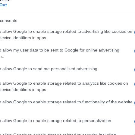
e sanzioni di Usa, Ue e Nato.
Out
i inviare l'unità della 10a Brigata di cavalleria
consents
 nella città di Biala Podlaska al confine con la
o allow Google to enable storage related to advertising like cookies on
ati statunitensi Abrams e German Leopard sono stati
evice identifiers in apps.
ia vicino ai confini con la Bielorussia.
o allow my user data to be sent to Google for online advertising
s.
rare 12.000 soldati nell'area dopo una riunione di
i lunedì, nella quale Varsavia ha accusato
to allow Google to send me personalized advertising.
ni ostili nell'obiettivo di armare e spingere i migranti
o allow Google to enable storage related to analytics like cookies on
evice identifiers in apps.
 parte bielorussa del confine si sono già radunati circa
o allow Google to enable storage related to functionality of the website
tre, che altri 10.000 si stiano preparando a entrare
ì il portavoce del governo polacco Piotr Muller ai
o allow Google to enable storage related to personalization.
one d’emergenza.
o allow Google to enable storage related to security, including