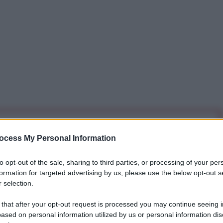
iti per sempre. Il tuo contributo fa la differenza:
ocess My Personal Information
mazione. L'ANTIDIPLOMATICO SEI ANCHE TU!
to opt-out of the sale, sharing to third parties, or processing of your per
formation for targeted advertising by us, please use the below opt-out s
a 5€
Dona 15€
Scegli importo
 selection.
 that after your opt-out request is processed you may continue seeing i
ased on personal information utilized by us or personal information dis