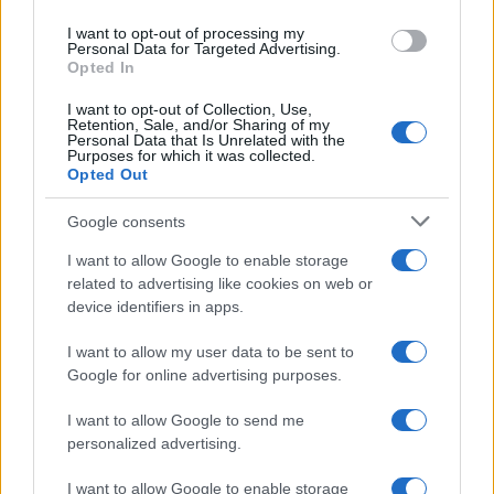
03 Agosto 2026 14:00
use your data for below specified purposes in below Google
I want to opt-out of processing my
consent section.
Personal Data for Targeted Advertising.
Opted In
#
SCELTI
DAL
PEOPLE'S
DAILY
I want to opt-out of Collection, Use,
Retention, Sale, and/or Sharing of my
Personal Data that Is Unrelated with the
Purposes for which it was collected.
Opted Out
Google consents
I want to allow Google to enable storage
related to advertising like cookies on web or
device identifiers in apps.
Registro di ispezione di un drone
intelligente
I want to allow my user data to be sent to
30 Luglio 2026 09:00
Google for online advertising purposes.
I want to allow Google to send me
personalized advertising.
#
LA
BELT
AND
ROAD
INITIATIVE
I want to allow Google to enable storage